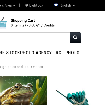
rs Area
Lightbox
English
Shopping Cart
0 Item (s) - 0.00 €* / Credits
HE STOCKPHOTO AGENCY - RC - PHOTO -
r graphics and stock videos