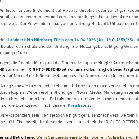
en.
ir bieten unsere Bilder nicht auf Pixabay, Unsplash oder sonstigen kos
n Bilder aus unserem Bestand dort eingestellt, geschieht dies ohne unse
nznachweis. Der Verwender muss vor der Nutzung Herkunft, Urheberschaf
l des
Landgerichts Nürnberg-Fürth vom 16.04.2026 (Az. 19 O 1359/25)
ste
halte über den Schutz und den Umfang ihrer Nutzungsberechtigung Gewiss
digungspflicht.
ngen, die Rechteklärung und die Durchsetzung berechtigter Ansprüche ar
ND
zusammen.
RIGHTS-DEFEND ist von uns vollumfänglich beauftragt und
zu prüfen und die Klärung beziehungsweise Durchsetzung in unserem Auf
dnutzungen sowie falsche oder fehlende Urhebernennungen verursachen erh
urch Kopien, Weiterveröffentlichungen, Social Media, Marketingmateriali
lionenbereich summieren. Bei falscher oder fehlender Urhebernennung steh
g auf die Lizenzgebühr nach unserer
Preisliste
zu.
korrekt lizenziert sein. Fehlt jedoch ein gültiger Lizenznachweis, werde
r geprüft. Eine bereits bestehende Lizenz kann direkt bei RIGHTS-DEFEN
zer und Betroffene:
Wenn Sie bereits eine E-Mail oder ein Schreiben von