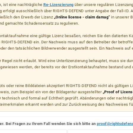
, ist eine nachträgliche
Re-Lizenzierung
über unsere regulären Lizenzan
g erfolgt ausschließlich über RIGHTS-DEFEND unter Angabe der Fall-ID. Al
ießlich den Erwerb der Lizenz
„Online license - claim damag“
in unserer B
d gemachte Schadensersatz zu regulieren.
kontaktaufnahme eine gültige Lizenz besaßen, reichen Sie den datierten K
ei RIGHTS-DEFEND ein. Der Nachweis muss auf den Betreiber der betroff
er den tatsächlichen Bildverwender ausgestellt sein. Ein Nachweis auf ei
er Regel nicht erlaubt. Wird eine Unterlizenzierung behauptet, muss sie dur
hgewiesen werden, der bereits vor der Erstkontaktaufnahme bestand und 
s oder reine Bilddateien akzeptiert RIGHTS-DEFEND nicht als gültigen 
weis, zum Beispiel ein von der Bildagentur ausgestellter
„Proof of Licens
echnisch und formal auf Echtheit geprüft. Abänderungen oder nachträg
teimerkmalen erkannt werden und zur Zurückweisung des Nachweises fü
er. Bei Fragen zu Ihrem Fall wenden Sie sich bitte an
proof@rightsdefen