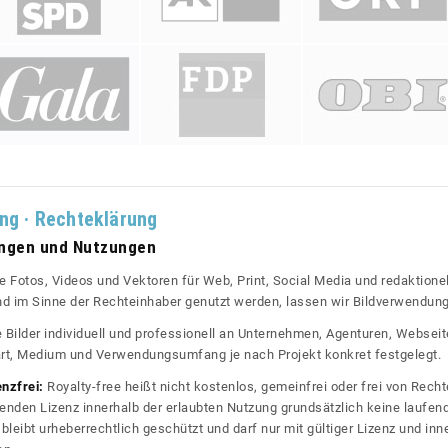
ung · Rechteklärung
ungen und Nutzungen
re Fotos, Videos und Vektoren für Web, Print, Social Media und redaktionel
 und im Sinne der Rechteinhaber genutzt werden, lassen wir Bildverwendun
re Bilder individuell und professionell an Unternehmen, Agenturen, Websei
rt, Medium und Verwendungsumfang je nach Projekt konkret festgelegt.
enzfrei:
Royalty-free heißt nicht kostenlos, gemeinfrei oder frei von Rechte
nden Lizenz innerhalb der erlaubten Nutzung grundsätzlich keine laufe
bleibt urheberrechtlich geschützt und darf nur mit gültiger Lizenz und inn