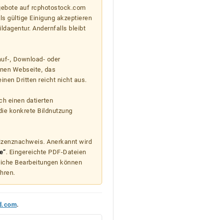
gebote auf rcphotostock.com
s gültige Einigung akzeptieren
ildagentur. Andernfalls bleibt
auf-, Download- oder
enen Webseite, das
nen Dritten reicht nicht aus.
ch einen datierten
die konkrete Bildnutzung
Lizenznachweis. Anerkannt wird
e“
. Eingereichte PDF-Dateien
liche Bearbeitungen können
hren.
d.com
.