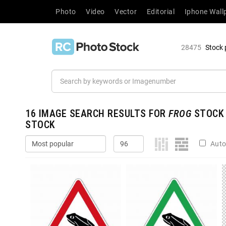
Photo
Video
Vector
Editorial
Iphone Wall
28475
Stock 
16
IMAGE SEARCH RESULTS FOR
FROG
STOCK 
STOCK
Auto