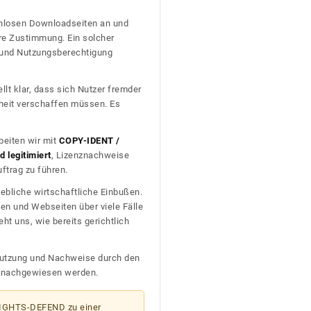
tenlosen Downloadseiten an und
re Zustimmung. Ein solcher
t und Nutzungsberechtigung
llt klar, dass sich Nutzer fremder
heit verschaffen müssen. Es
beiten wir mit
COPY-IDENT /
 legitimiert
, Lizenznachweise
trag zu führen.
ebliche wirtschaftliche Einbußen.
en und Webseiten über viele Fälle
t uns, wie bereits gerichtlich
n Nutzung und Nachweise durch den
D nachgewiesen werden.
 RIGHTS-DEFEND zu einer