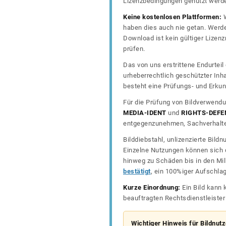
Lizenzbedingungen genutzt werd
Keine kostenlosen Plattformen:
W
haben dies auch nie getan. Werde
Download ist kein gültiger Lize
prüfen.
Das von uns erstrittene Endurtei
urheberrechtlich geschützter In
besteht eine Prüfungs- und Erkun
Für die Prüfung von Bildverwendu
MEDIA-IDENT
und
RIGHTS-DEFE
entgegenzunehmen, Sachverhalte 
Bilddiebstahl, unlizenzierte Bil
Einzelne Nutzungen können sich d
hinweg zu Schäden bis in den Mil
bestätigt
, ein 100%iger Aufschla
Kurze Einordnung:
Ein Bild kann 
beauftragten Rechtsdienstleiste
Wichtiger Hinweis für Bildnut