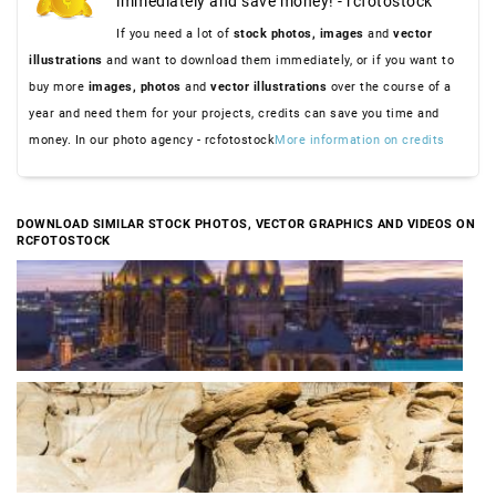
immediately and save money! - rcfotostock
If you need a lot of
stock photos,
images
and
vector
illustrations
and want to download them immediately, or if you want to
buy more
images,
photos
and
vector illustrations
over the course of a
year and need them for your projects, credits can save you time and
money. In our photo agency - rcfotostock
More information on credits
DOWNLOAD SIMILAR STOCK PHOTOS, VECTOR GRAPHICS AND VIDEOS ON
RCFOTOSTOCK