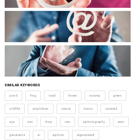
SIMILAR KEYWORDS
pond
frog
toad
forest
swamp
green
wildlife
amphibian
nature
macro
isolated
eye
wet
drop
rain
aiphotography
aiart
generative
ai
aiphoto
aigenerated