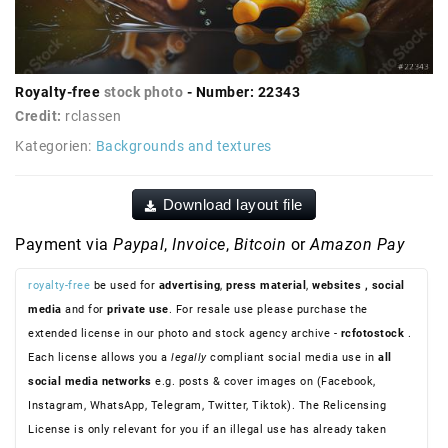
Royalty-free
stock photo
- Number: 22343
Credit:
rclassen
Kategorien:
Backgrounds and textures
Download layout file
Payment via
Paypal
,
Invoice
,
Bitcoin
or
Amazon Pay
royalty-free
be used for
advertising
,
press material
,
websites
, social
media
and for
private use
. For resale use please purchase the
extended license in our photo and stock agency archive -
rcfotostock
.
Each license allows you a
legally
compliant social media use in
all
social media networks
e.g. posts & cover images on (Facebook,
Instagram, WhatsApp, Telegram, Twitter, Tiktok). The Relicensing
License is only relevant for you if an illegal use has already taken