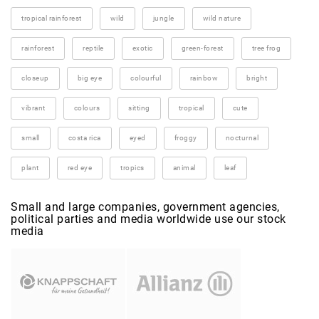
tropical rainforest
wild
jungle
wild nature
rainforest
reptile
exotic
green-forest
tree frog
closeup
big eye
colourful
rainbow
bright
vibrant
colours
sitting
tropical
cute
small
costa rica
eyed
froggy
nocturnal
plant
red eye
tropics
animal
leaf
Small and large companies, government agencies,
political parties and media worldwide use our stock
media