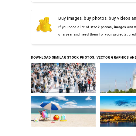
Buy images, buy photos, buy videos an
If you need a lot of
stock photos,
images
and
v
of a year and need them for your projects, cre
DOWNLOAD SIMILAR STOCK PHOTOS, VECTOR GRAPHICS AN