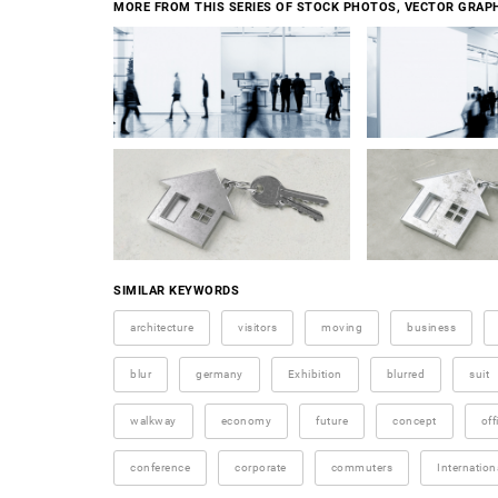
MORE FROM THIS SERIES OF STOCK PHOTOS, VECTOR GRAPH
SIMILAR KEYWORDS
architecture
visitors
moving
business
blur
germany
Exhibition
blurred
suit
walkway
economy
future
concept
off
conference
corporate
commuters
Internation