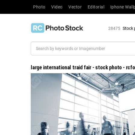
Photo
Video
Vector
Editorial
Iphone Wall
28475
Stock 
large international traid fair - stock photo - rc