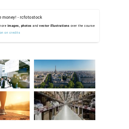
e money! - rcfotostock
 more
images,
photos
and
vector illustrations
over the course
on on credits