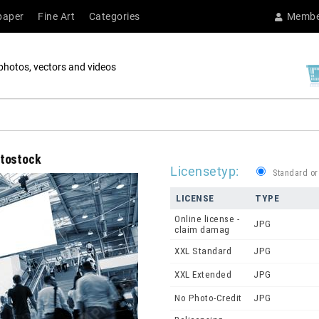
paper
Fine Art
Categories
Membe
photos, vectors and videos
fotostock
Licensetyp:
Standard or
LICENSE
TYPE
Online license -
JPG
claim damag
XXL Standard
JPG
XXL Extended
JPG
No Photo-Credit
JPG