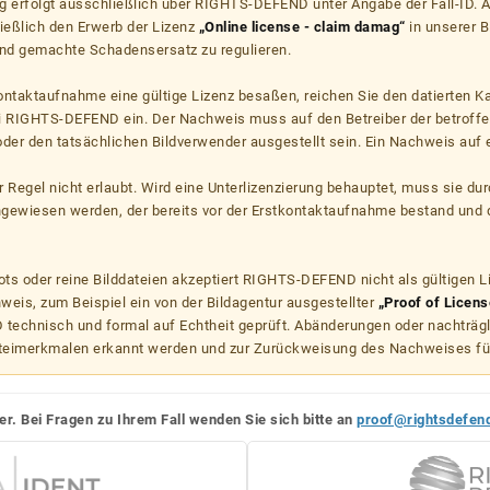
g erfolgt ausschließlich über RIGHTS-DEFEND unter Angabe der Fall-ID. Al
ießlich den Erwerb der Lizenz
„Online license - claim damag“
in unserer B
d gemachte Schadensersatz zu regulieren.
kontaktaufnahme eine gültige Lizenz besaßen, reichen Sie den datierten K
ei RIGHTS-DEFEND ein. Der Nachweis muss auf den Betreiber der betroff
er den tatsächlichen Bildverwender ausgestellt sein. Ein Nachweis auf ei
er Regel nicht erlaubt. Wird eine Unterlizenzierung behauptet, muss sie dur
hgewiesen werden, der bereits vor der Erstkontaktaufnahme bestand und 
s oder reine Bilddateien akzeptiert RIGHTS-DEFEND nicht als gültigen 
weis, zum Beispiel ein von der Bildagentur ausgestellter
„Proof of Licens
echnisch und formal auf Echtheit geprüft. Abänderungen oder nachträg
teimerkmalen erkannt werden und zur Zurückweisung des Nachweises fü
er. Bei Fragen zu Ihrem Fall wenden Sie sich bitte an
proof@rightsdefen