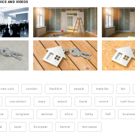
ICS AND VIDEOS
new york
corridor
frankfurt
people
trade fair
fair
convention
expo
airport
travel
crowd
rush hour
ice
congress
seminar
show
lobby
hall
busine
al
open
European
banner
text space