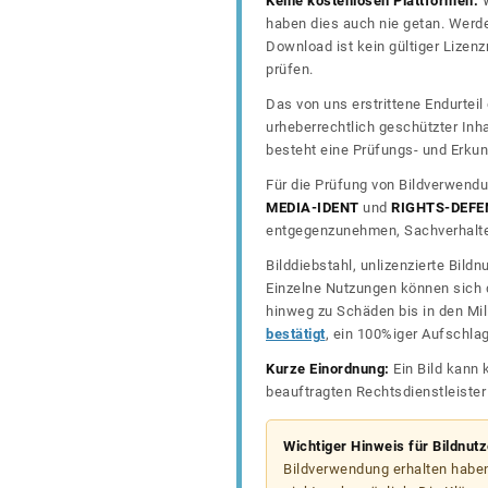
Keine kostenlosen Plattformen:
W
haben dies auch nie getan. Werde
Download ist kein gültiger Lize
prüfen.
Das von uns erstrittene Endurtei
urheberrechtlich geschützter In
besteht eine Prüfungs- und Erkun
Für die Prüfung von Bildverwendu
MEDIA-IDENT
und
RIGHTS-DEFE
entgegenzunehmen, Sachverhalte 
Bilddiebstahl, unlizenzierte Bil
Einzelne Nutzungen können sich d
hinweg zu Schäden bis in den Mil
bestätigt
, ein 100%iger Aufschla
Kurze Einordnung:
Ein Bild kann 
beauftragten Rechtsdienstleiste
Wichtiger Hinweis für Bildnut
Bildverwendung erhalten haben