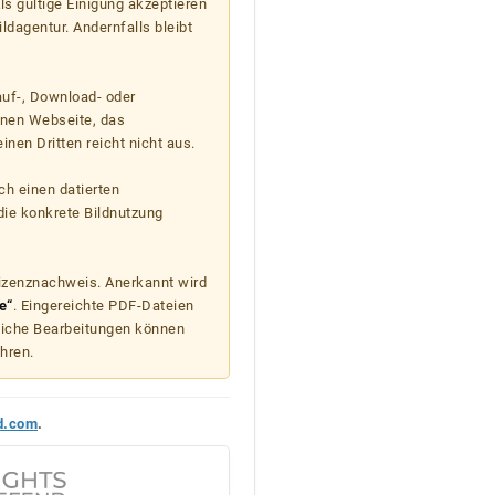
s gültige Einigung akzeptieren
ildagentur. Andernfalls bleibt
auf-, Download- oder
enen Webseite, das
nen Dritten reicht nicht aus.
ch einen datierten
die konkrete Bildnutzung
Lizenznachweis. Anerkannt wird
e“
. Eingereichte PDF-Dateien
liche Bearbeitungen können
hren.
d.com
.