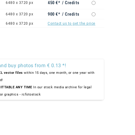
6480 x 3720 px
450 €* / Credits
6480 x 3720 px
900 €* / Credits
6480 x 3720 px
Contact us to get the price
and buy photos from € 0.13 *!
L vector files
within 15 days, one month, or one year with
d!
ITTABLE ANY TIME
In our stock media archive for legal
or graphics - rcfotostock