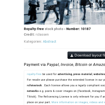
Royalty-free
stock photo
- Number: 10187
Credit:
rclassen
Kategorien:
Abstract
Download layout fi
Payment via
Paypal
,
Invoice
,
Bitcoin
or
Amazo
royalty-free
be used for
advertising
,
press material
,
websites
For resale use please purchase the extended license in our p
rcfotostock
. Each license allows you a
legally
compliant soc
networks
e.g. posts & cover images on (Facebook, Instagram
Tiktok). The Relicensing License is only relevant for you if a
place on your part.
More information on images, videos and v