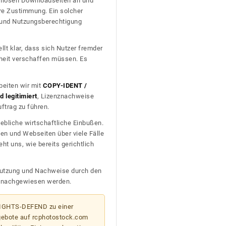
tenlosen Downloadseiten an und
re Zustimmung. Ein solcher
t und Nutzungsberechtigung
llt klar, dass sich Nutzer fremder
heit verschaffen müssen. Es
beiten wir mit
COPY-IDENT /
 legitimiert
, Lizenznachweise
trag zu führen.
ebliche wirtschaftliche Einbußen.
en und Webseiten über viele Fälle
t uns, wie bereits gerichtlich
n Nutzung und Nachweise durch den
D nachgewiesen werden.
 RIGHTS-DEFEND zu einer
gebote auf rcphotostock.com