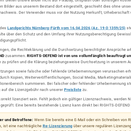
ir bieten unsere Bilder nicht auf Pixabay, Unsplash oder sonstigen kos
n Bilder aus unserem Bestand dort eingestellt, geschieht dies ohne unse
nznachweis. Der Verwender muss vor der Nutzung Herkunft, Urheberschaf
l des
Landgerichts Nürnberg-Fürth vom 16.04.2026 (Az. 19 O 1359/25)
ste
halte über den Schutz und den Umfang ihrer Nutzungsberechtigung Gewiss
digungspflicht.
ngen, die Rechteklärung und die Durchsetzung berechtigter Ansprüche ar
ND
zusammen.
RIGHTS-DEFEND ist von uns vollumfänglich beauftragt und
zu prüfen und die Klärung beziehungsweise Durchsetzung in unserem Auf
dnutzungen sowie falsche oder fehlende Urhebernennungen verursachen erh
urch Kopien, Weiterveröffentlichungen, Social Media, Marketingmateriali
lionenbereich summieren. Bei falscher oder fehlender Urhebernennung steh
g auf die Lizenzgebühr nach unserer
Preisliste
zu.
korrekt lizenziert sein. Fehlt jedoch ein gültiger Lizenznachweis, werde
r geprüft. Eine bereits bestehende Lizenz kann direkt bei RIGHTS-DEFEN
zer und Betroffene:
Wenn Sie bereits eine E-Mail oder ein Schreiben von
, ist eine nachträgliche
Re-Lizenzierung
über unsere regulären Lizenzan