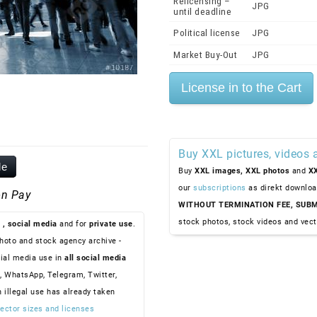
Relicensing –
JPG
until deadline
Political license
JPG
Market Buy-Out
JPG
Buy XXL pictures, videos 
le
Buy
XXL images,
XXL photos
and
XX
our
subscriptions
as direkt downloa
n Pay
WITHOUT TERMINATION FEE, SUBM
stock photos, stock videos and vect
, social media
and for
private use
.
hoto and stock agency archive -
ial media use in
all social media
, WhatsApp, Telegram, Twitter,
n illegal use has already taken
ector sizes and licenses