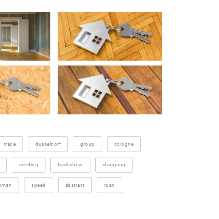
trade
dusseldorf
group
cologne
meeting
tradeshow
shopping
ssman
speed
abstract
rush