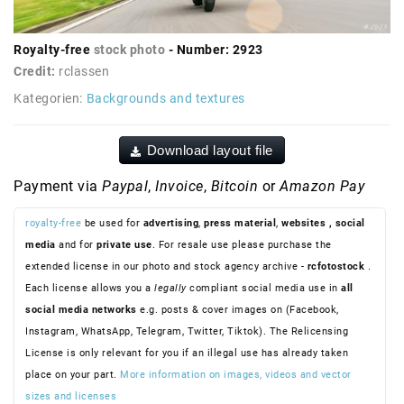
Royalty-free
stock photo
- Number: 2923
Credit:
rclassen
Kategorien:
Backgrounds and textures
Download layout file
Payment via
Paypal
,
Invoice
,
Bitcoin
or
Amazon Pay
royalty-free
be used for
advertising
,
press material
,
websites
, social
media
and for
private use
. For resale use please purchase the
extended license in our photo and stock agency archive -
rcfotostock
.
Each license allows you a
legally
compliant social media use in
all
social media networks
e.g. posts & cover images on (Facebook,
Instagram, WhatsApp, Telegram, Twitter, Tiktok). The Relicensing
License is only relevant for you if an illegal use has already taken
place on your part.
More information on images, videos and vector
sizes and licenses