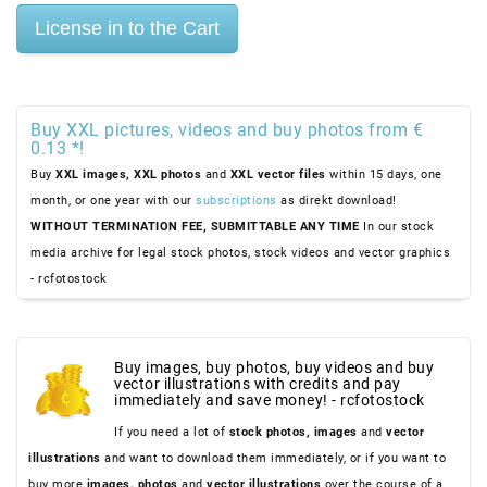
Buy XXL pictures, videos and buy photos from €
0.13 *!
Buy
XXL images,
XXL photos
and
XXL vector files
within 15 days, one
month, or one year with our
subscriptions
as direkt download!
WITHOUT TERMINATION FEE, SUBMITTABLE ANY TIME
In our stock
media archive for legal stock photos, stock videos and vector graphics
- rcfotostock
Buy images, buy photos, buy videos and buy
vector illustrations with credits and pay
immediately and save money! - rcfotostock
If you need a lot of
stock photos,
images
and
vector
illustrations
and want to download them immediately, or if you want to
buy more
images,
photos
and
vector illustrations
over the course of a