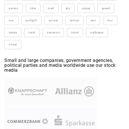
person
rider
road
sky
space
speed
sun
sunlight
sunset
tarmac
text
tour
traces
track
transport
travel
wallpaper
wheel
Small and large companies, government agencies,
political parties and media worldwide use our stock
media