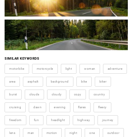
SIMILAR KEYWORDS
motorbike
motorcycle
light
woman
adventure
area
asphalt
background
bike
biker
burst
clouds
cloudy
copy
country
cruising
dawn
evening
flares
fleecy
freedom
fun
headlight
highway
journey
lens
man
motion
night
one
outdoor