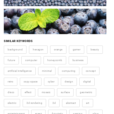
SIMILAR KEYWORDS
background
hexagon
orange
gamer
beauty
future
computer
honeycomb
business
artificial intelligence
minimal
computing
concept
retro
copy space
cyber
design
digital
disco
effect
mosaic
surface
geometric
electric
3d rendering
3d
abstract
art
entertainment
event
futuristic
gaming
glow