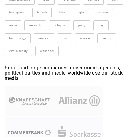
hexagonal
hi-tech
hive
light
modern
neon
network
octagon
party
play
technology
realistic
row
square
trendy
virtual reality
wallpaper
Small and large companies, government agencies,
political parties and media worldwide use our stock
media