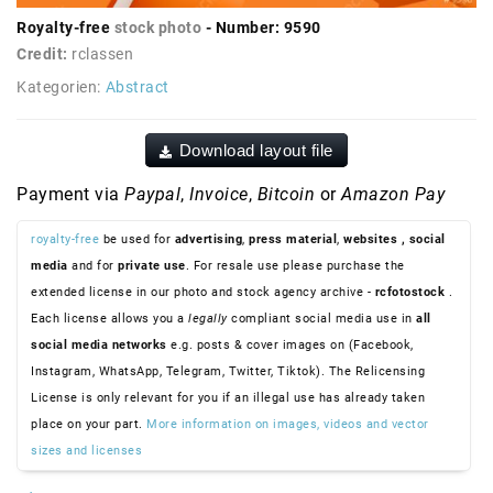
Royalty-free
stock photo
- Number: 9590
Credit:
rclassen
Kategorien:
Abstract
Download layout file
Payment via
Paypal
,
Invoice
,
Bitcoin
or
Amazon Pay
royalty-free
be used for
advertising
,
press material
,
websites
, social
media
and for
private use
. For resale use please purchase the
extended license in our photo and stock agency archive -
rcfotostock
.
Each license allows you a
legally
compliant social media use in
all
social media networks
e.g. posts & cover images on (Facebook,
Instagram, WhatsApp, Telegram, Twitter, Tiktok). The Relicensing
License is only relevant for you if an illegal use has already taken
place on your part.
More information on images, videos and vector
sizes and licenses