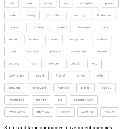
lock
icon
vector
key
computer
private
code
safety
prohibition
security
illustration
password
internet
symbol
business
safe
secret
access
coded
encryption
keyhole
open
padlock
privacy
protection
secure
secured
sign
system
unlock
web
technology
guard
firewall
shield
cyber
antivirus
safeguard
network
protect
eps 10
infographic
triangle
red
attention sign
traffic signs
attention
danger
warning
hacker
Small and large companies, government agencies,