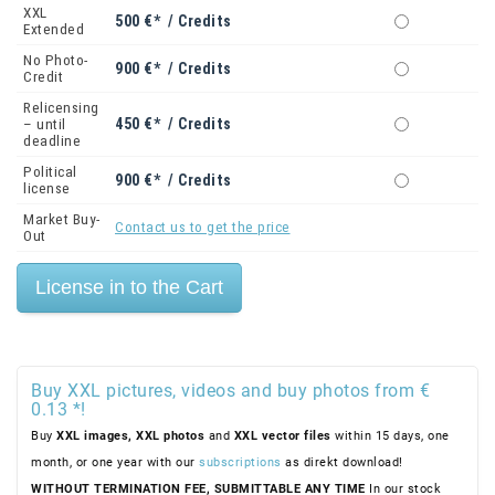
XXL
500 €* / Credits
Extended
No Photo-
900 €* / Credits
Credit
Relicensing
450 €* / Credits
– until
deadline
Political
900 €* / Credits
license
Market Buy-
Contact us to get the price
Out
Buy XXL pictures, videos and buy photos from €
0.13 *!
Buy
XXL images,
XXL photos
and
XXL vector files
within 15 days, one
month, or one year with our
subscriptions
as direkt download!
WITHOUT TERMINATION FEE, SUBMITTABLE ANY TIME
In our stock