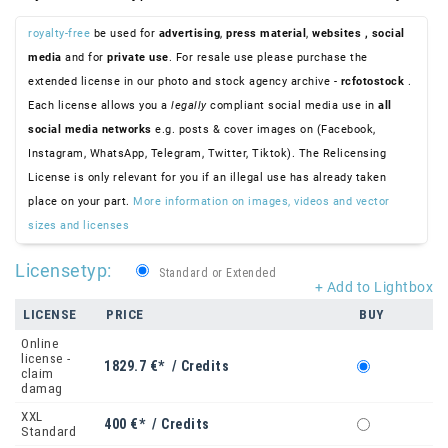
royalty-free
be used for
advertising
,
press material
,
websites
, social
media
and for
private use
. For resale use please purchase the
extended license in our photo and stock agency archive -
rcfotostock
.
Each license allows you a
legally
compliant social media use in
all
social media networks
e.g. posts & cover images on (Facebook,
Instagram, WhatsApp, Telegram, Twitter, Tiktok). The Relicensing
License is only relevant for you if an illegal use has already taken
place on your part.
More information on images, videos and vector
sizes and licenses
Licensetyp:
Standard or Extended
+ Add to Lightbox
LICENSE
PRICE
BUY
Online
license -
1829.7 €* / Credits
claim
damag
XXL
400 €* / Credits
Standard