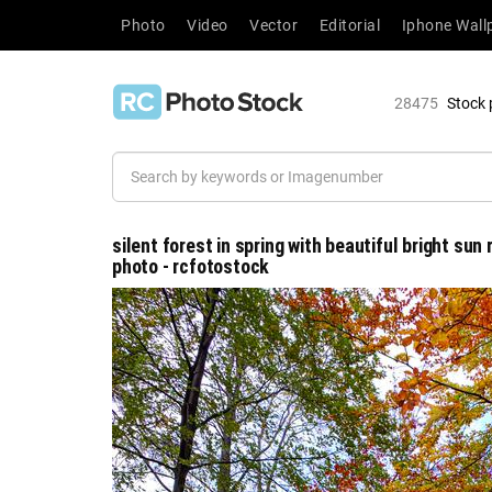
Photo
Video
Vector
Editorial
Iphone Wall
28475
Stock 
silent forest in spring with beautiful bright sun
photo - rcfotostock