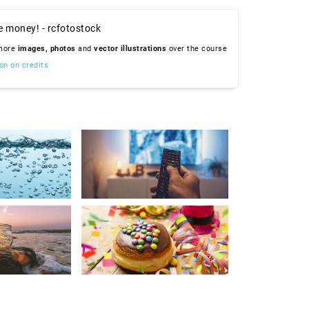
e money! - rcfotostock
 more
images,
photos
and
vector illustrations
over the course
on on credits