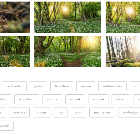
authentic
grass
lens flare
nature
naturelovers
out
lust
woodland
woods
sunset
sunrise
mood
a
e
scenics
green
ray
sun
meditation
landscape
zwald