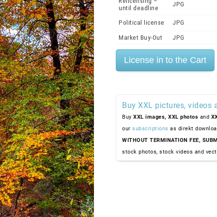
Relicensing –
JPG
until deadline
Political license
JPG
Market Buy-Out
JPG
Buy XXL pictures, videos 
Buy
XXL images,
XXL photos
and
XX
our
subscriptions
as direkt downloa
WITHOUT TERMINATION FEE, SUBM
stock photos, stock videos and vect