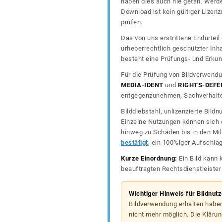
haben dies auch nie getan. Werde
Download ist kein gültiger Lize
prüfen.
Das von uns erstrittene Endurtei
urheberrechtlich geschützter In
besteht eine Prüfungs- und Erkun
Für die Prüfung von Bildverwendu
MEDIA-IDENT
und
RIGHTS-DEFE
entgegenzunehmen, Sachverhalte 
Bilddiebstahl, unlizenzierte Bil
Einzelne Nutzungen können sich d
hinweg zu Schäden bis in den Mil
bestätigt
, ein 100%iger Aufschla
Kurze Einordnung:
Ein Bild kann 
beauftragten Rechtsdienstleiste
Wichtiger Hinweis für Bildnut
Bildverwendung erhalten haben
nicht mehr möglich. Die Klärun