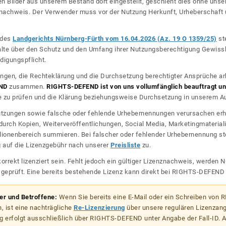
n Bilder aus unserem Bestand dort eingestellt, geschieht dies ohne unse
nznachweis. Der Verwender muss vor der Nutzung Herkunft, Urheberschaf
l des
Landgerichts Nürnberg-Fürth vom 16.04.2026 (Az. 19 O 1359/25)
ste
halte über den Schutz und den Umfang ihrer Nutzungsberechtigung Gewiss
digungspflicht.
ngen, die Rechteklärung und die Durchsetzung berechtigter Ansprüche ar
ND
zusammen.
RIGHTS-DEFEND ist von uns vollumfänglich beauftragt und
zu prüfen und die Klärung beziehungsweise Durchsetzung in unserem Auf
dnutzungen sowie falsche oder fehlende Urhebernennungen verursachen erh
urch Kopien, Weiterveröffentlichungen, Social Media, Marketingmateriali
lionenbereich summieren. Bei falscher oder fehlender Urhebernennung steh
g auf die Lizenzgebühr nach unserer
Preisliste
zu.
korrekt lizenziert sein. Fehlt jedoch ein gültiger Lizenznachweis, werde
r geprüft. Eine bereits bestehende Lizenz kann direkt bei RIGHTS-DEFEN
zer und Betroffene:
Wenn Sie bereits eine E-Mail oder ein Schreiben von
, ist eine nachträgliche
Re-Lizenzierung
über unsere regulären Lizenzan
g erfolgt ausschließlich über RIGHTS-DEFEND unter Angabe der Fall-ID. Al