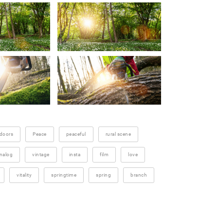
doors
Peace
peaceful
rural scene
nalog
vintage
insta
film
love
vitality
springtime
spring
branch