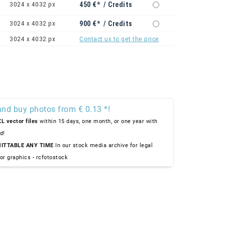
3024 x 4032 px
450 €* / Credits
3024 x 4032 px
900 €* / Credits
3024 x 4032 px
Contact us to get the price
and buy photos from € 0.13 *!
L vector files
within 15 days, one month, or one year with
d!
ITTABLE ANY TIME
In our stock media archive for legal
or graphics - rcfotostock