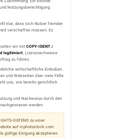
re Zustimmung. Ein solcher
t und Nutzungsberechtigung
llt klar, dass sich Nutzer fremder
heit verschaffen müssen. Es
beiten wir mit
COPY-IDENT /
 legitimiert
, Lizenznachweise
trag zu führen.
ebliche wirtschaftliche Einbußen.
en und Webseiten über viele Fälle
t uns, wie bereits gerichtlich
n Nutzung und Nachweise durch den
D nachgewiesen werden.
 RIGHTS-DEFEND zu einer
gebote auf rcphotostock.com
s gültige Einigung akzeptieren