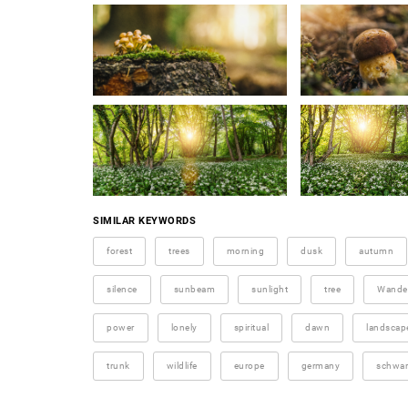
SIMILAR KEYWORDS
forest
trees
morning
dusk
autumn
silence
sunbeam
sunlight
tree
Wander
power
lonely
spiritual
dawn
landscap
trunk
wildlife
europe
germany
schwar