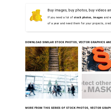
Buy images, buy photos, buy videos an
If you need a lot of
stock photos,
images
and
v
of a year and need them for your projects, cre
DOWNLOAD SIMILAR STOCK PHOTOS, VECTOR GRAPHICS AN
MORE FROM THIS SERIES OF STOCK PHOTOS, VECTOR GRAPH