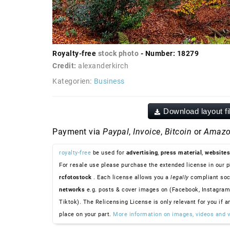
Royalty-free
stock photo
- Number: 18279
Credit:
alexanderkirch
Kategorien:
Business
Download layout fi
Payment via
Paypal
,
Invoice
,
Bitcoin
or
Amazo
royalty-free
be used for
advertising
,
press material
,
websites
For resale use please purchase the extended license in our p
rcfotostock
. Each license allows you a
legally
compliant soc
networks
e.g. posts & cover images on (Facebook, Instagram
Tiktok). The Relicensing License is only relevant for you if a
place on your part.
More information on images, videos and v