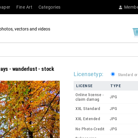
paper
Fine Art
Categories
Membe
photos, vectors and videos
 rays - wanderlust - stock
Licensetyp:
Standard or
LICENSE
TYPE
Online license -
JPG
claim damag
XXL Standard
JPG
XXL Extended
JPG
No Photo-Credit
JPG