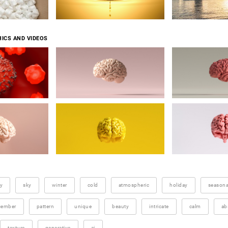
ICS AND VIDEOS
y
sky
winter
cold
atmospheric
holiday
seasona
cember
pattern
unique
beauty
intricate
calm
ab
texture
generative
ai