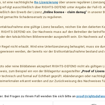
, ist eine nachträgliche
Re-Lizenzierung
über unsere regulären Lizenzan
g erfolgt ausschließlich über RIGHTS-DEFEND unter Angabe der Fall-ID. Al
ießlich den Erwerb der Lizenz
„Online license - claim damag“
in unserer B
d gemachte Schadensersatz zu regulieren.
kontaktaufnahme eine gültige Lizenz besaßen, reichen Sie den datierten K
ei RIGHTS-DEFEND ein. Der Nachweis muss auf den Betreiber der betroff
er den tatsächlichen Bildverwender ausgestellt sein. Ein Nachweis auf ei
er Regel nicht erlaubt. Wird eine Unterlizenzierung behauptet, muss sie dur
hgewiesen werden, der bereits vor der Erstkontaktaufnahme bestand und 
s oder reine Bilddateien akzeptiert RIGHTS-DEFEND nicht als gültigen 
weis, zum Beispiel ein von der Bildagentur ausgestellter
„Proof of Licens
echnisch und formal auf Echtheit geprüft. Abänderungen oder nachträg
teimerkmalen erkannt werden und zur Zurückweisung des Nachweises fü
er. Bei Fragen zu Ihrem Fall wenden Sie sich bitte an
proof@rightsdefen