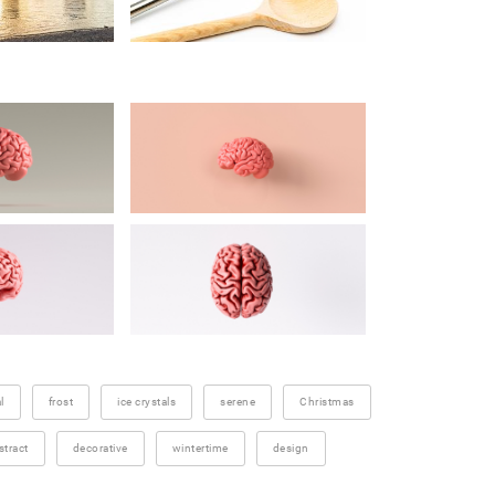
l
frost
ice crystals
serene
Christmas
stract
decorative
wintertime
design