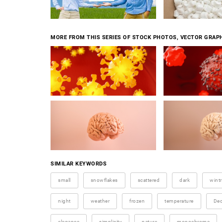
MORE FROM THIS SERIES OF STOCK PHOTOS, VECTOR GRAPH
SIMILAR KEYWORDS
small
snowflakes
scattered
dark
wintr
night
weather
frozen
temperature
De
elegance
simplicity
nature
monochrome