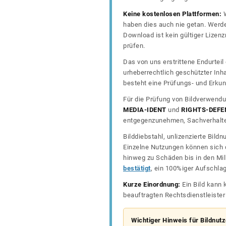
Keine kostenlosen Plattformen:
W
haben dies auch nie getan. Werde
Download ist kein gültiger Lize
prüfen.
Das von uns erstrittene Endurtei
urheberrechtlich geschützter In
besteht eine Prüfungs- und Erkun
Für die Prüfung von Bildverwendu
MEDIA-IDENT
und
RIGHTS-DEFE
entgegenzunehmen, Sachverhalte 
Bilddiebstahl, unlizenzierte Bil
Einzelne Nutzungen können sich d
hinweg zu Schäden bis in den Mil
bestätigt
, ein 100%iger Aufschla
Kurze Einordnung:
Ein Bild kann 
beauftragten Rechtsdienstleiste
Wichtiger Hinweis für Bildnut