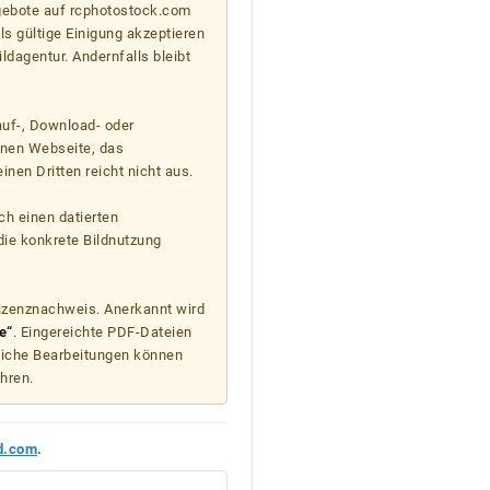
gebote auf rcphotostock.com
s gültige Einigung akzeptieren
ildagentur. Andernfalls bleibt
auf-, Download- oder
enen Webseite, das
nen Dritten reicht nicht aus.
ch einen datierten
die konkrete Bildnutzung
Lizenznachweis. Anerkannt wird
e“
. Eingereichte PDF-Dateien
liche Bearbeitungen können
hren.
d.com
.