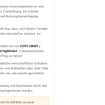
tenlosen Downloadseiten an und
re Zustimmung. Ein solcher
t und Nutzungsberechtigung
llt klar, dass sich Nutzer fremder
heit verschaffen müssen. Es
beiten wir mit
COPY-IDENT /
 legitimiert
, Lizenznachweise
trag zu führen.
ebliche wirtschaftliche Einbußen.
en und Webseiten über viele Fälle
t uns, wie bereits gerichtlich
n Nutzung und Nachweise durch den
D nachgewiesen werden.
 RIGHTS-DEFEND zu einer