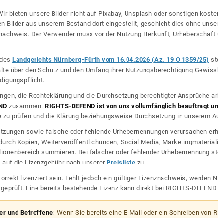
ir bieten unsere Bilder nicht auf Pixabay, Unsplash oder sonstigen kos
n Bilder aus unserem Bestand dort eingestellt, geschieht dies ohne unse
nznachweis. Der Verwender muss vor der Nutzung Herkunft, Urheberschaf
l des
Landgerichts Nürnberg-Fürth vom 16.04.2026 (Az. 19 O 1359/25)
ste
halte über den Schutz und den Umfang ihrer Nutzungsberechtigung Gewiss
digungspflicht.
ngen, die Rechteklärung und die Durchsetzung berechtigter Ansprüche ar
ND
zusammen.
RIGHTS-DEFEND ist von uns vollumfänglich beauftragt und
zu prüfen und die Klärung beziehungsweise Durchsetzung in unserem Auf
dnutzungen sowie falsche oder fehlende Urhebernennungen verursachen erh
urch Kopien, Weiterveröffentlichungen, Social Media, Marketingmateriali
lionenbereich summieren. Bei falscher oder fehlender Urhebernennung steh
g auf die Lizenzgebühr nach unserer
Preisliste
zu.
korrekt lizenziert sein. Fehlt jedoch ein gültiger Lizenznachweis, werde
r geprüft. Eine bereits bestehende Lizenz kann direkt bei RIGHTS-DEFEN
zer und Betroffene:
Wenn Sie bereits eine E-Mail oder ein Schreiben von