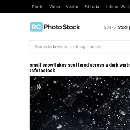
Photo
Video
Vector
Editorial
Iphone Wall
28475
Stock 
small snowflakes scattered across a dark wintr
rcfotostock