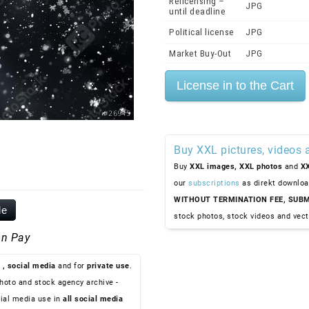
Relicensing –
JPG
until deadline
Political license
JPG
Market Buy-Out
JPG
Buy XXL pictures, videos 
Buy
XXL images,
XXL photos
and
XX
our
subscriptions
as direkt downloa
WITHOUT TERMINATION FEE, SUBM
le
stock photos, stock videos and vect
n Pay
, social media
and for
private use
.
hoto and stock agency archive -
ial media use in
all social media