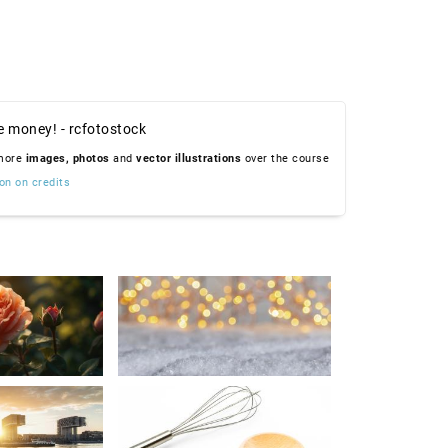
e money! - rcfotostock
 more
images,
photos
and
vector illustrations
over the course
on on credits