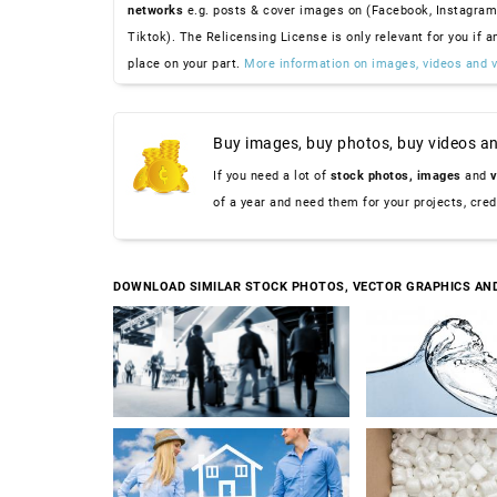
networks
e.g. posts & cover images on (Facebook, Instagram
Tiktok). The Relicensing License is only relevant for you if a
place on your part.
More information on images, videos and v
Buy images, buy photos, buy videos an
If you need a lot of
stock photos,
images
and
v
of a year and need them for your projects, cre
DOWNLOAD SIMILAR STOCK PHOTOS, VECTOR GRAPHICS AN