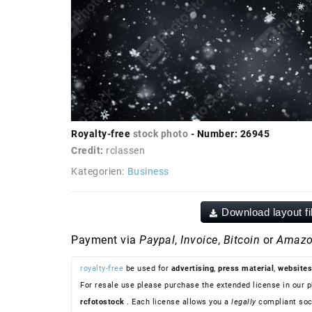
Royalty-free
stock photo
- Number: 26945
Credit:
rclassen
Kategorien:
Business
Download layout fi
Payment via
Paypal
,
Invoice
,
Bitcoin
or
Amazo
royalty-free
be used for
advertising
,
press material
,
websites
For resale use please purchase the extended license in our p
rcfotostock
. Each license allows you a
legally
compliant soc