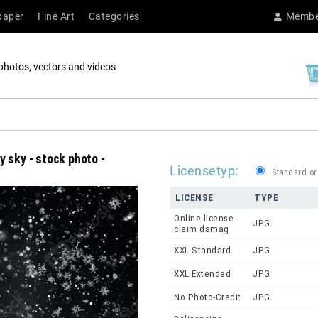
paper
Fine Art
Categories
Membe
photos, vectors and videos
y sky - stock photo -
Licensetyp:
Standard or
LICENSE
TYPE
Online license -
JPG
claim damag
XXL Standard
JPG
XXL Extended
JPG
No Photo-Credit
JPG