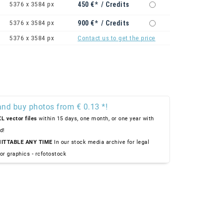
5376 x 3584 px
450 €* / Credits
5376 x 3584 px
900 €* / Credits
5376 x 3584 px
Contact us to get the price
and buy photos from € 0.13 *!
L vector files
within 15 days, one month, or one year with
d!
ITTABLE ANY TIME
In our stock media archive for legal
or graphics - rcfotostock