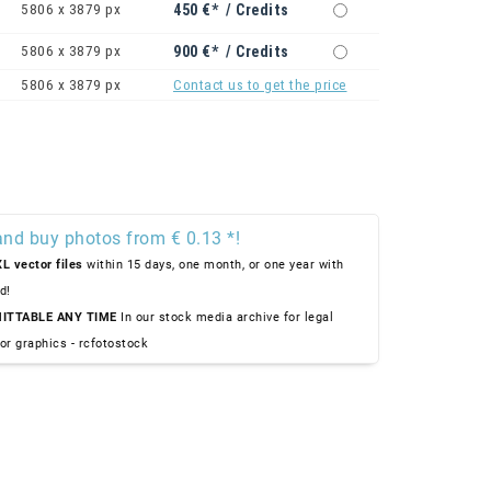
5806 x 3879 px
450 €* / Credits
5806 x 3879 px
900 €* / Credits
5806 x 3879 px
Contact us to get the price
and buy photos from € 0.13 *!
L vector files
within 15 days, one month, or one year with
d!
ITTABLE ANY TIME
In our stock media archive for legal
or graphics - rcfotostock