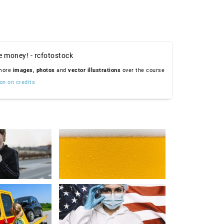
e money! - rcfotostock
 more
images,
photos
and
vector illustrations
over the course
on on credits