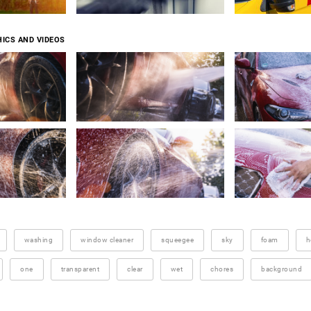
ICS AND VIDEOS
washing
window cleaner
squeegee
sky
foam
h
one
transparent
clear
wet
chores
background