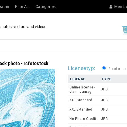
paper
Fine Art
Categories
Membe
photos, vectors and videos
ock photo - rcfotostock
Licensetyp:
Standard or
LICENSE
TYPE
Online license -
JPG
claim damag
XXL Standard
JPG
XXL Extended
JPG
No Photo-Credit
JPG