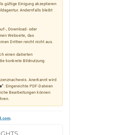
s gültige Einigung akzeptieren
ildagentur. Andernfalls bleibt
auf-, Download- oder
enen Webseite, das
nen Dritten reicht nicht aus.
ch einen datierten
die konkrete Bildnutzung
Lizenznachweis. Anerkannt wird
e“
. Eingereichte PDF-Dateien
liche Bearbeitungen können
hren.
d.com
.