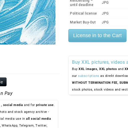
Relicensing –
JPG
until deadline
Political license
JPG
Market Buy-Out
JPG
Buy XXL pictures, videos 
Buy
XXL images,
XXL photos
and
XX
our
subscriptions
as direkt downloa
le
WITHOUT TERMINATION FEE, SUBM
stock photos, stock videos and vect
n Pay
, social media
and for
private use
.
hoto and stock agency archive -
ial media use in
all social media
, WhatsApp, Telegram, Twitter,