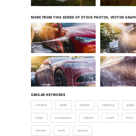
MORE FROM THIS SERIES OF STOCK PHOTOS, VECTOR GRAPH
SIMILAR KEYWORDS
window
clean
cleaner
cleaning
glass
soap
occupation
person
wash
blue
service
work
texture