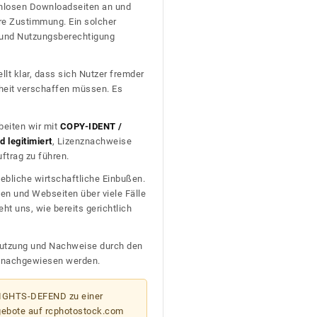
tenlosen Downloadseiten an und
re Zustimmung. Ein solcher
t und Nutzungsberechtigung
llt klar, dass sich Nutzer fremder
heit verschaffen müssen. Es
beiten wir mit
COPY-IDENT /
 legitimiert
, Lizenznachweise
trag zu führen.
ebliche wirtschaftliche Einbußen.
en und Webseiten über viele Fälle
t uns, wie bereits gerichtlich
n Nutzung und Nachweise durch den
D nachgewiesen werden.
 RIGHTS-DEFEND zu einer
gebote auf rcphotostock.com