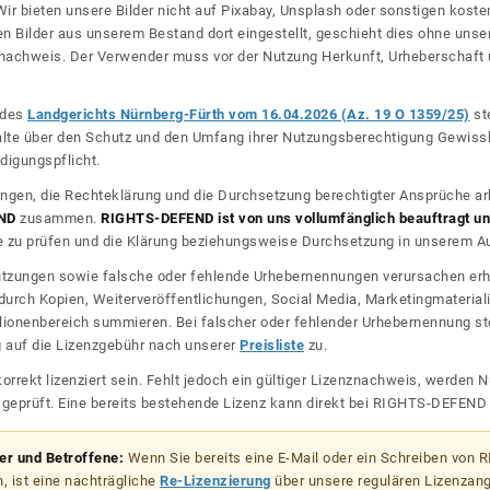
ir bieten unsere Bilder nicht auf Pixabay, Unsplash oder sonstigen kos
n Bilder aus unserem Bestand dort eingestellt, geschieht dies ohne unse
nznachweis. Der Verwender muss vor der Nutzung Herkunft, Urheberschaf
l des
Landgerichts Nürnberg-Fürth vom 16.04.2026 (Az. 19 O 1359/25)
ste
halte über den Schutz und den Umfang ihrer Nutzungsberechtigung Gewiss
digungspflicht.
ngen, die Rechteklärung und die Durchsetzung berechtigter Ansprüche ar
ND
zusammen.
RIGHTS-DEFEND ist von uns vollumfänglich beauftragt und
zu prüfen und die Klärung beziehungsweise Durchsetzung in unserem Auf
dnutzungen sowie falsche oder fehlende Urhebernennungen verursachen erh
urch Kopien, Weiterveröffentlichungen, Social Media, Marketingmateriali
lionenbereich summieren. Bei falscher oder fehlender Urhebernennung steh
g auf die Lizenzgebühr nach unserer
Preisliste
zu.
korrekt lizenziert sein. Fehlt jedoch ein gültiger Lizenznachweis, werde
r geprüft. Eine bereits bestehende Lizenz kann direkt bei RIGHTS-DEFEN
zer und Betroffene:
Wenn Sie bereits eine E-Mail oder ein Schreiben von
, ist eine nachträgliche
Re-Lizenzierung
über unsere regulären Lizenzan