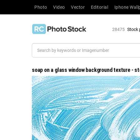
Photo
Video
Vector
Editorial
Iphone Wall
28475
Stock 
soap on a glass window background texture - st