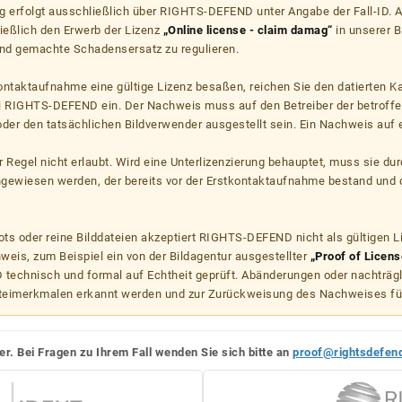
g erfolgt ausschließlich über RIGHTS-DEFEND unter Angabe der Fall-ID. Al
ießlich den Erwerb der Lizenz
„Online license - claim damag“
in unserer B
d gemachte Schadensersatz zu regulieren.
kontaktaufnahme eine gültige Lizenz besaßen, reichen Sie den datierten K
ei RIGHTS-DEFEND ein. Der Nachweis muss auf den Betreiber der betroff
er den tatsächlichen Bildverwender ausgestellt sein. Ein Nachweis auf ei
er Regel nicht erlaubt. Wird eine Unterlizenzierung behauptet, muss sie dur
hgewiesen werden, der bereits vor der Erstkontaktaufnahme bestand und 
s oder reine Bilddateien akzeptiert RIGHTS-DEFEND nicht als gültigen 
weis, zum Beispiel ein von der Bildagentur ausgestellter
„Proof of Licens
echnisch und formal auf Echtheit geprüft. Abänderungen oder nachträg
teimerkmalen erkannt werden und zur Zurückweisung des Nachweises fü
er. Bei Fragen zu Ihrem Fall wenden Sie sich bitte an
proof@rightsdefen