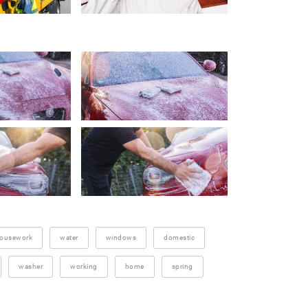
ousework
water
windows
domestic
washer
working
home
spring