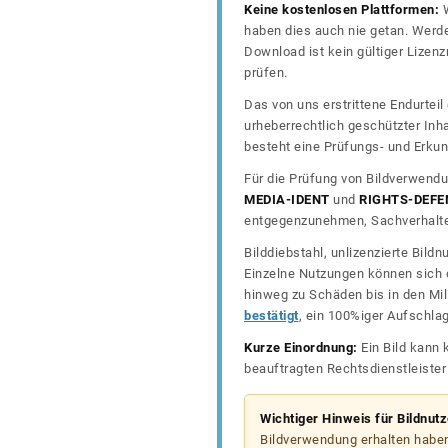
Keine kostenlosen Plattformen:
W
haben dies auch nie getan. Werde
Download ist kein gültiger Lize
prüfen.
Das von uns erstrittene Endurtei
urheberrechtlich geschützter In
besteht eine Prüfungs- und Erkun
Für die Prüfung von Bildverwendu
MEDIA-IDENT
und
RIGHTS-DEFE
entgegenzunehmen, Sachverhalte 
Bilddiebstahl, unlizenzierte Bil
Einzelne Nutzungen können sich d
hinweg zu Schäden bis in den Mil
bestätigt
, ein 100%iger Aufschla
Kurze Einordnung:
Ein Bild kann 
beauftragten Rechtsdienstleiste
Wichtiger Hinweis für Bildnut
Bildverwendung erhalten haben