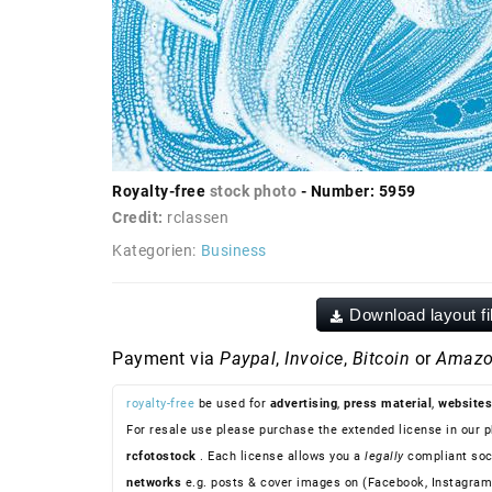
Royalty-free
stock photo
- Number: 5959
Credit:
rclassen
Kategorien:
Business
Download layout fi
Payment via
Paypal
,
Invoice
,
Bitcoin
or
Amazo
royalty-free
be used for
advertising
,
press material
,
websites
For resale use please purchase the extended license in our p
rcfotostock
. Each license allows you a
legally
compliant soc
networks
e.g. posts & cover images on (Facebook, Instagram