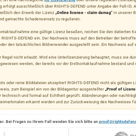
g erfolgt ausschließlich über RIGHTS-DEFEND unter Angabe der Fall-ID. Al
ießlich den Erwerb der Lizenz
„Online license - claim damag“
in unserer B
d gemachte Schadensersatz zu regulieren.
kontaktaufnahme eine gültige Lizenz besaßen, reichen Sie den datierten K
ei RIGHTS-DEFEND ein. Der Nachweis muss auf den Betreiber der betroff
er den tatsächlichen Bildverwender ausgestellt sein. Ein Nachweis auf ei
er Regel nicht erlaubt. Wird eine Unterlizenzierung behauptet, muss sie dur
hgewiesen werden, der bereits vor der Erstkontaktaufnahme bestand und 
s oder reine Bilddateien akzeptiert RIGHTS-DEFEND nicht als gültigen 
weis, zum Beispiel ein von der Bildagentur ausgestellter
„Proof of Licens
echnisch und formal auf Echtheit geprüft. Abänderungen oder nachträg
teimerkmalen erkannt werden und zur Zurückweisung des Nachweises fü
er. Bei Fragen zu Ihrem Fall wenden Sie sich bitte an
proof@rightsdefen