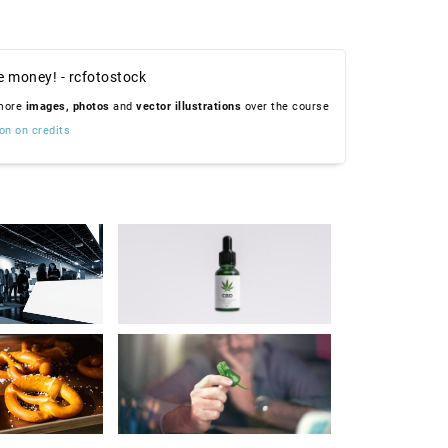
e money! - rcfotostock
 more
images,
photos
and
vector illustrations
over the course
on on credits