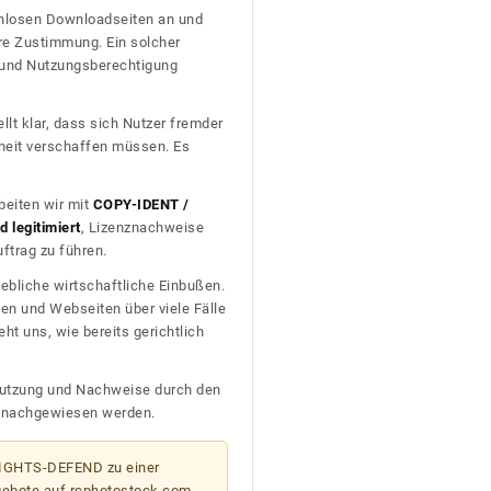
tenlosen Downloadseiten an und
re Zustimmung. Ein solcher
t und Nutzungsberechtigung
llt klar, dass sich Nutzer fremder
heit verschaffen müssen. Es
beiten wir mit
COPY-IDENT /
 legitimiert
, Lizenznachweise
trag zu führen.
ebliche wirtschaftliche Einbußen.
en und Webseiten über viele Fälle
t uns, wie bereits gerichtlich
n Nutzung und Nachweise durch den
D nachgewiesen werden.
 RIGHTS-DEFEND zu einer
gebote auf rcphotostock.com