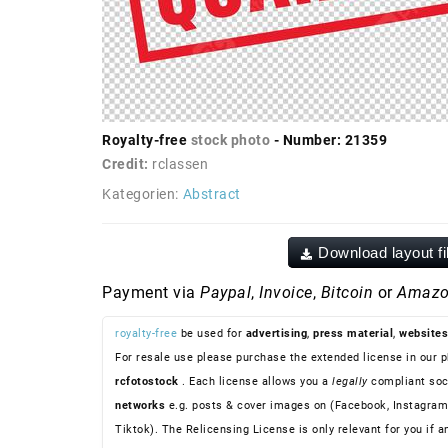
Royalty-free
stock photo
- Number: 21359
Credit:
rclassen
Kategorien:
Abstract
Download layout fi
Payment via
Paypal
,
Invoice
,
Bitcoin
or
Amazo
royalty-free
be used for
advertising
,
press material
,
websites
For resale use please purchase the extended license in our p
rcfotostock
. Each license allows you a
legally
compliant soc
networks
e.g. posts & cover images on (Facebook, Instagram
Tiktok). The Relicensing License is only relevant for you if a