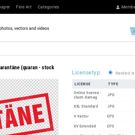
paper
Fine Art
Categories
Membe
photos, vectors and videos
uarantäne (quaran - stock
Licensetyp:
Standard or
LICENSE
TYPE
Online license -
JPG
claim damag
XXL Standard
JPG
V Vector
EPS
XV Extended
EPS