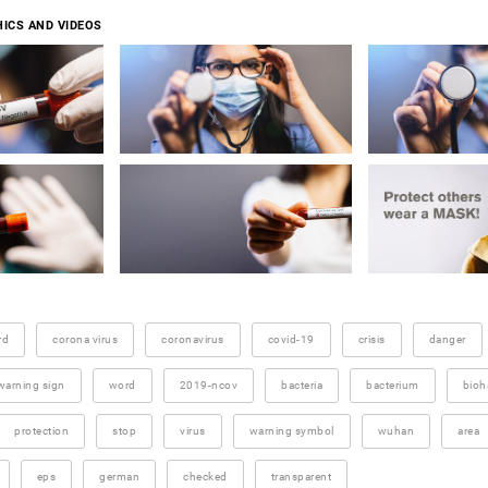
ICS AND VIDEOS
rd
corona virus
coronavirus
covid-19
crisis
danger
warning sign
word
2019-ncov
bacteria
bacterium
bioh
protection
stop
virus
warning symbol
wuhan
area
eps
german
checked
transparent