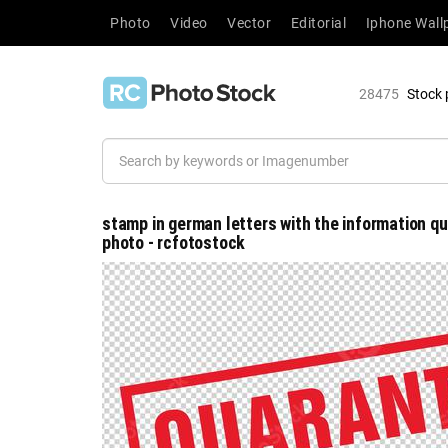
Photo
Video
Vector
Editorial
Iphone Wall
28475
Stock 
stamp in german letters with the information q
photo - rcfotostock