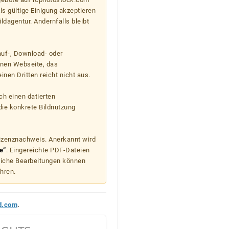
s gültige Einigung akzeptieren
ildagentur. Andernfalls bleibt
auf-, Download- oder
enen Webseite, das
nen Dritten reicht nicht aus.
ch einen datierten
die konkrete Bildnutzung
Lizenznachweis. Anerkannt wird
e“
. Eingereichte PDF-Dateien
liche Bearbeitungen können
hren.
d.com
.