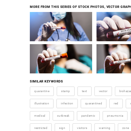
MORE FROM THIS SERIES OF STOCK PHOTOS, VECTOR GRAPH
SIMILAR KEYWORDS
quarantine
stamp
text
vector
biohaza
illustration
infection
quarantined
red
medical
outbreak
pandemic
pneumonia
restricted
sign
visitors
warning
zone