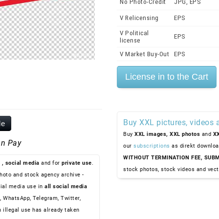
No Photo-Credit
JPG, EPS
V Relicensing
EPS
V Political
EPS
license
V Market Buy-Out
EPS
Buy XXL pictures, videos 
le
Buy
XXL images,
XXL photos
and
XX
n Pay
our
subscriptions
as direkt downloa
WITHOUT TERMINATION FEE, SUBM
, social media
and for
private use
.
stock photos, stock videos and vect
hoto and stock agency archive -
ial media use in
all social media
, WhatsApp, Telegram, Twitter,
n illegal use has already taken