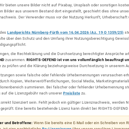
ir bieten unsere Bilder nicht auf Pixabay, Unsplash oder sonstigen kos
n Bilder aus unserem Bestand dort eingestellt, geschieht dies ohne unse
nznachweis. Der Verwender muss vor der Nutzung Herkunft, Urheberschaf
l des
Landgerichts Nürnberg-Fürth vom 16.04.2026 (Az. 19 O 1359/25)
ste
halte über den Schutz und den Umfang ihrer Nutzungsberechtigung Gewiss
digungspflicht.
ngen, die Rechteklärung und die Durchsetzung berechtigter Ansprüche ar
ND
zusammen.
RIGHTS-DEFEND ist von uns vollumfänglich beauftragt und
zu prüfen und die Klärung beziehungsweise Durchsetzung in unserem Auf
dnutzungen sowie falsche oder fehlende Urhebernennungen verursachen erh
urch Kopien, Weiterveröffentlichungen, Social Media, Marketingmateriali
lionenbereich summieren. Bei falscher oder fehlender Urhebernennung steh
g auf die Lizenzgebühr nach unserer
Preisliste
zu.
korrekt lizenziert sein. Fehlt jedoch ein gültiger Lizenznachweis, werde
r geprüft. Eine bereits bestehende Lizenz kann direkt bei RIGHTS-DEFEN
zer und Betroffene:
Wenn Sie bereits eine E-Mail oder ein Schreiben von
, ist eine nachträgliche
Re-Lizenzierung
über unsere regulären Lizenzan