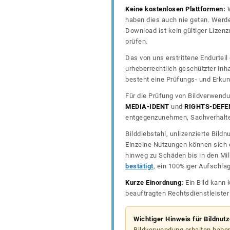
Keine kostenlosen Plattformen:
W
haben dies auch nie getan. Werde
Download ist kein gültiger Lize
prüfen.
Das von uns erstrittene Endurtei
urheberrechtlich geschützter In
besteht eine Prüfungs- und Erkun
Für die Prüfung von Bildverwendu
MEDIA-IDENT
und
RIGHTS-DEFE
entgegenzunehmen, Sachverhalte 
Bilddiebstahl, unlizenzierte Bil
Einzelne Nutzungen können sich d
hinweg zu Schäden bis in den Mil
bestätigt
, ein 100%iger Aufschla
Kurze Einordnung:
Ein Bild kann 
beauftragten Rechtsdienstleiste
Wichtiger Hinweis für Bildnut
Bildverwendung erhalten haben