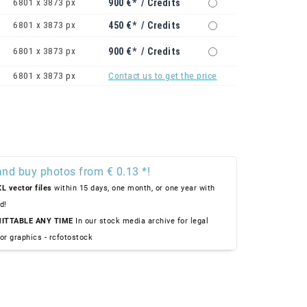
6801 x 3873 px
900 €* / Credits
6801 x 3873 px
450 €* / Credits
6801 x 3873 px
900 €* / Credits
6801 x 3873 px
Contact us to get the price
and buy photos from € 0.13 *!
L vector files
within 15 days, one month, or one year with
d!
ITTABLE ANY TIME
In our stock media archive for legal
or graphics - rcfotostock