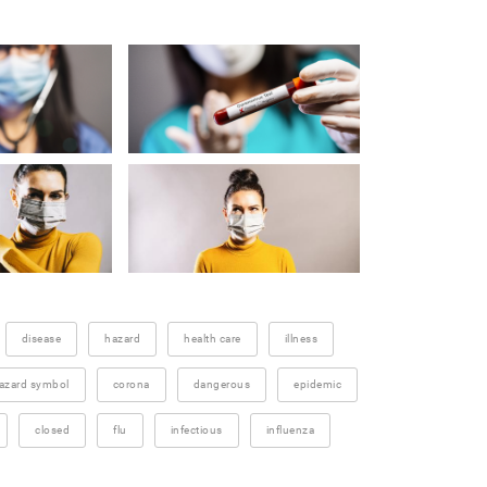
disease
hazard
health care
illness
azard symbol
corona
dangerous
epidemic
closed
flu
infectious
influenza