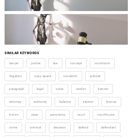
SIMILAR KEYWORDS
lawyer
justice
law
concept
courtroom
litigation
copy space
condemn
judicial
paragraph
legal
order
verdict
banner
attorney
authority
balance
section
bronze
brown
case
panorama
court
courthouse
crime
criminal
decision
defend
defendant