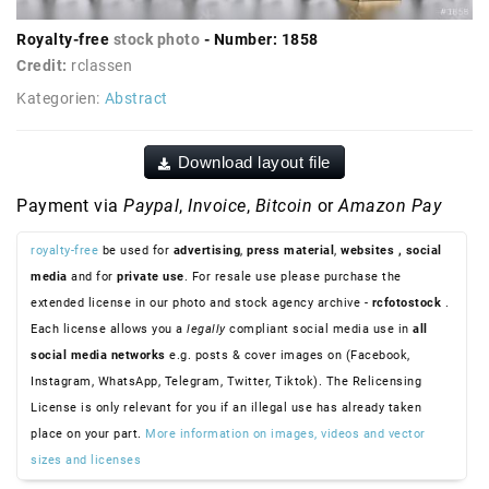
Royalty-free
stock photo
- Number: 1858
Credit:
rclassen
Kategorien:
Abstract
Download layout file
Payment via
Paypal
,
Invoice
,
Bitcoin
or
Amazon Pay
royalty-free
be used for
advertising
,
press material
,
websites
, social
media
and for
private use
. For resale use please purchase the
extended license in our photo and stock agency archive -
rcfotostock
.
Each license allows you a
legally
compliant social media use in
all
social media networks
e.g. posts & cover images on (Facebook,
Instagram, WhatsApp, Telegram, Twitter, Tiktok). The Relicensing
License is only relevant for you if an illegal use has already taken
place on your part.
More information on images, videos and vector
sizes and licenses