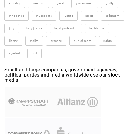
equality
freedom
gavel
government
guilty
innocence
investigate
iustitia
judge
judgment
jury
lady justice
legal profession
legislation
liberty
mallet
practice
punishment
rights
symbol
trial
Small and large companies, government agencies,
political parties and media worldwide use our stock
media