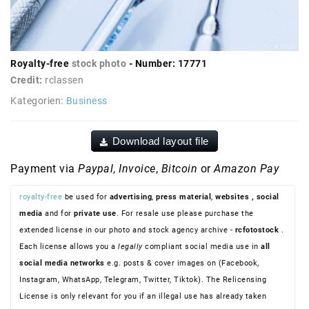
Royalty-free
stock photo
- Number: 17771
Credit:
rclassen
Kategorien:
Business
Download layout file
Payment via
Paypal
,
Invoice
,
Bitcoin
or
Amazon Pay
royalty-free
be used for
advertising
,
press material
,
websites
, social
media
and for
private use
. For resale use please purchase the
extended license in our photo and stock agency archive -
rcfotostock
.
Each license allows you a
legally
compliant social media use in
all
social media networks
e.g. posts & cover images on (Facebook,
Instagram, WhatsApp, Telegram, Twitter, Tiktok). The Relicensing
License is only relevant for you if an illegal use has already taken