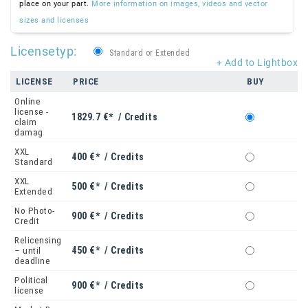
place on your part.
More information on images, videos and vector
sizes and licenses
Licensetyp:
Standard or Extended
+ Add to Lightbox
LICENSE
PRICE
BUY
Online
license -
1829.7 €* / Credits
claim
damag
XXL
400 €* / Credits
Standard
XXL
500 €* / Credits
Extended
No Photo-
900 €* / Credits
Credit
Relicensing
450 €* / Credits
– until
deadline
Political
900 €* / Credits
license