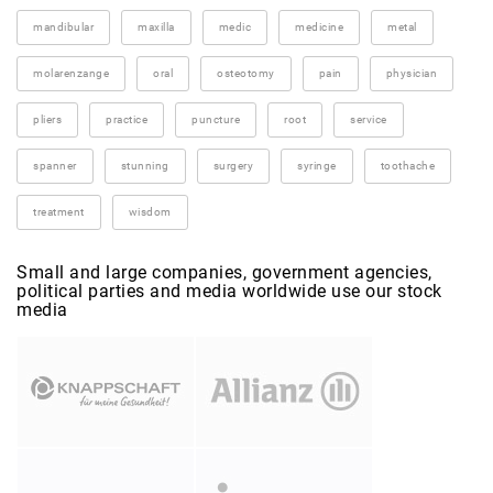
mandibular
maxilla
medic
medicine
metal
molarenzange
oral
osteotomy
pain
physician
pliers
practice
puncture
root
service
spanner
stunning
surgery
syringe
toothache
treatment
wisdom
Small and large companies, government agencies,
political parties and media worldwide use our stock
media