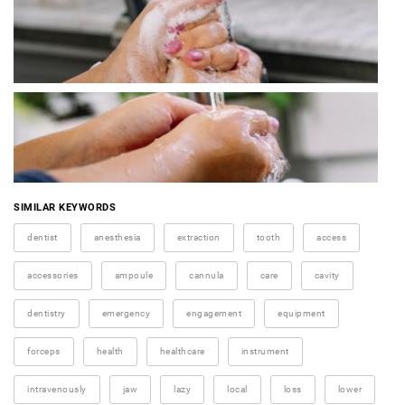
SIMILAR KEYWORDS
dentist
anesthesia
extraction
tooth
access
accessories
ampoule
cannula
care
cavity
dentistry
emergency
engagement
equipment
forceps
health
healthcare
instrument
intravenously
jaw
lazy
local
loss
lower