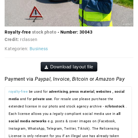
Royalty-free
stock photo
- Number: 30043
Credit:
rclassen
Kategorien:
Business
Download layout file
Payment via
Paypal
,
Invoice
,
Bitcoin
or
Amazon Pay
royalty-free
be used for
advertising
,
press material
,
websites
, social
media
and for
private use
. For resale use please purchase the
extended license in our photo and stock agency archive -
rcfotostock
.
Each license allows you a
legally
compliant social media use in
all
social media networks
e.g. posts & cover images on (Facebook,
Instagram, WhatsApp, Telegram, Twitter, Tiktok). The Relicensing
License is only relevant for you if an illegal use has already taken