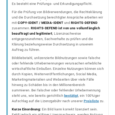
Es besteht eine Prüfungs- und Erkundigungspflicht.
Für die Prüfung von Bildverwendungen, die Rechteklärung
und die Durchsetzung berechtigter Ansprüche arbeiten wir
mit
COPY-IDENT / MEDIA-IDENT
und
RIGHTS-DEFEND
zusammen.
RIGHTS-DEFEND ist von uns vollumfänglich
beauftragt und legitimiert
, Lizenznachweise
entgegenzunehmen, Sachverhalte zu prüfen und die
Klärung beziehungsweise Durchsetzung in unserem
Auftrag zu führen.
Bilddiebstahl, unlizenzierte Bildnutzungen sowie falsche
oder fehlende Urhebernennungen verursachen erhebliche
wirtschaftliche Einbußen. Einzelne Nutzungen können sich
durch Kopien, Weiterveröffentlichungen, Social Media,
Marketingmaterialien und Webseiten über viele Fälle
hinweg zu Schäden bis in den Millionenbereich
summieren. Bei falscher oder fehlender Urhebernennung
steht uns, wie bereits gerichtlich
bestätigt
, ein 100%iger
Aufschlag auf die Lizenzgebühr nach unserer
Preisliste
zu.
Kurze Einordnung:
Ein Bild kann korrekt lizenziert sein.
Fehlt jedoch ein gültiger Lizenznachweis, werden Nutzung