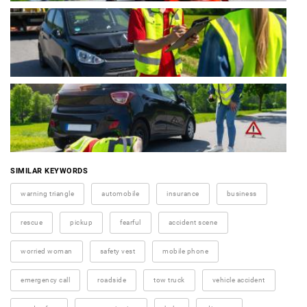
SIMILAR KEYWORDS
warning triangle
automobile
insurance
business
rescue
pickup
fearful
accident scene
worried woman
safety vest
mobile phone
emergency call
roadside
tow truck
vehicle accident