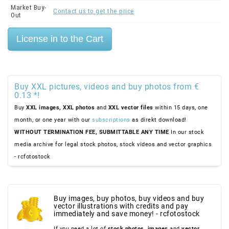
Market Buy-
Contact us to get the price
Out
Buy XXL pictures, videos and buy photos from €
0.13 *!
Buy
XXL images,
XXL photos
and
XXL vector files
within 15 days, one
month, or one year with our
subscriptions
as direkt download!
WITHOUT TERMINATION FEE, SUBMITTABLE ANY TIME
In our stock
media archive for legal stock photos, stock videos and vector graphics
- rcfotostock
Buy images, buy photos, buy videos and buy
vector illustrations with credits and pay
immediately and save money! - rcfotostock
If you need a lot of
stock photos,
images
and
vector