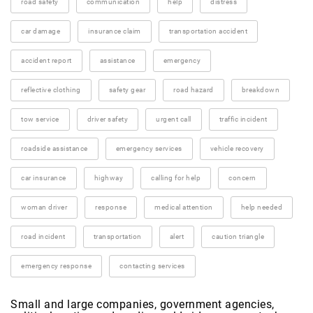
road safety
communication
help
distress
car damage
insurance claim
transportation accident
accident report
assistance
emergency
reflective clothing
safety gear
road hazard
breakdown
tow service
driver safety
urgent call
traffic incident
roadside assistance
emergency services
vehicle recovery
car insurance
highway
calling for help
concern
woman driver
response
medical attention
help needed
road incident
transportation
alert
caution triangle
emergency response
contacting services
Small and large companies, government agencies,