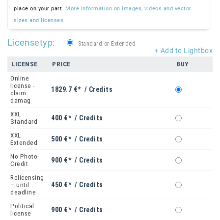
place on your part.
More information on images, videos and vector
sizes and licenses
Licensetyp:
Standard or Extended
+ Add to Lightbox
LICENSE
PRICE
BUY
Online
license -
1829.7 €* / Credits
claim
damag
XXL
400 €* / Credits
Standard
XXL
500 €* / Credits
Extended
No Photo-
900 €* / Credits
Credit
Relicensing
450 €* / Credits
– until
deadline
Political
900 €* / Credits
license