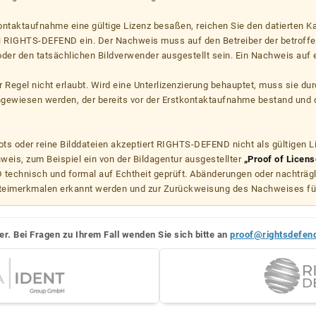
kontaktaufnahme eine gültige Lizenz besaßen, reichen Sie den datierten K
ei RIGHTS-DEFEND ein. Der Nachweis muss auf den Betreiber der betroff
er den tatsächlichen Bildverwender ausgestellt sein. Ein Nachweis auf ei
er Regel nicht erlaubt. Wird eine Unterlizenzierung behauptet, muss sie dur
hgewiesen werden, der bereits vor der Erstkontaktaufnahme bestand und 
s oder reine Bilddateien akzeptiert RIGHTS-DEFEND nicht als gültigen 
weis, zum Beispiel ein von der Bildagentur ausgestellter
„Proof of Licens
echnisch und formal auf Echtheit geprüft. Abänderungen oder nachträg
teimerkmalen erkannt werden und zur Zurückweisung des Nachweises fü
er. Bei Fragen zu Ihrem Fall wenden Sie sich bitte an
proof@rightsdefen