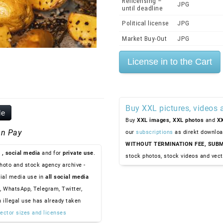
Relicensing –
JPG
until deadline
Political license
JPG
Market Buy-Out
JPG
Buy XXL pictures, videos 
le
Buy
XXL images,
XXL photos
and
XX
n Pay
our
subscriptions
as direkt downloa
WITHOUT TERMINATION FEE, SUBM
, social media
and for
private use
.
stock photos, stock videos and vect
hoto and stock agency archive -
ial media use in
all social media
, WhatsApp, Telegram, Twitter,
n illegal use has already taken
ector sizes and licenses