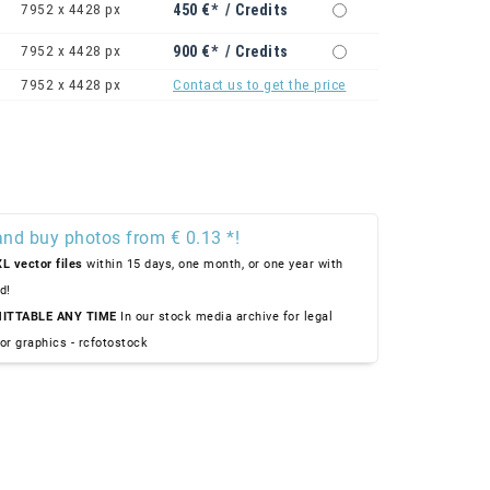
7952 x 4428 px
450 €* / Credits
7952 x 4428 px
900 €* / Credits
7952 x 4428 px
Contact us to get the price
and buy photos from € 0.13 *!
L vector files
within 15 days, one month, or one year with
d!
ITTABLE ANY TIME
In our stock media archive for legal
or graphics - rcfotostock