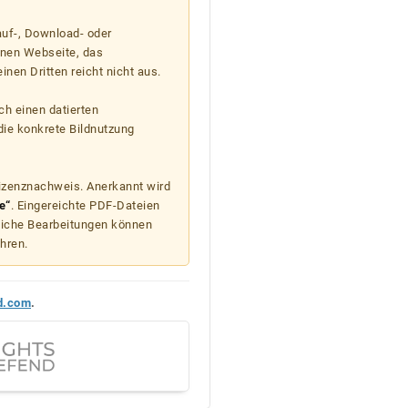
auf-, Download- oder
enen Webseite, das
nen Dritten reicht nicht aus.
ch einen datierten
die konkrete Bildnutzung
Lizenznachweis. Anerkannt wird
e“
. Eingereichte PDF-Dateien
liche Bearbeitungen können
hren.
d.com
.