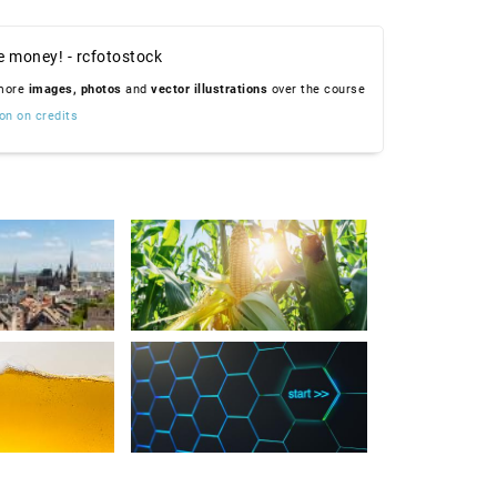
e money! - rcfotostock
 more
images,
photos
and
vector illustrations
over the course
on on credits