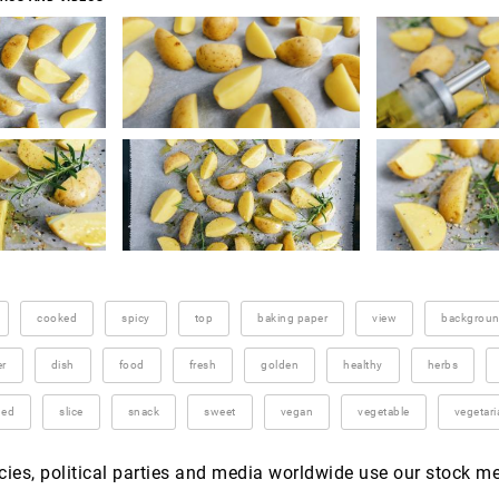
cooked
spicy
top
baking paper
view
backgrou
er
dish
food
fresh
golden
healthy
herbs
ned
slice
snack
sweet
vegan
vegetable
vegetari
es, political parties and media worldwide use our stock m