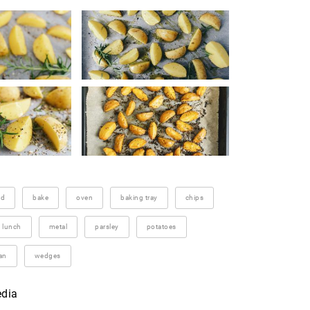
nd
bake
oven
baking tray
chips
lunch
metal
parsley
potatoes
an
wedges
edia