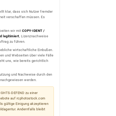
llt klar, dass sich Nutzer fremder
heit verschaffen müssen. Es
beiten wir mit
COPY-IDENT /
 legitimiert
, Lizenznachweise
trag zu führen.
ebliche wirtschaftliche Einbußen.
en und Webseiten über viele Fälle
t uns, wie bereits gerichtlich
n Nutzung und Nachweise durch den
D nachgewiesen werden.
 RIGHTS-DEFEND zu einer
gebote auf rcphotostock.com
s gültige Einigung akzeptieren
ildagentur. Andernfalls bleibt