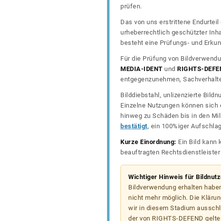
prüfen.
Das von uns erstrittene Endurtei
urheberrechtlich geschützter In
besteht eine Prüfungs- und Erkun
Für die Prüfung von Bildverwendu
MEDIA-IDENT
und
RIGHTS-DEFE
entgegenzunehmen, Sachverhalte 
Bilddiebstahl, unlizenzierte Bil
Einzelne Nutzungen können sich d
hinweg zu Schäden bis in den Mil
bestätigt
, ein 100%iger Aufschla
Kurze Einordnung:
Ein Bild kann 
beauftragten Rechtsdienstleiste
Wichtiger Hinweis für Bildnut
Bildverwendung erhalten haben
nicht mehr möglich. Die Klärun
wir in diesem Stadium ausschl
der von RIGHTS-DEFEND gelten