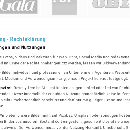
ung · Rechteklärung
ungen und Nutzungen
re Fotos, Videos und Vektoren für Web, Print, Social Media und redaktionel
 und im Sinne der Rechteinhaber genutzt werden, lassen wir Bildverwendun
re Bilder individuell und professionell an Unternehmen, Agenturen, Websei
rt, Medium und Verwendungsumfang je nach Projekt konkret festgelegt.
enzfrei:
Royalty-free heißt nicht kostenlos, gemeinfrei oder frei von Rechte
nden Lizenz innerhalb der erlaubten Nutzung grundsätzlich keine laufe
bleibt urheberrechtlich geschützt und darf nur mit gültiger Lizenz und inn
en.
ir bieten unsere Bilder nicht auf Pixabay, Unsplash oder sonstigen kos
n Bilder aus unserem Bestand dort eingestellt, geschieht dies ohne unse
nznachweis. Der Verwender muss vor der Nutzung Herkunft, Urheberschaf