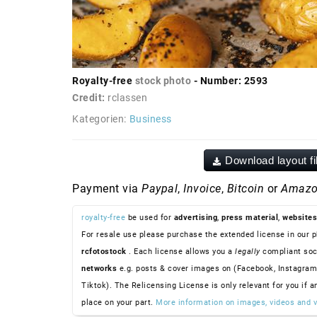
Royalty-free
stock photo
- Number: 2593
Credit:
rclassen
Kategorien:
Business
Download layout fi
Payment via
Paypal
,
Invoice
,
Bitcoin
or
Amazo
royalty-free
be used for
advertising
,
press material
,
websites
For resale use please purchase the extended license in our p
rcfotostock
. Each license allows you a
legally
compliant soc
networks
e.g. posts & cover images on (Facebook, Instagram
Tiktok). The Relicensing License is only relevant for you if a
place on your part.
More information on images, videos and v