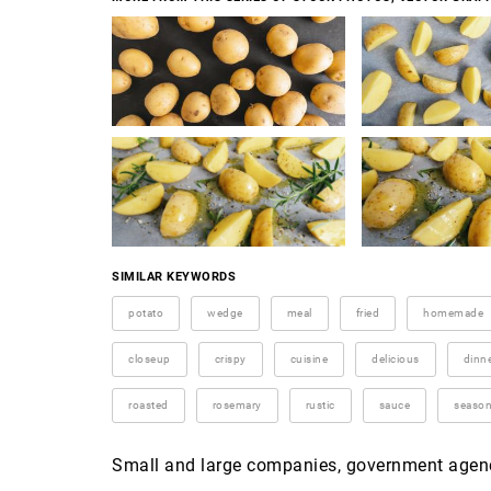
SIMILAR KEYWORDS
potato
wedge
meal
fried
homemade
closeup
crispy
cuisine
delicious
dinn
roasted
rosemary
rustic
sauce
seaso
Small and large companies, government agenci