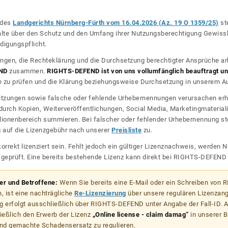
l des
Landgerichts Nürnberg-Fürth vom 16.04.2026 (Az. 19 O 1359/25)
ste
halte über den Schutz und den Umfang ihrer Nutzungsberechtigung Gewiss
digungspflicht.
ngen, die Rechteklärung und die Durchsetzung berechtigter Ansprüche ar
ND
zusammen.
RIGHTS-DEFEND ist von uns vollumfänglich beauftragt und
zu prüfen und die Klärung beziehungsweise Durchsetzung in unserem Auf
dnutzungen sowie falsche oder fehlende Urhebernennungen verursachen erh
urch Kopien, Weiterveröffentlichungen, Social Media, Marketingmateriali
lionenbereich summieren. Bei falscher oder fehlender Urhebernennung steh
g auf die Lizenzgebühr nach unserer
Preisliste
zu.
korrekt lizenziert sein. Fehlt jedoch ein gültiger Lizenznachweis, werde
r geprüft. Eine bereits bestehende Lizenz kann direkt bei RIGHTS-DEFEN
zer und Betroffene:
Wenn Sie bereits eine E-Mail oder ein Schreiben von
, ist eine nachträgliche
Re-Lizenzierung
über unsere regulären Lizenzan
g erfolgt ausschließlich über RIGHTS-DEFEND unter Angabe der Fall-ID. Al
ießlich den Erwerb der Lizenz
„Online license - claim damag“
in unserer B
d gemachte Schadensersatz zu regulieren.