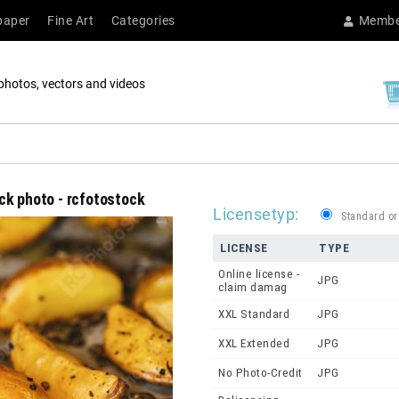
paper
Fine Art
Categories
Membe
photos, vectors and videos
ck photo - rcfotostock
Licensetyp:
Standard or
LICENSE
TYPE
Online license -
JPG
claim damag
XXL Standard
JPG
XXL Extended
JPG
No Photo-Credit
JPG