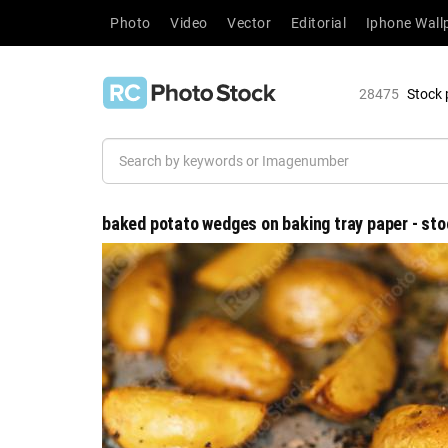
Photo
Video
Vector
Editorial
Iphone Wall
28475
Stock 
baked potato wedges on baking tray paper - sto