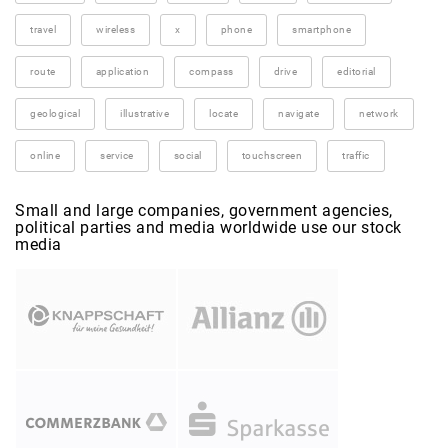
travel
wireless
x
phone
smartphone
route
application
compass
drive
editorial
geological
illustrative
locate
navigate
network
online
service
social
touchscreen
traffic
Small and large companies, government agencies,
political parties and media worldwide use our stock
media