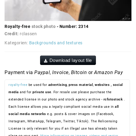
Royalty-free
stock photo
- Number: 2314
Credit:
rclassen
Kategorien:
Backgrounds and textures
Download layout file
Payment via
Paypal
,
Invoice
,
Bitcoin
or
Amazon Pay
royalty-free
be used for
advertising
,
press material
,
websites
, social
media
and for
private use
. For resale use please purchase the
extended license in our photo and stock agency archive -
rcfotostock
.
Each license allows you a
legally
compliant social media use in
all
social media networks
e.g. posts & cover images on (Facebook,
Instagram, WhatsApp, Telegram, Twitter, Tiktok). The Relicensing
License is only relevant for you if an illegal use has already taken
place on your part.
More information on images, videos and vector