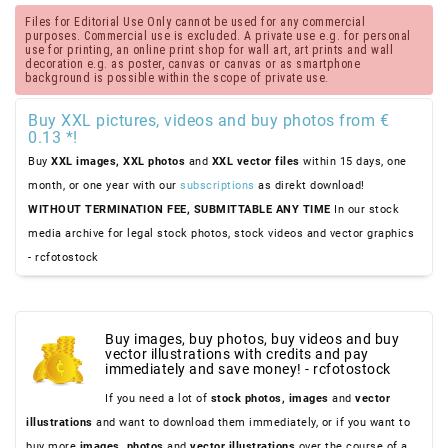
Files for Editorial Use Only cannot be used for any commercial
purposes. Commercial use is excluded. A private use e.g. for personal
use for printing, an online print shop for wall art, art prints and wall
decoration e.g. as poster, canvas or canvas or as smartphone
background is possible within the scope of private use.
Buy XXL pictures, videos and buy photos from €
0.13 *!
Buy
XXL images,
XXL photos
and
XXL vector files
within 15 days, one
month, or one year with our
subscriptions
as direkt download!
WITHOUT TERMINATION FEE, SUBMITTABLE ANY TIME
In our stock
media archive for legal stock photos, stock videos and vector graphics
- rcfotostock
Buy images, buy photos, buy videos and buy
vector illustrations with credits and pay
immediately and save money! - rcfotostock
If you need a lot of
stock photos,
images
and
vector
illustrations
and want to download them immediately, or if you want to
buy more
images,
photos
and
vector illustrations
over the course of a