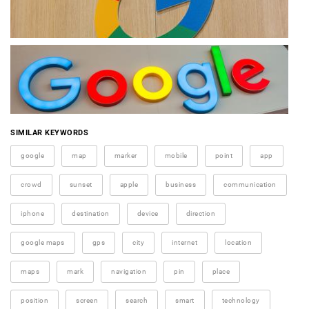
SIMILAR KEYWORDS
google
map
marker
mobile
point
app
crowd
sunset
apple
business
communication
iphone
destination
device
direction
google maps
gps
city
internet
location
maps
mark
navigation
pin
place
position
screen
search
smart
technology