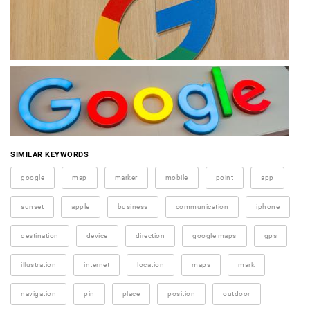
SIMILAR KEYWORDS
google
map
marker
mobile
point
app
sunset
apple
business
communication
iphone
destination
device
direction
google maps
gps
illustration
internet
location
maps
mark
navigation
pin
place
position
outdoor