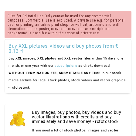
Files for Editorial Use Only cannot be used for any commercial
purposes. Commercial use is excluded. A private use e.g. for personal
use for printing, an online print shop for wall art, art prints and wall
decoration e.g. as poster, canvas or canvas or as smartphone
background is possible within the scope of private use.
Buy XXL pictures, videos and buy photos from €
0.13 *!
Buy
XXL images,
XXL photos
and
XXL vector files
within 15 days, one
month, or one year with our
subscriptions
as direkt download!
WITHOUT TERMINATION FEE, SUBMITTABLE ANY TIME
In our stock
media archive for legal stock photos, stock videos and vector graphics
- rcfotostock
Buy images, buy photos, buy videos and buy
vector illustrations with credits and pay
immediately and save money! - rcfotostock
If you need a lot of
stock photos,
images
and
vector