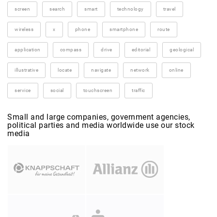
screen
search
smart
technology
travel
wireless
x
phone
smartphone
route
application
compass
drive
editorial
geological
illustrative
locate
navigate
network
online
service
social
touchscreen
traffic
Small and large companies, government agencies,
political parties and media worldwide use our stock
media