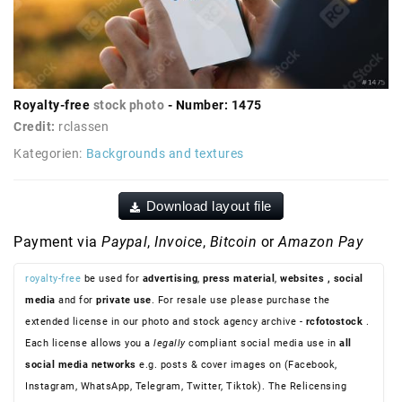
Royalty-free
stock photo
- Number: 1475
Credit:
rclassen
Kategorien:
Backgrounds and textures
Download layout file
Payment via
Paypal
,
Invoice
,
Bitcoin
or
Amazon Pay
royalty-free
be used for
advertising
,
press material
,
websites
, social
media
and for
private use
. For resale use please purchase the
extended license in our photo and stock agency archive -
rcfotostock
.
Each license allows you a
legally
compliant social media use in
all
social media networks
e.g. posts & cover images on (Facebook,
Instagram, WhatsApp, Telegram, Twitter, Tiktok). The Relicensing