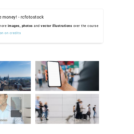
e money! - rcfotostock
 more
images,
photos
and
vector illustrations
over the course
on on credits