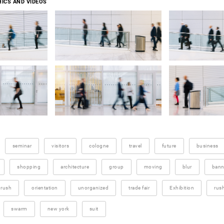
ICS AND VIDEOS
seminar
visitors
cologne
travel
future
business
shopping
architecture
group
moving
blur
bann
rush
orientation
unorganized
trade fair
Exhibition
rus
swarm
new york
suit