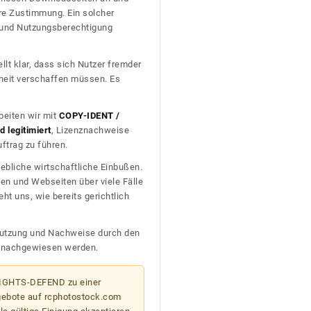
re Zustimmung. Ein solcher
t und Nutzungsberechtigung
llt klar, dass sich Nutzer fremder
heit verschaffen müssen. Es
beiten wir mit
COPY-IDENT /
 legitimiert
, Lizenznachweise
trag zu führen.
ebliche wirtschaftliche Einbußen.
en und Webseiten über viele Fälle
t uns, wie bereits gerichtlich
n Nutzung und Nachweise durch den
D nachgewiesen werden.
 RIGHTS-DEFEND zu einer
gebote auf rcphotostock.com