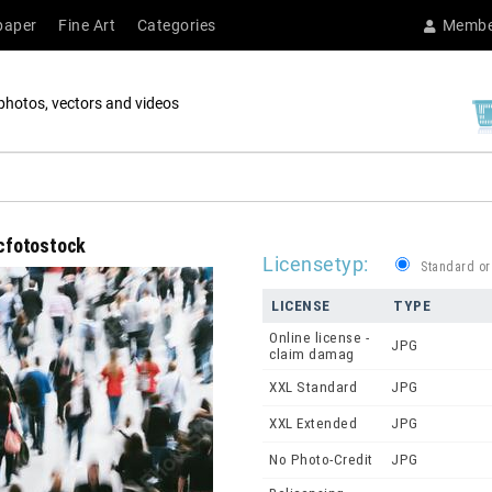
paper
Fine Art
Categories
Membe
photos, vectors and videos
rcfotostock
Licensetyp:
Standard or
LICENSE
TYPE
Online license -
JPG
claim damag
XXL Standard
JPG
XXL Extended
JPG
No Photo-Credit
JPG