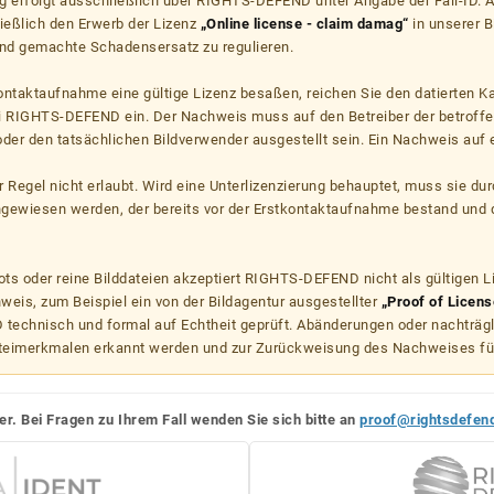
g erfolgt ausschließlich über RIGHTS-DEFEND unter Angabe der Fall-ID. Al
ießlich den Erwerb der Lizenz
„Online license - claim damag“
in unserer B
d gemachte Schadensersatz zu regulieren.
kontaktaufnahme eine gültige Lizenz besaßen, reichen Sie den datierten K
ei RIGHTS-DEFEND ein. Der Nachweis muss auf den Betreiber der betroff
er den tatsächlichen Bildverwender ausgestellt sein. Ein Nachweis auf ei
er Regel nicht erlaubt. Wird eine Unterlizenzierung behauptet, muss sie dur
hgewiesen werden, der bereits vor der Erstkontaktaufnahme bestand und 
s oder reine Bilddateien akzeptiert RIGHTS-DEFEND nicht als gültigen 
weis, zum Beispiel ein von der Bildagentur ausgestellter
„Proof of Licens
echnisch und formal auf Echtheit geprüft. Abänderungen oder nachträg
teimerkmalen erkannt werden und zur Zurückweisung des Nachweises fü
er. Bei Fragen zu Ihrem Fall wenden Sie sich bitte an
proof@rightsdefen