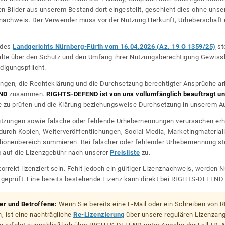
n Bilder aus unserem Bestand dort eingestellt, geschieht dies ohne unse
nznachweis. Der Verwender muss vor der Nutzung Herkunft, Urheberschaf
l des
Landgerichts Nürnberg-Fürth vom 16.04.2026 (Az. 19 O 1359/25)
ste
halte über den Schutz und den Umfang ihrer Nutzungsberechtigung Gewiss
digungspflicht.
ngen, die Rechteklärung und die Durchsetzung berechtigter Ansprüche ar
ND
zusammen.
RIGHTS-DEFEND ist von uns vollumfänglich beauftragt und
zu prüfen und die Klärung beziehungsweise Durchsetzung in unserem Auf
dnutzungen sowie falsche oder fehlende Urhebernennungen verursachen erh
urch Kopien, Weiterveröffentlichungen, Social Media, Marketingmateriali
lionenbereich summieren. Bei falscher oder fehlender Urhebernennung steh
g auf die Lizenzgebühr nach unserer
Preisliste
zu.
korrekt lizenziert sein. Fehlt jedoch ein gültiger Lizenznachweis, werde
r geprüft. Eine bereits bestehende Lizenz kann direkt bei RIGHTS-DEFEN
zer und Betroffene:
Wenn Sie bereits eine E-Mail oder ein Schreiben von
, ist eine nachträgliche
Re-Lizenzierung
über unsere regulären Lizenzan