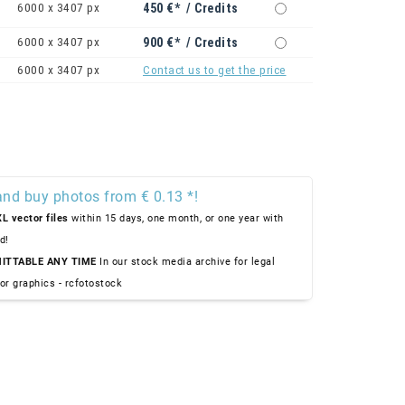
6000 x 3407 px
450 €* / Credits
6000 x 3407 px
900 €* / Credits
6000 x 3407 px
Contact us to get the price
and buy photos from € 0.13 *!
L vector files
within 15 days, one month, or one year with
d!
ITTABLE ANY TIME
In our stock media archive for legal
or graphics - rcfotostock