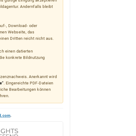
s gültige Einigung akzeptieren
ildagentur. Andernfalls bleibt
auf-, Download- oder
enen Webseite, das
nen Dritten reicht nicht aus.
ch einen datierten
die konkrete Bildnutzung
Lizenznachweis. Anerkannt wird
e“
. Eingereichte PDF-Dateien
liche Bearbeitungen können
hren.
d.com
.