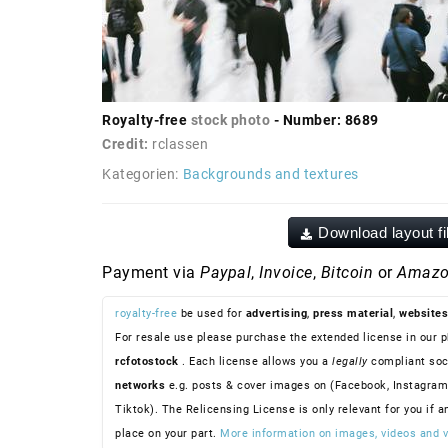
Royalty-free
stock photo
- Number: 8689
Credit:
rclassen
Kategorien:
Backgrounds and textures
Download layout fi
Payment via
Paypal
,
Invoice
,
Bitcoin
or
Amazo
royalty-free
be used for
advertising
,
press material
,
websites
For resale use please purchase the extended license in our p
rcfotostock
. Each license allows you a
legally
compliant soc
networks
e.g. posts & cover images on (Facebook, Instagram
Tiktok). The Relicensing License is only relevant for you if a
place on your part.
More information on images, videos and v