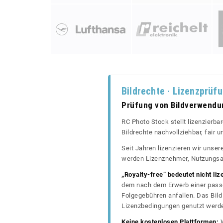
Bildrechte · Lizenzprüf
Prüfung von Bildverwend
RC Photo Stock stellt lizenzierba
Bildrechte nachvollziehbar, fair
Seit Jahren lizenzieren wir unse
werden Lizenznehmer, Nutzungsa
„Royalty-free“ bedeutet nicht liz
dem nach dem Erwerb einer passe
Folgegebühren anfallen. Das Bild 
Lizenzbedingungen genutzt werd
Keine kostenlosen Plattformen:
W