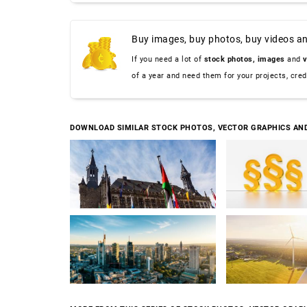
Buy images, buy photos, buy videos an
If you need a lot of
stock photos,
images
and
v
of a year and need them for your projects, cre
DOWNLOAD SIMILAR STOCK PHOTOS, VECTOR GRAPHICS AN