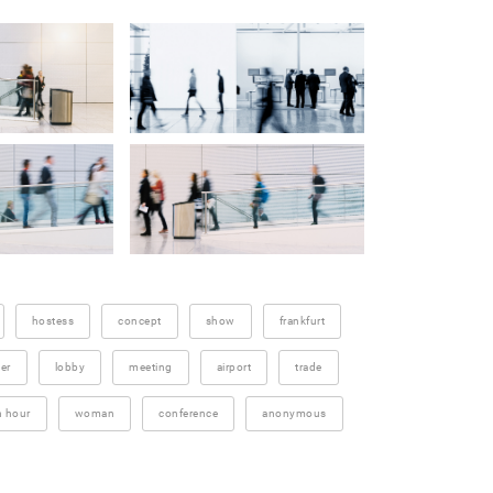
hostess
concept
show
frankfurt
er
lobby
meeting
airport
trade
h hour
woman
conference
anonymous