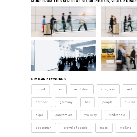
MORE FROM THIS SERIES OF STOCK PHOTOS, VECTOR GRAPH
SIMILAR KEYWORDS
crowd
fair
exhibition
congress
exit
corridor
germany
hall
people
blurred
expo
convention
walkway
tradeshow
pedestrian
crowd of people
mass
walking