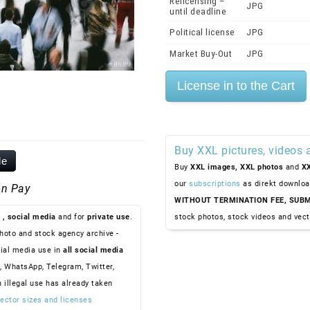
Relicensing –
JPG
until deadline
Political license
JPG
Market Buy-Out
JPG
Buy XXL pictures, videos 
le
Buy
XXL images,
XXL photos
and
XX
our
subscriptions
as direkt downloa
n Pay
WITHOUT TERMINATION FEE, SUBM
, social media
and for
private use
.
stock photos, stock videos and vect
hoto and stock agency archive -
ial media use in
all social media
, WhatsApp, Telegram, Twitter,
n illegal use has already taken
ector sizes and licenses