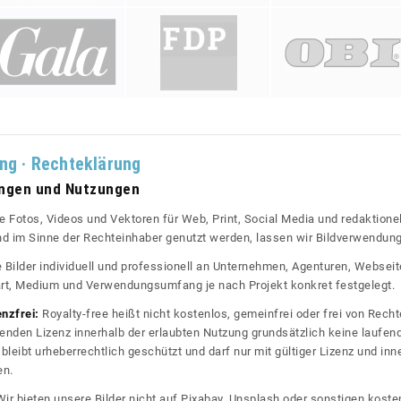
ung · Rechteklärung
ungen und Nutzungen
re Fotos, Videos und Vektoren für Web, Print, Social Media und redaktionel
 und im Sinne der Rechteinhaber genutzt werden, lassen wir Bildverwendun
re Bilder individuell und professionell an Unternehmen, Agenturen, Websei
rt, Medium und Verwendungsumfang je nach Projekt konkret festgelegt.
enzfrei:
Royalty-free heißt nicht kostenlos, gemeinfrei oder frei von Rechte
nden Lizenz innerhalb der erlaubten Nutzung grundsätzlich keine laufe
bleibt urheberrechtlich geschützt und darf nur mit gültiger Lizenz und inn
en.
ir bieten unsere Bilder nicht auf Pixabay, Unsplash oder sonstigen kos