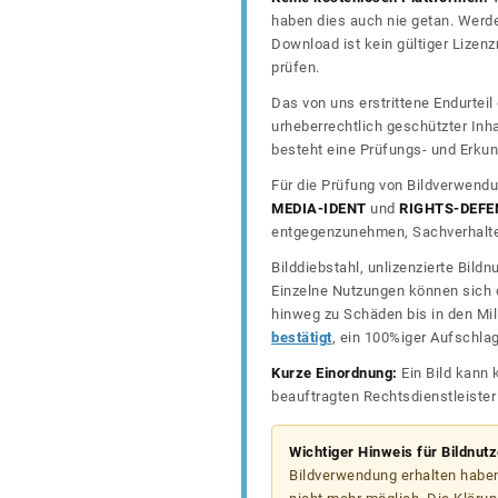
haben dies auch nie getan. Werde
Download ist kein gültiger Lize
prüfen.
Das von uns erstrittene Endurtei
urheberrechtlich geschützter In
besteht eine Prüfungs- und Erkun
Für die Prüfung von Bildverwendu
MEDIA-IDENT
und
RIGHTS-DEFE
entgegenzunehmen, Sachverhalte 
Bilddiebstahl, unlizenzierte Bil
Einzelne Nutzungen können sich d
hinweg zu Schäden bis in den Mil
bestätigt
, ein 100%iger Aufschla
Kurze Einordnung:
Ein Bild kann 
beauftragten Rechtsdienstleiste
Wichtiger Hinweis für Bildnut
Bildverwendung erhalten haben