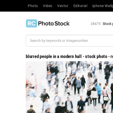
Photo
Video
Vector
Editorial
Iphone Wall
28475
Stock 
blurred people in a modern hall - stock photo - 