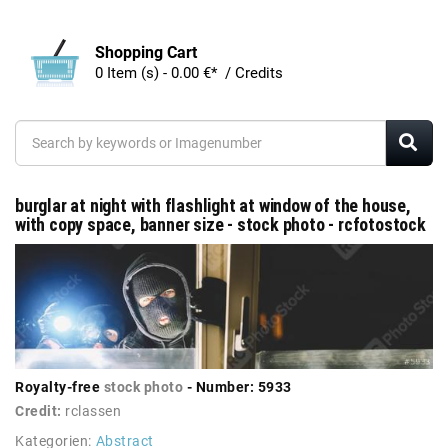
Shopping Cart
0 Item (s) - 0.00 €* / Credits
burglar at night with flashlight at window of the house,
with copy space, banner size - stock photo - rcfotostock
Royalty-free
stock photo
- Number: 5933
Credit:
rclassen
Kategorien:
Abstract