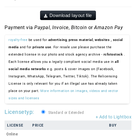
Download layout file
Payment via
Paypal
,
Invoice
,
Bitcoin
or
Amazon Pay
royalty-free
be used for
advertising
,
press material
,
websites
, social
media
and for
private use
. For resale use please purchase the
extended license in our photo and stock agency archive -
rcfotostock
.
Each license allows you a
legally
compliant social media use in
all
social media networks
e.g. posts & cover images on (Facebook,
Instagram, WhatsApp, Telegram, Twitter, Tiktok). The Relicensing
License is only relevant for you if an illegal use has already taken
place on your part.
More information on images, videos and vector
sizes and licenses
Licensetyp:
Standard or Extended
+ Add to Lightbox
LICENSE
PRICE
BUY
Online