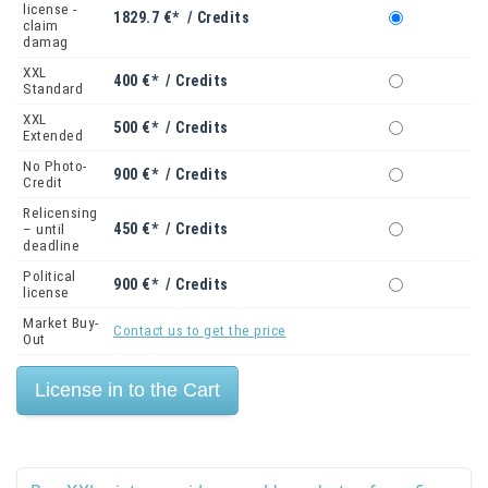
license -
1829.7 €* / Credits
claim
damag
XXL
400 €* / Credits
Standard
XXL
500 €* / Credits
Extended
No Photo-
900 €* / Credits
Credit
Relicensing
450 €* / Credits
– until
deadline
Political
900 €* / Credits
license
Market Buy-
Contact us to get the price
Out