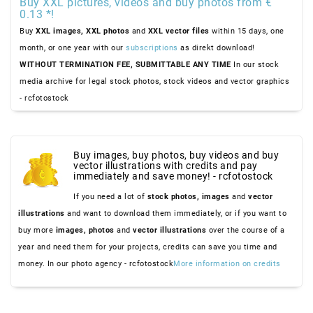
Buy XXL pictures, videos and buy photos from €
0.13 *!
Buy
XXL images,
XXL photos
and
XXL vector files
within 15 days, one
month, or one year with our
subscriptions
as direkt download!
WITHOUT TERMINATION FEE, SUBMITTABLE ANY TIME
In our stock
media archive for legal stock photos, stock videos and vector graphics
- rcfotostock
Buy images, buy photos, buy videos and buy
vector illustrations with credits and pay
immediately and save money! - rcfotostock
If you need a lot of
stock photos,
images
and
vector
illustrations
and want to download them immediately, or if you want to
buy more
images,
photos
and
vector illustrations
over the course of a
year and need them for your projects, credits can save you time and
money. In our photo agency - rcfotostock
More information on credits