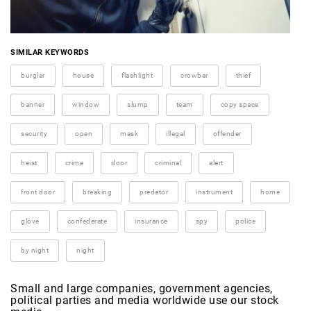
SIMILAR KEYWORDS
burglar
house
flashlight
crowbar
thief
banner
window
slump
team
copy space
security
open
mask
illegal
offender
heist
crime
door
criminal
alert
front door
breaking
predator
instrument
home
glove
confederate
insurance
spy
police
by night
night
Small and large companies, government agencies,
political parties and media worldwide use our stock