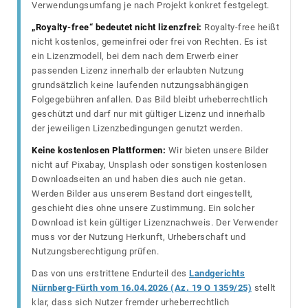
Verwendungsumfang je nach Projekt konkret festgelegt.
„Royalty-free“ bedeutet nicht lizenzfrei:
Royalty-free heißt
nicht kostenlos, gemeinfrei oder frei von Rechten. Es ist
ein Lizenzmodell, bei dem nach dem Erwerb einer
passenden Lizenz innerhalb der erlaubten Nutzung
grundsätzlich keine laufenden nutzungsabhängigen
Folgegebühren anfallen. Das Bild bleibt urheberrechtlich
geschützt und darf nur mit gültiger Lizenz und innerhalb
der jeweiligen Lizenzbedingungen genutzt werden.
Keine kostenlosen Plattformen:
Wir bieten unsere Bilder
nicht auf Pixabay, Unsplash oder sonstigen kostenlosen
Downloadseiten an und haben dies auch nie getan.
Werden Bilder aus unserem Bestand dort eingestellt,
geschieht dies ohne unsere Zustimmung. Ein solcher
Download ist kein gültiger Lizenznachweis. Der Verwender
muss vor der Nutzung Herkunft, Urheberschaft und
Nutzungsberechtigung prüfen.
Das von uns erstrittene Endurteil des
Landgerichts
Nürnberg-Fürth vom 16.04.2026 (Az. 19 O 1359/25)
stellt
klar, dass sich Nutzer fremder urheberrechtlich