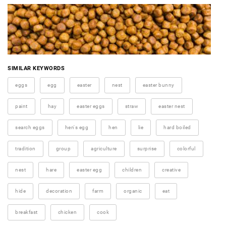
SIMILAR KEYWORDS
eggs
egg
easter
nest
easter bunny
paint
hay
easter eggs
straw
easter nest
search eggs
hen's egg
hen
lie
hard boiled
tradition
group
agriculture
surprise
colorful
nest
hare
easter egg
children
creative
hide
decoration
farm
organic
eat
breakfast
chicken
cook