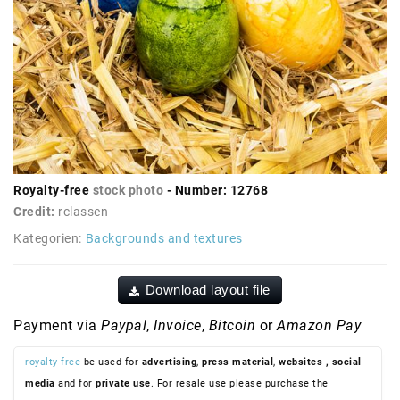
Royalty-free
stock photo
- Number: 12768
Credit:
rclassen
Kategorien:
Backgrounds and textures
Download layout file
Payment via
Paypal
,
Invoice
,
Bitcoin
or
Amazon Pay
royalty-free
be used for
advertising
,
press material
,
websites
, social
media
and for
private use
. For resale use please purchase the