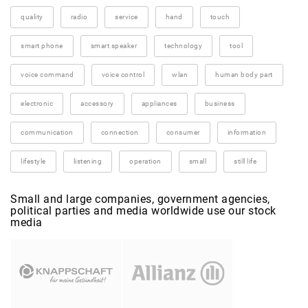
quality
radio
service
hand
touch
smart phone
smart speaker
technology
tool
voice command
voice control
wlan
human body part
electronic
accessory
appliances
business
communication
connection
consumer
information
lifestyle
listening
operation
small
still life
Small and large companies, government agencies,
political parties and media worldwide use our stock
media