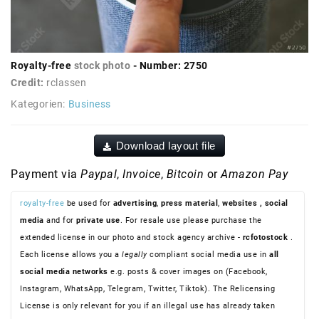
Royalty-free
stock photo
- Number: 2750
Credit:
rclassen
Kategorien:
Business
Download layout file
Payment via
Paypal
,
Invoice
,
Bitcoin
or
Amazon Pay
royalty-free
be used for
advertising
,
press material
,
websites
, social
media
and for
private use
. For resale use please purchase the
extended license in our photo and stock agency archive -
rcfotostock
.
Each license allows you a
legally
compliant social media use in
all
social media networks
e.g. posts & cover images on (Facebook,
Instagram, WhatsApp, Telegram, Twitter, Tiktok). The Relicensing
License is only relevant for you if an illegal use has already taken