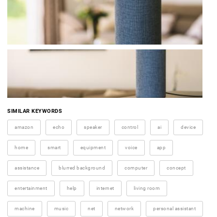
SIMILAR KEYWORDS
amazon
echo
speaker
control
ai
device
home
smart
equipment
voice
app
assistance
blurred background
computer
concept
entertainment
help
internet
living room
machine
music
net
network
personal assistant