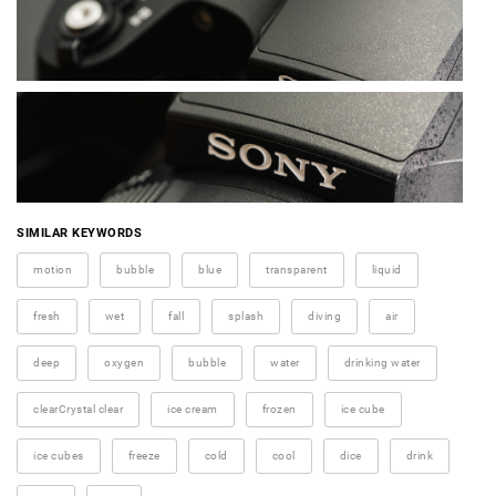
SIMILAR KEYWORDS
motion
bubble
blue
transparent
liquid
fresh
wet
fall
splash
diving
air
deep
oxygen
bubble
water
drinking water
clearCrystal clear
ice cream
frozen
ice cube
ice cubes
freeze
cold
cool
dice
drink