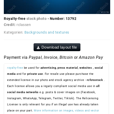
Royalty-free
stock photo
- Number: 13792
Credit:
rclassen
Kategorien:
Backgrounds and textures
Download layout file
Payment via
Paypal
,
Invoice
,
Bitcoin
or
Amazon Pay
royalty-free
be used for
advertising
,
press material
,
websites
, social
media
and for
private use
. For resale use please purchase the
extended license in our photo and stock agency archive -
rcfotostock
.
Each license allows you a
legally
compliant social media use in
all
social media networks
e.g. posts & cover images on (Facebook,
Instagram, WhatsApp, Telegram, Twitter, Tiktok). The Relicensing
License is only relevant for you if an illegal use has already taken
place on your part.
More information on images, videos and vector