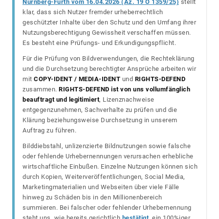
Nürnberg-Fürth vom 16.04.2026 (Az. 19 O 1359/25)
stellt
klar, dass sich Nutzer fremder urheberrechtlich
geschützter Inhalte über den Schutz und den Umfang ihrer
Nutzungsberechtigung Gewissheit verschaffen müssen.
Es besteht eine Prüfungs- und Erkundigungspflicht.
Für die Prüfung von Bildverwendungen, die Rechteklärung
und die Durchsetzung berechtigter Ansprüche arbeiten wir
mit
COPY-IDENT / MEDIA-IDENT
und
RIGHTS-DEFEND
zusammen.
RIGHTS-DEFEND ist von uns vollumfänglich
beauftragt und legitimiert
, Lizenznachweise
entgegenzunehmen, Sachverhalte zu prüfen und die
Klärung beziehungsweise Durchsetzung in unserem
Auftrag zu führen.
Bilddiebstahl, unlizenzierte Bildnutzungen sowie falsche
oder fehlende Urhebernennungen verursachen erhebliche
wirtschaftliche Einbußen. Einzelne Nutzungen können sich
durch Kopien, Weiterveröffentlichungen, Social Media,
Marketingmaterialien und Webseiten über viele Fälle
hinweg zu Schäden bis in den Millionenbereich
summieren. Bei falscher oder fehlender Urhebernennung
steht uns, wie bereits gerichtlich
bestätigt
, ein 100%iger