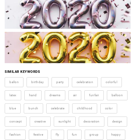
SIMILAR KEYWORDS
ballon
birthday
party
celebration
colorful
latex
hand
dreams
air
funfair
balloon
blue
bunch
celebrate
childhood
color
concept
creative
sunlight
decoration
design
fashion
festive
fly
fun
group
happy