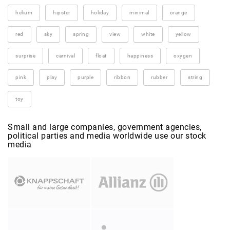
helium
hipster
holiday
minimal
orange
red
sky
spring
view
white
yellow
surprise
carnival
float
happiness
oxygen
pink
play
purple
ribbon
rubber
string
toy
Small and large companies, government agencies,
political parties and media worldwide use our stock
media