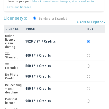
place on your part.
More information on images, videos and vector
sizes and licenses
Licensetyp:
Standard or Extended
+ Add to Lightbox
LICENSE
PRICE
BUY
Online
license -
1829.7 €* / Credits
claim
damag
XXL
400 €* / Credits
Standard
XXL
500 €* / Credits
Extended
No Photo-
900 €* / Credits
Credit
Relicensing
450 €* / Credits
– until
deadline
Political
900 €* / Credits
license