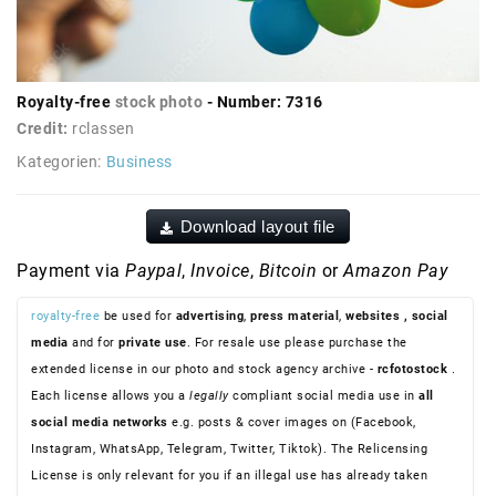
Royalty-free
stock photo
- Number: 7316
Credit:
rclassen
Kategorien:
Business
Download layout file
Payment via
Paypal
,
Invoice
,
Bitcoin
or
Amazon Pay
royalty-free
be used for
advertising
,
press material
,
websites
, social
media
and for
private use
. For resale use please purchase the
extended license in our photo and stock agency archive -
rcfotostock
.
Each license allows you a
legally
compliant social media use in
all
social media networks
e.g. posts & cover images on (Facebook,
Instagram, WhatsApp, Telegram, Twitter, Tiktok). The Relicensing
License is only relevant for you if an illegal use has already taken