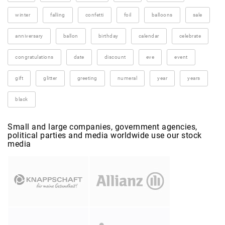
winter
falling
confetti
foil
balloons
sale
anniversary
ballon
birthday
calendar
celebrate
congratulations
date
discount
eve
event
gift
glitter
greeting
numeral
year
years
black
Small and large companies, government agencies,
political parties and media worldwide use our stock
media