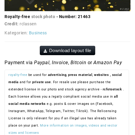
Royalty-free
stock photo
- Number: 21463
Credit:
rclassen
Kategorien:
Business
Download layout file
Payment via
Paypal
,
Invoice
,
Bitcoin
or
Amazon Pay
royalty-free
be used for
advertising
,
press material
,
websites
, social
media
and for
private use
. For resale use please purchase the
extended license in our photo and stock agency archive -
rcfotostock
.
Each license allows you a
legally
compliant social media use in
all
social media networks
e.g. posts & cover images on (Facebook,
Instagram, WhatsApp, Telegram, Twitter, Tiktok). The Relicensing
License is only relevant for you if an illegal use has already taken
place on your part.
More information on images, videos and vector
sizes and licenses