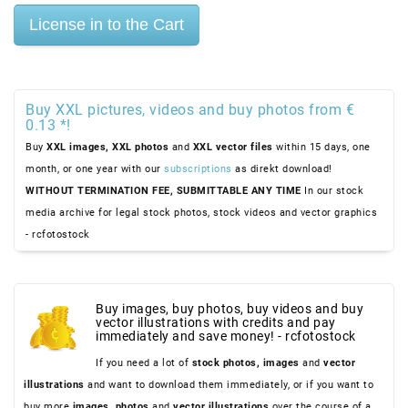
Buy XXL pictures, videos and buy photos from €
0.13 *!
Buy
XXL images,
XXL photos
and
XXL vector files
within 15 days, one
month, or one year with our
subscriptions
as direkt download!
WITHOUT TERMINATION FEE, SUBMITTABLE ANY TIME
In our stock
media archive for legal stock photos, stock videos and vector graphics
- rcfotostock
Buy images, buy photos, buy videos and buy
vector illustrations with credits and pay
immediately and save money! - rcfotostock
If you need a lot of
stock photos,
images
and
vector
illustrations
and want to download them immediately, or if you want to
buy more
images,
photos
and
vector illustrations
over the course of a