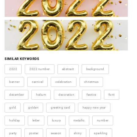
SIMILAR KEYWORDS
2022
2022 number
abstract
background
banner
carnival
celebration
christmas
december
helium
decoration
festive
font
gold
golden
greeting card
happy new year
holiday
letter
luxury
metallic
number
party
poster
season
shiny
sparkling