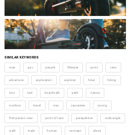
SIMILAR KEYWORDS
man
pov
people
lifestyle
point
view
adventure
exploration
explorer
hiker
hiking
tour
trail
boardwalk
path
nature
outdoor
travel
way
caucasian
young
first person view
point of view
perspektive
wide angle
walk
male
human
concept
alone