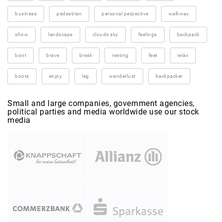
business
pedestrian
personal perpective
walkway
show
landscape
clouds sky
feelings
backpack
boot
brave
break
resting
feet
relax
boots
enjoy
leg
wanderlust
backpacker
Small and large companies, government agencies,
political parties and media worldwide use our stock
media