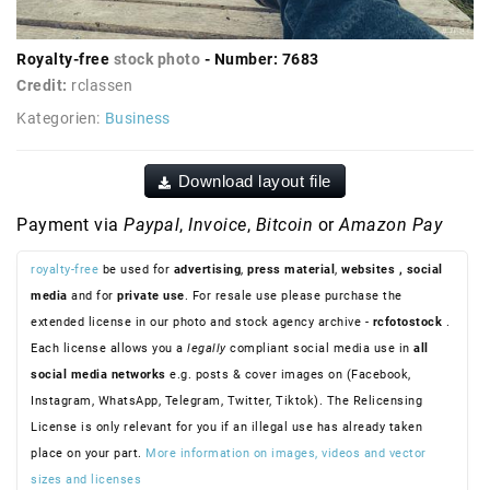
Royalty-free
stock photo
- Number: 7683
Credit:
rclassen
Kategorien:
Business
Download layout file
Payment via
Paypal
,
Invoice
,
Bitcoin
or
Amazon Pay
royalty-free
be used for
advertising
,
press material
,
websites
, social
media
and for
private use
. For resale use please purchase the
extended license in our photo and stock agency archive -
rcfotostock
.
Each license allows you a
legally
compliant social media use in
all
social media networks
e.g. posts & cover images on (Facebook,
Instagram, WhatsApp, Telegram, Twitter, Tiktok). The Relicensing
License is only relevant for you if an illegal use has already taken
place on your part.
More information on images, videos and vector
sizes and licenses