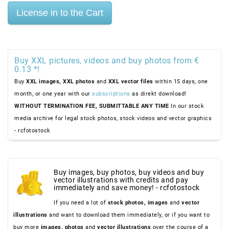
Buy XXL pictures, videos and buy photos from €
0.13 *!
Buy
XXL images,
XXL photos
and
XXL vector files
within 15 days, one
month, or one year with our
subscriptions
as direkt download!
WITHOUT TERMINATION FEE, SUBMITTABLE ANY TIME
In our stock
media archive for legal stock photos, stock videos and vector graphics
- rcfotostock
Buy images, buy photos, buy videos and buy
vector illustrations with credits and pay
immediately and save money! - rcfotostock
If you need a lot of
stock photos,
images
and
vector
illustrations
and want to download them immediately, or if you want to
buy more
images,
photos
and
vector illustrations
over the course of a