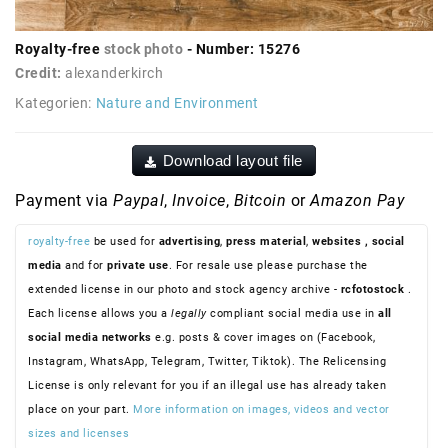
Royalty-free
stock photo
- Number: 15276
Credit:
alexanderkirch
Kategorien:
Nature and Environment
Download layout file
Payment via
Paypal
,
Invoice
,
Bitcoin
or
Amazon Pay
royalty-free
be used for
advertising
,
press material
,
websites
, social
media
and for
private use
. For resale use please purchase the
extended license in our photo and stock agency archive -
rcfotostock
.
Each license allows you a
legally
compliant social media use in
all
social media networks
e.g. posts & cover images on (Facebook,
Instagram, WhatsApp, Telegram, Twitter, Tiktok). The Relicensing
License is only relevant for you if an illegal use has already taken
place on your part.
More information on images, videos and vector
sizes and licenses