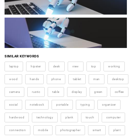
SIMILAR KEYWORDS
laptop
hipster
desk
view
top
working
wood
hands
phone
tablet
man
desktop
camera
rustic
table
display
green
coffee
social
notebook
portable
typing
organizer
hardwood
technology
plank
touch
computer
connection
mobile
photographer
smart
plant