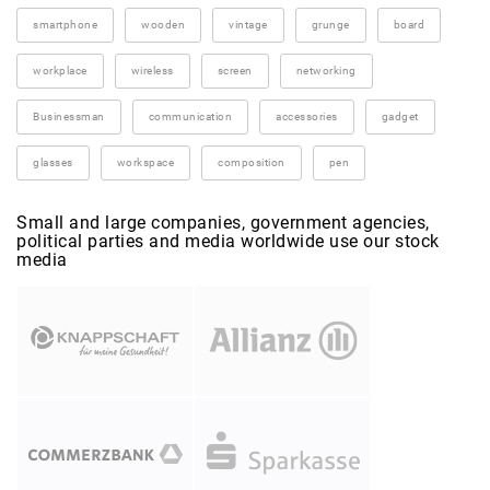
smartphone
wooden
vintage
grunge
board
workplace
wireless
screen
networking
Businessman
communication
accessories
gadget
glasses
workspace
composition
pen
Small and large companies, government agencies,
political parties and media worldwide use our stock
media