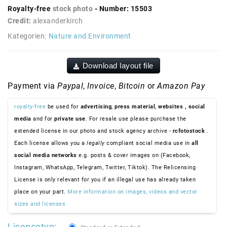
Royalty-free
stock photo
- Number: 15503
Credit:
alexanderkirch
Kategorien:
Nature and Environment
Download layout file
Payment via
Paypal
,
Invoice
,
Bitcoin
or
Amazon Pay
royalty-free
be used for
advertising
,
press material
,
websites
, social
media
and for
private use
. For resale use please purchase the
extended license in our photo and stock agency archive -
rcfotostock
.
Each license allows you a
legally
compliant social media use in
all
social media networks
e.g. posts & cover images on (Facebook,
Instagram, WhatsApp, Telegram, Twitter, Tiktok). The Relicensing
License is only relevant for you if an illegal use has already taken
place on your part.
More information on images, videos and vector
sizes and licenses
Licensetyp: