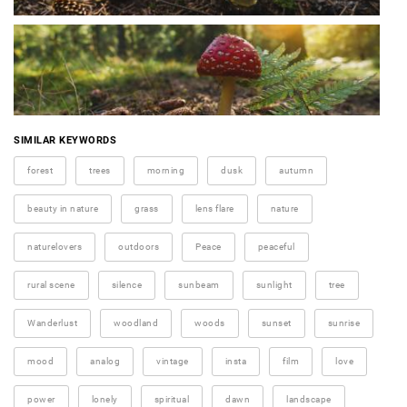
SIMILAR KEYWORDS
forest
trees
morning
dusk
autumn
beauty in nature
grass
lens flare
nature
naturelovers
outdoors
Peace
peaceful
rural scene
silence
sunbeam
sunlight
tree
Wanderlust
woodland
woods
sunset
sunrise
mood
analog
vintage
insta
film
love
power
lonely
spiritual
dawn
landscape