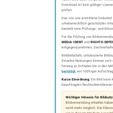
Download ist kein gültiger Lize
prüfen.
Das von uns erstrittene Endurtei
urheberrechtlich geschützter In
besteht eine Prüfungs- und Erkun
Für die Prüfung von Bildverwendu
MEDIA-IDENT
und
RIGHTS-DEFE
entgegenzunehmen, Sachverhalte 
Bilddiebstahl, unlizenzierte Bil
Einzelne Nutzungen können sich d
hinweg zu Schäden bis in den Mil
bestätigt
, ein 100%iger Aufschla
Kurze Einordnung:
Ein Bild kann 
beauftragten Rechtsdienstleiste
Wichtiger Hinweis für Bildnut
Bildverwendung erhalten haben
nicht mehr möglich. Die Klärun