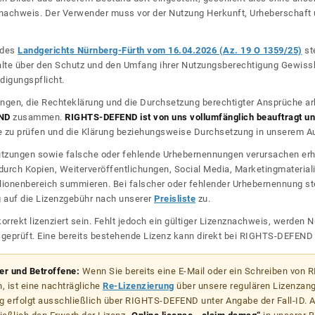
nznachweis. Der Verwender muss vor der Nutzung Herkunft, Urheberschaf
l des
Landgerichts Nürnberg-Fürth vom 16.04.2026 (Az. 19 O 1359/25)
ste
halte über den Schutz und den Umfang ihrer Nutzungsberechtigung Gewiss
digungspflicht.
ngen, die Rechteklärung und die Durchsetzung berechtigter Ansprüche ar
ND
zusammen.
RIGHTS-DEFEND ist von uns vollumfänglich beauftragt und
zu prüfen und die Klärung beziehungsweise Durchsetzung in unserem Auf
dnutzungen sowie falsche oder fehlende Urhebernennungen verursachen erh
urch Kopien, Weiterveröffentlichungen, Social Media, Marketingmateriali
lionenbereich summieren. Bei falscher oder fehlender Urhebernennung steh
g auf die Lizenzgebühr nach unserer
Preisliste
zu.
korrekt lizenziert sein. Fehlt jedoch ein gültiger Lizenznachweis, werde
r geprüft. Eine bereits bestehende Lizenz kann direkt bei RIGHTS-DEFEN
zer und Betroffene:
Wenn Sie bereits eine E-Mail oder ein Schreiben von
, ist eine nachträgliche
Re-Lizenzierung
über unsere regulären Lizenzan
g erfolgt ausschließlich über RIGHTS-DEFEND unter Angabe der Fall-ID. Al