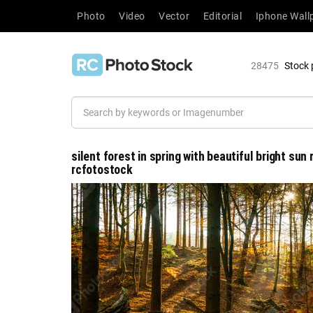
Photo
Video
Vector
Editorial
Iphone Wall
28475
Stock 
silent forest in spring with beautiful bright sun 
rcfotostock