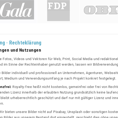
ung · Rechteklärung
ungen und Nutzungen
re Fotos, Videos und Vektoren für Web, Print, Social Media und redaktionel
 und im Sinne der Rechteinhaber genutzt werden, lassen wir Bildverwendun
re Bilder individuell und professionell an Unternehmen, Agenturen, Websei
rt, Medium und Verwendungsumfang je nach Projekt konkret festgelegt.
enzfrei:
Royalty-free heißt nicht kostenlos, gemeinfrei oder frei von Rechte
nden Lizenz innerhalb der erlaubten Nutzung grundsätzlich keine laufe
bleibt urheberrechtlich geschützt und darf nur mit gültiger Lizenz und inn
en.
ir bieten unsere Bilder nicht auf Pixabay, Unsplash oder sonstigen kos
n Bilder aus unserem Bestand dort eingestellt, geschieht dies ohne unse