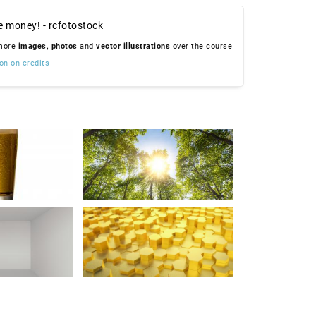
e money! - rcfotostock
 more
images,
photos
and
vector illustrations
over the course
on on credits