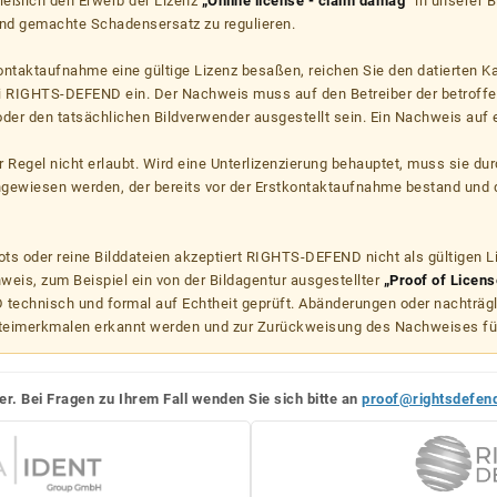
ießlich den Erwerb der Lizenz
„Online license - claim damag“
in unserer B
d gemachte Schadensersatz zu regulieren.
kontaktaufnahme eine gültige Lizenz besaßen, reichen Sie den datierten K
ei RIGHTS-DEFEND ein. Der Nachweis muss auf den Betreiber der betroff
er den tatsächlichen Bildverwender ausgestellt sein. Ein Nachweis auf ei
er Regel nicht erlaubt. Wird eine Unterlizenzierung behauptet, muss sie dur
hgewiesen werden, der bereits vor der Erstkontaktaufnahme bestand und 
s oder reine Bilddateien akzeptiert RIGHTS-DEFEND nicht als gültigen 
weis, zum Beispiel ein von der Bildagentur ausgestellter
„Proof of Licens
echnisch und formal auf Echtheit geprüft. Abänderungen oder nachträg
teimerkmalen erkannt werden und zur Zurückweisung des Nachweises fü
er. Bei Fragen zu Ihrem Fall wenden Sie sich bitte an
proof@rightsdefen