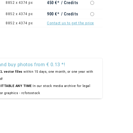
8852 x 4374 px
450 €* / Credits
8852 x 4374 px
900 €* / Credits
8852 x 4374 px
Contact us to get the price
and buy photos from € 0.13 *!
L vector files
within 15 days, one month, or one year with
d!
ITTABLE ANY TIME
In our stock media archive for legal
or graphics - rcfotostock