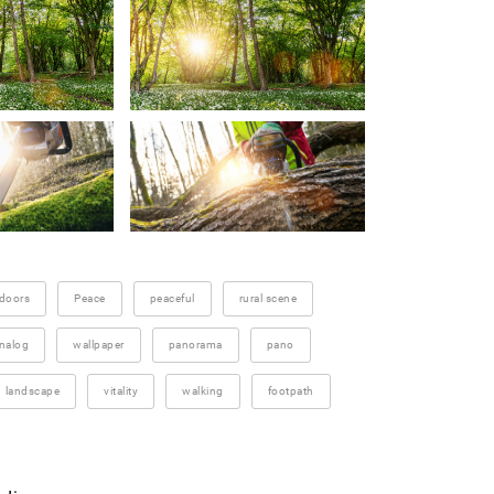
doors
Peace
peaceful
rural scene
nalog
wallpaper
panorama
pano
landscape
vitality
walking
footpath