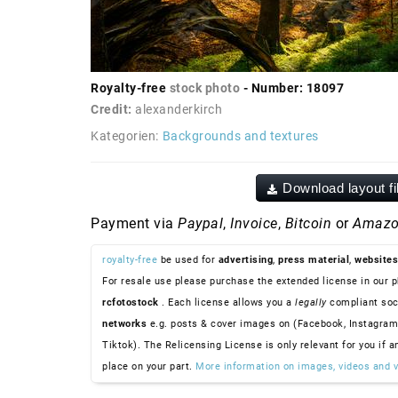
Royalty-free
stock photo
- Number: 18097
Credit:
alexanderkirch
Kategorien:
Backgrounds and textures
Download layout fi
Payment via
Paypal
,
Invoice
,
Bitcoin
or
Amazo
royalty-free
be used for
advertising
,
press material
,
websites
For resale use please purchase the extended license in our p
rcfotostock
. Each license allows you a
legally
compliant soc
networks
e.g. posts & cover images on (Facebook, Instagram
Tiktok). The Relicensing License is only relevant for you if a
place on your part.
More information on images, videos and v