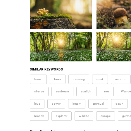
SIMILAR KEYWORDS
forest
trees
morning
dusk
autumn
silence
sunbeam
sunlight
tree
Wander
love
power
lonely
spiritual
dawn
branch
explorer
wildlife
europe
germ