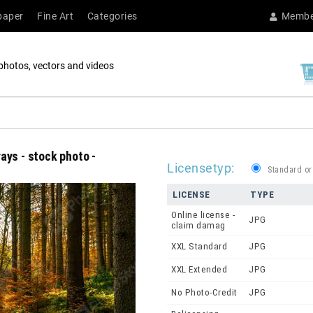
paper
Fine Art
Categories
Membe
photos, vectors and videos
rays - stock photo -
Licensetyp:
Standard or
LICENSE
TYPE
Online license -
JPG
claim damag
XXL Standard
JPG
XXL Extended
JPG
No Photo-Credit
JPG