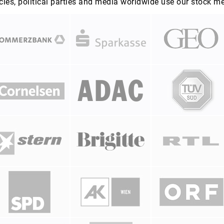
es, political parties and media worldwide use our stock m