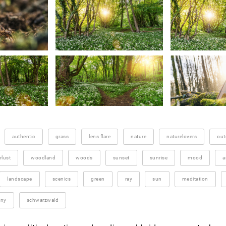
authentic
grass
lens flare
nature
naturelovers
out
lust
woodland
woods
sunset
sunrise
mood
a
landscape
scenics
green
ray
sun
meditation
any
schwarzwald