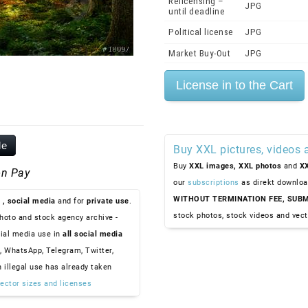
Relicensing –
JPG
until deadline
Political license
JPG
Market Buy-Out
JPG
le
Buy XXL pictures, videos 
Buy
XXL images,
XXL photos
and
XX
n Pay
our
subscriptions
as direkt downloa
WITHOUT TERMINATION FEE, SUBM
, social media
and for
private use
.
stock photos, stock videos and vect
hoto and stock agency archive -
ial media use in
all social media
, WhatsApp, Telegram, Twitter,
n illegal use has already taken
ector sizes and licenses