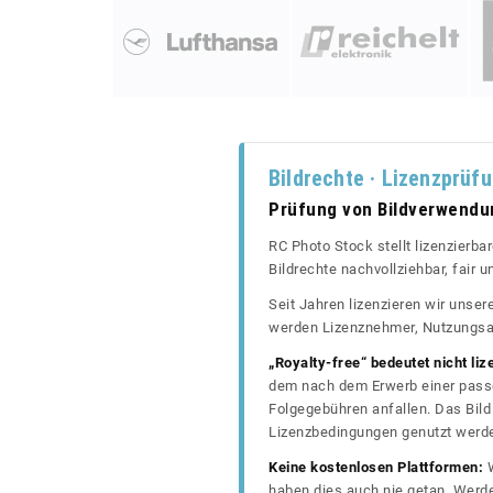
Bildrechte · Lizenzprüf
Prüfung von Bildverwend
RC Photo Stock stellt lizenzierba
Bildrechte nachvollziehbar, fair
Seit Jahren lizenzieren wir unse
werden Lizenznehmer, Nutzungsa
„Royalty-free“ bedeutet nicht liz
dem nach dem Erwerb einer passe
Folgegebühren anfallen. Das Bild 
Lizenzbedingungen genutzt werd
Keine kostenlosen Plattformen:
W
haben dies auch nie getan. Werde