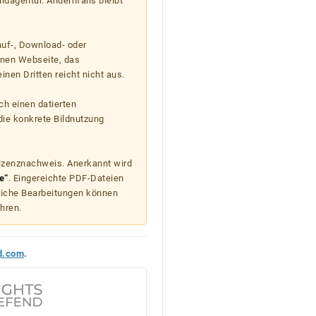
ildagentur. Andernfalls bleibt
auf-, Download- oder
enen Webseite, das
nen Dritten reicht nicht aus.
ch einen datierten
die konkrete Bildnutzung
Lizenznachweis. Anerkannt wird
e“
. Eingereichte PDF-Dateien
liche Bearbeitungen können
hren.
d.com
.