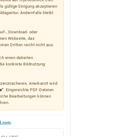
s gültige Einigung akzeptieren
ildagentur. Andernfalls bleibt
auf-, Download- oder
enen Webseite, das
nen Dritten reicht nicht aus.
ch einen datierten
die konkrete Bildnutzung
Lizenznachweis. Anerkannt wird
e“
. Eingereichte PDF-Dateien
liche Bearbeitungen können
hren.
d.com
.