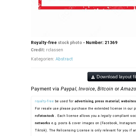
Royalty-free
stock photo
- Number: 21369
Credit:
rclassen
Kategorien:
Abstract
Download layout fi
Payment via
Paypal
,
Invoice
,
Bitcoin
or
Amazo
royalty-free
be used for
advertising
,
press material
,
websites
For resale use please purchase the extended license in our p
rcfotostock
. Each license allows you a
legally
compliant soc
networks
e.g. posts & cover images on (Facebook, Instagram
Tiktok). The Relicensing License is only relevant for you if a