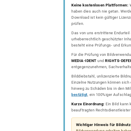
Keine kostenlosen Plattformen:
W
haben dies auch nie getan. Werde
Download ist kein gültiger Lize
prüfen.
Das von uns erstrittene Endurtei
urheberrechtlich geschützter In
besteht eine Prüfungs- und Erkun
Für die Prüfung von Bildverwendu
MEDIA-IDENT
und
RIGHTS-DEFE
entgegenzunehmen, Sachverhalte 
Bilddiebstahl, unlizenzierte Bil
Einzelne Nutzungen können sich d
hinweg zu Schäden bis in den Mil
bestätigt
, ein 100%iger Aufschla
Kurze Einordnung:
Ein Bild kann 
beauftragten Rechtsdienstleiste
Wichtiger Hinweis für Bildnut
Bildverwendung erhalten haben