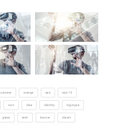
usiness
orange
eps
eps 10
icon
idea
identity
logotype
glass
tech
banner
clipart