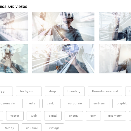
ICS AND VIDEOS
olygon
background
drop
branding
three-dimensional
b
geometric
media
design
corporate
emblem
graphic
vector
web
digital
energy
gem
geometry
trendy
unusual
vintage