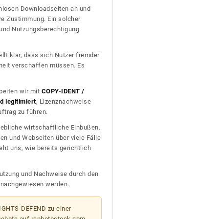
tenlosen Downloadseiten an und
re Zustimmung. Ein solcher
t und Nutzungsberechtigung
llt klar, dass sich Nutzer fremder
heit verschaffen müssen. Es
beiten wir mit
COPY-IDENT /
 legitimiert
, Lizenznachweise
trag zu führen.
ebliche wirtschaftliche Einbußen.
en und Webseiten über viele Fälle
t uns, wie bereits gerichtlich
n Nutzung und Nachweise durch den
D nachgewiesen werden.
 RIGHTS-DEFEND zu einer
gebote auf rcphotostock.com