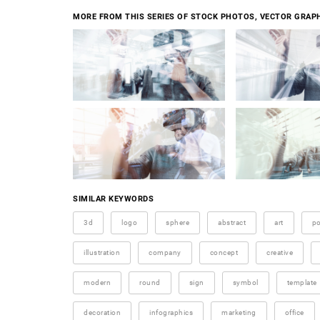
MORE FROM THIS SERIES OF STOCK PHOTOS, VECTOR GRAPH
SIMILAR KEYWORDS
3d
logo
sphere
abstract
art
p
illustration
company
concept
creative
modern
round
sign
symbol
template
decoration
infographics
marketing
office