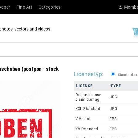
paper
Fine Art
Categories
Membe
photos, vectors and videos
erschoben (postpon - stock
Licensetyp:
Standard or
LICENSE
TYPE
Online license -
JPG
claim damag
XXL Standard
JPG
V Vector
EPS
XV Extended
EPS