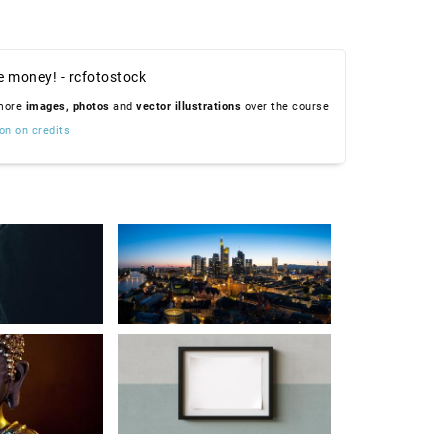
e money! - rcfotostock
 more
images,
photos
and
vector illustrations
over the course
on on credits