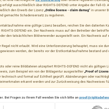
g erfolgt ausschließlich über RIGHTS-DEFEND unter Angabe der Fall-ID. Al
ießlich den Erwerb der Lizenz
„Online license - claim damag“
in unserer B
d gemachte Schadensersatz zu regulieren.
kontaktaufnahme eine gültige Lizenz besaßen, reichen Sie den datierten K
ei RIGHTS-DEFEND ein. Der Nachweis muss auf den Betreiber der betroff
er den tatsächlichen Bildverwender ausgestellt sein. Ein Nachweis auf ei
er Regel nicht erlaubt. Wird eine Unterlizenzierung behauptet, muss sie dur
hgewiesen werden, der bereits vor der Erstkontaktaufnahme bestand und 
s oder reine Bilddateien akzeptiert RIGHTS-DEFEND nicht als gültigen 
weis, zum Beispiel ein von der Bildagentur ausgestellter
„Proof of Licens
echnisch und formal auf Echtheit geprüft. Abänderungen oder nachträg
teimerkmalen erkannt werden und zur Zurückweisung des Nachweises fü
er. Bei Fragen zu Ihrem Fall wenden Sie sich bitte an
proof@rightsdefen