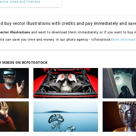
ector sizes and licenses
d buy vector illustrations with credits and pay immediately and sav
ector illustrations
and want to download them immediately, or if you want to buy
dits can save you time and money. In our photo agency - rcfotostock
More informati
D VIDEOS ON RCFOTOSTOCK