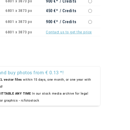
6801 x 3873 px
900 €* / Credits
6801 x 3873 px
450 €* / Credits
6801 x 3873 px
900 €* / Credits
6801 x 3873 px
Contact us to get the price
and buy photos from € 0.13 *!
L vector files
within 15 days, one month, or one year with
d!
ITTABLE ANY TIME
In our stock media archive for legal
or graphics - rcfotostock