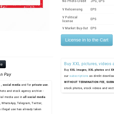
No Photo-Credit
JPG, EPS
V Relicensing
EPS
V Political
EPS
license
V Market Buy-Out
EPS
Buy XXL pictures, videos 
le
Buy
XXL images,
XXL photos
and
XX
n Pay
our
subscriptions
as direkt downloa
WITHOUT TERMINATION FEE, SUBM
, social media
and for
private use
.
stock photos, stock videos and vect
hoto and stock agency archive -
ial media use in
all social media
, WhatsApp, Telegram, Twitter,
n illegal use has already taken