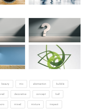
beauty
mix
abstraction
bubble
ored
decorative
concept
ball
cro
mixed
mixture
inspect