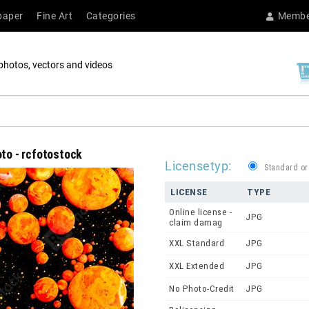
paper
Fine Art
Categories
Membe
photos, vectors and videos
oto - rcfotostock
Licensetyp:
Standard or
LICENSE
TYPE
Online license -
JPG
claim damag
XXL Standard
JPG
XXL Extended
JPG
No Photo-Credit
JPG