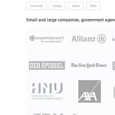
structures
orange
yellow
black
Small and large companies, government agenci