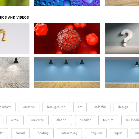
ICS AND VIDEOS
rainbow
creative
background
art
colorful
design
circle
universe
alcohol
circular
texture
multicol
let
round
floating
interesting
irregular
liquid
ma