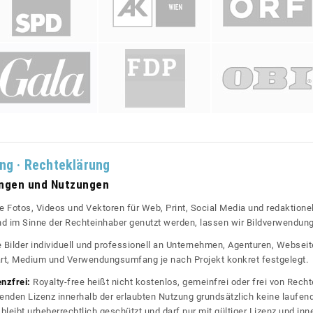
ung · Rechteklärung
ungen und Nutzungen
re Fotos, Videos und Vektoren für Web, Print, Social Media und redaktionel
 und im Sinne der Rechteinhaber genutzt werden, lassen wir Bildverwendun
re Bilder individuell und professionell an Unternehmen, Agenturen, Websei
rt, Medium und Verwendungsumfang je nach Projekt konkret festgelegt.
enzfrei:
Royalty-free heißt nicht kostenlos, gemeinfrei oder frei von Rechte
nden Lizenz innerhalb der erlaubten Nutzung grundsätzlich keine laufe
bleibt urheberrechtlich geschützt und darf nur mit gültiger Lizenz und inn