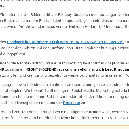
en.
ir bieten unsere Bilder nicht auf Pixabay, Unsplash oder sonstigen kos
n Bilder aus unserem Bestand dort eingestellt, geschieht dies ohne unse
nznachweis. Der Verwender muss vor der Nutzung Herkunft, Urheberschaf
l des
Landgerichts Nürnberg-Fürth vom 16.04.2026 (Az. 19 O 1359/25)
ste
halte über den Schutz und den Umfang ihrer Nutzungsberechtigung Gewiss
digungspflicht.
ngen, die Rechteklärung und die Durchsetzung berechtigter Ansprüche ar
ND
zusammen.
RIGHTS-DEFEND ist von uns vollumfänglich beauftragt und
zu prüfen und die Klärung beziehungsweise Durchsetzung in unserem Auf
dnutzungen sowie falsche oder fehlende Urhebernennungen verursachen erh
urch Kopien, Weiterveröffentlichungen, Social Media, Marketingmateriali
lionenbereich summieren. Bei falscher oder fehlender Urhebernennung steh
g auf die Lizenzgebühr nach unserer
Preisliste
zu.
korrekt lizenziert sein. Fehlt jedoch ein gültiger Lizenznachweis, werde
r geprüft. Eine bereits bestehende Lizenz kann direkt bei RIGHTS-DEFEN