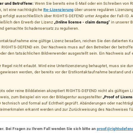
zer und Betroffene:
Wenn Sie bereits eine E-Mail oder ein Schreiben von
, ist eine nachträgliche
Re-Lizenzierung
über unsere regulären Lizenzan
g erfolgt ausschließlich über RIGHTS-DEFEND unter Angabe der Fall-ID. Al
ießlich den Erwerb der Lizenz
„Online license - claim damag“
in unserer B
d gemachte Schadensersatz zu regulieren.
kontaktaufnahme eine gültige Lizenz besaßen, reichen Sie den datierten K
ei RIGHTS-DEFEND ein. Der Nachweis muss auf den Betreiber der betroff
er den tatsächlichen Bildverwender ausgestellt sein. Ein Nachweis auf ei
er Regel nicht erlaubt. Wird eine Unterlizenzierung behauptet, muss sie dur
hgewiesen werden, der bereits vor der Erstkontaktaufnahme bestand und 
s oder reine Bilddateien akzeptiert RIGHTS-DEFEND nicht als gültigen 
weis, zum Beispiel ein von der Bildagentur ausgestellter
„Proof of Licens
echnisch und formal auf Echtheit geprüft. Abänderungen oder nachträg
teimerkmalen erkannt werden und zur Zurückweisung des Nachweises fü
er. Bei Fragen zu Ihrem Fall wenden Sie sich bitte an
proof@rightsdefen