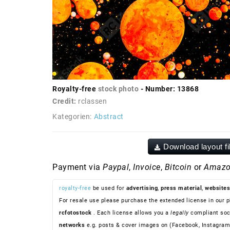
Royalty-free
stock photo
- Number: 13868
Credit:
rclassen
Kategorien:
Abstract
Download layout fi
Payment via
Paypal
,
Invoice
,
Bitcoin
or
Amazo
royalty-free
be used for
advertising
,
press material
,
websites
For resale use please purchase the extended license in our p
rcfotostock
. Each license allows you a
legally
compliant soc
networks
e.g. posts & cover images on (Facebook, Instagram