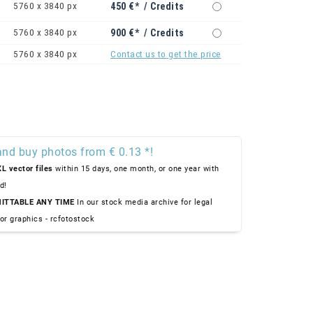
5760 x 3840 px
450 €* / Credits
5760 x 3840 px
900 €* / Credits
5760 x 3840 px
Contact us to get the price
and buy photos from € 0.13 *!
L vector files
within 15 days, one month, or one year with
d!
ITTABLE ANY TIME
In our stock media archive for legal
or graphics - rcfotostock