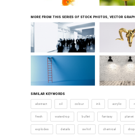
MORE FROM THIS SERIES OF STOCK PHOTOS, VECTOR GRAPH
SIMILAR KEYWORDS
abstract
oil
colour
ink
acrylic
fresh
waterdrop
bullet
fantasy
planet
explodes
details
swhirl
chemical
drop