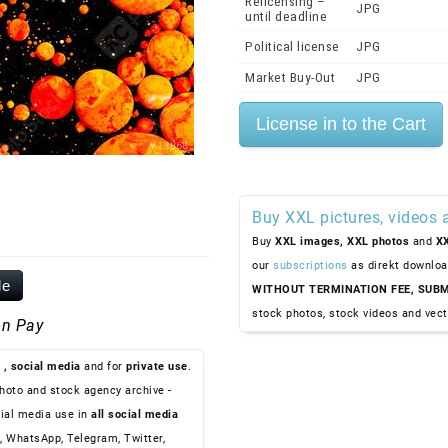
Relicensing –
JPG
until deadline
Political license
JPG
Market Buy-Out
JPG
Buy XXL pictures, videos 
Buy
XXL images,
XXL photos
and
XX
our
subscriptions
as direkt downloa
le
WITHOUT TERMINATION FEE, SUBM
stock photos, stock videos and vect
n Pay
, social media
and for
private use
.
hoto and stock agency archive -
ial media use in
all social media
, WhatsApp, Telegram, Twitter,