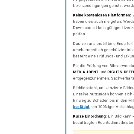
Lizenzbedingungen genutzt werd
Keine kostenlosen Plattformen:
W
haben dies auch nie getan. Werde
Download ist kein gültiger Lize
prüfen.
Das von uns erstrittene Endurtei
urheberrechtlich geschützter In
besteht eine Prüfungs- und Erkun
Für die Prüfung von Bildverwendu
MEDIA-IDENT
und
RIGHTS-DEFE
entgegenzunehmen, Sachverhalte 
Bilddiebstahl, unlizenzierte Bil
Einzelne Nutzungen können sich d
hinweg zu Schäden bis in den Mil
bestätigt
, ein 100%iger Aufschla
Kurze Einordnung:
Ein Bild kann 
beauftragten Rechtsdienstleiste