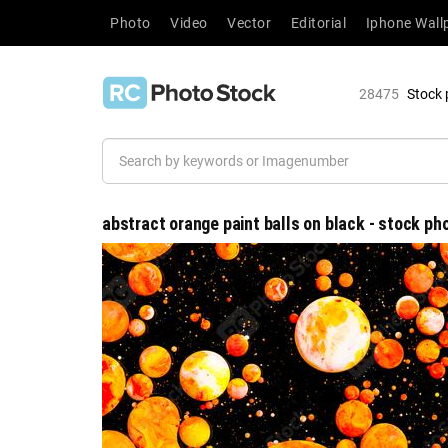
Photo
Video
Vector
Editorial
Iphone Wall
28475
Stock 
abstract orange paint balls on black - stock ph