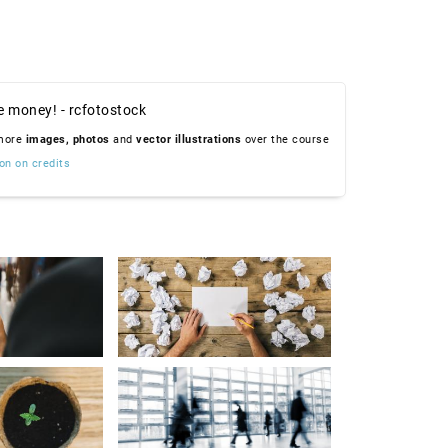
e money! - rcfotostock
 more
images,
photos
and
vector illustrations
over the course
on on credits