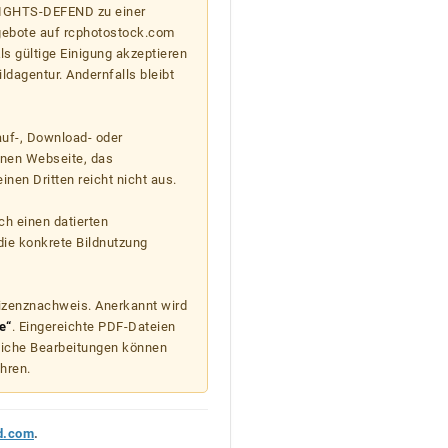
 RIGHTS-DEFEND zu einer
gebote auf rcphotostock.com
s gültige Einigung akzeptieren
ildagentur. Andernfalls bleibt
auf-, Download- oder
enen Webseite, das
nen Dritten reicht nicht aus.
ch einen datierten
die konkrete Bildnutzung
Lizenznachweis. Anerkannt wird
e“
. Eingereichte PDF-Dateien
liche Bearbeitungen können
hren.
d.com
.