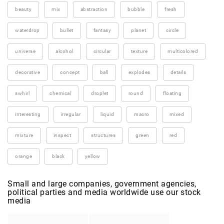
beauty
mix
abstraction
bubble
fresh
waterdrop
bullet
fantasy
planet
circle
universe
alcohol
circular
texture
multicolored
decorative
concept
ball
explodes
details
swhirl
chemical
droplet
round
floating
interesting
irregular
liquid
macro
mixed
mixture
inspect
structures
green
red
orange
black
yellow
Small and large companies, government agencies,
political parties and media worldwide use our stock
media