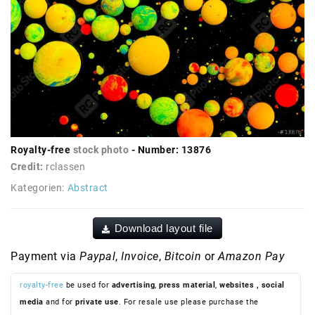
Royalty-free
stock photo
- Number: 13876
Credit:
rclassen
Kategorien:
Abstract
Download layout file
Payment via
Paypal
,
Invoice
,
Bitcoin
or
Amazon Pay
royalty-free
be used for
advertising
,
press material
,
websites
, social
media
and for
private use
. For resale use please purchase the