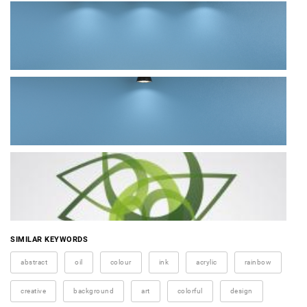
SIMILAR KEYWORDS
abstract
oil
colour
ink
acrylic
rainbow
creative
background
art
colorful
design