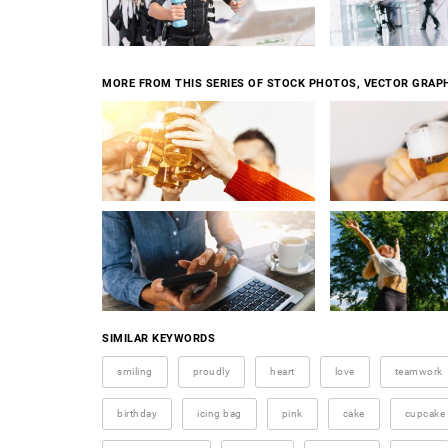
MORE FROM THIS SERIES OF STOCK PHOTOS, VECTOR GRAPH
SIMILAR KEYWORDS
smiling
proudly
heart
love
teamwork
birthday
icing bag
pink
cake
cupcake