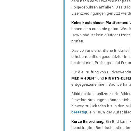
dem nach dem Erwerb einer passe
Folgegebühren anfallen. Das Bild 
Lizenzbedingungen genutzt werd
Keine kostenlosen Plattformen:
W
haben dies auch nie getan. Werde
Download ist kein gültiger Lize
prüfen.
Das von uns erstrittene Endurtei
urheberrechtlich geschützter In
besteht eine Prüfungs- und Erkun
Für die Prüfung von Bildverwendu
MEDIA-IDENT
und
RIGHTS-DEFE
entgegenzunehmen, Sachverhalte 
Bilddiebstahl, unlizenzierte Bil
Einzelne Nutzungen können sich d
hinweg zu Schäden bis in den Mil
bestätigt
, ein 100%iger Aufschla
Kurze Einordnung:
Ein Bild kann 
beauftragten Rechtsdienstleiste