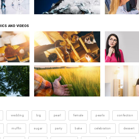
ICS AND VIDEOS
wedding
big
pearl
female
pearls
confection
muffin
sugar
party
bake
celebration
dessert