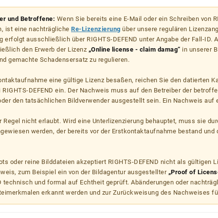
zer und Betroffene:
Wenn Sie bereits eine E-Mail oder ein Schreiben von
, ist eine nachträgliche
Re-Lizenzierung
über unsere regulären Lizenzan
g erfolgt ausschließlich über RIGHTS-DEFEND unter Angabe der Fall-ID. Al
ießlich den Erwerb der Lizenz
„Online license - claim damag“
in unserer B
d gemachte Schadensersatz zu regulieren.
kontaktaufnahme eine gültige Lizenz besaßen, reichen Sie den datierten K
ei RIGHTS-DEFEND ein. Der Nachweis muss auf den Betreiber der betroff
er den tatsächlichen Bildverwender ausgestellt sein. Ein Nachweis auf ei
er Regel nicht erlaubt. Wird eine Unterlizenzierung behauptet, muss sie dur
hgewiesen werden, der bereits vor der Erstkontaktaufnahme bestand und 
s oder reine Bilddateien akzeptiert RIGHTS-DEFEND nicht als gültigen 
weis, zum Beispiel ein von der Bildagentur ausgestellter
„Proof of Licens
echnisch und formal auf Echtheit geprüft. Abänderungen oder nachträg
teimerkmalen erkannt werden und zur Zurückweisung des Nachweises fü