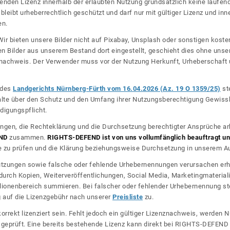
nden Lizenz innerhalb der erlaubten Nutzung grundsätzlich keine laufe
bleibt urheberrechtlich geschützt und darf nur mit gültiger Lizenz und inn
en.
ir bieten unsere Bilder nicht auf Pixabay, Unsplash oder sonstigen kos
n Bilder aus unserem Bestand dort eingestellt, geschieht dies ohne unse
nznachweis. Der Verwender muss vor der Nutzung Herkunft, Urheberschaf
l des
Landgerichts Nürnberg-Fürth vom 16.04.2026 (Az. 19 O 1359/25)
ste
halte über den Schutz und den Umfang ihrer Nutzungsberechtigung Gewiss
digungspflicht.
ngen, die Rechteklärung und die Durchsetzung berechtigter Ansprüche ar
ND
zusammen.
RIGHTS-DEFEND ist von uns vollumfänglich beauftragt und
zu prüfen und die Klärung beziehungsweise Durchsetzung in unserem Auf
dnutzungen sowie falsche oder fehlende Urhebernennungen verursachen erh
urch Kopien, Weiterveröffentlichungen, Social Media, Marketingmateriali
lionenbereich summieren. Bei falscher oder fehlender Urhebernennung steh
g auf die Lizenzgebühr nach unserer
Preisliste
zu.
korrekt lizenziert sein. Fehlt jedoch ein gültiger Lizenznachweis, werde
r geprüft. Eine bereits bestehende Lizenz kann direkt bei RIGHTS-DEFEN