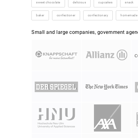
sweet chocolate
delicious
cupcakes
snack
baker
confectioner
confectionary
homemade
Small and large companies, government agenci