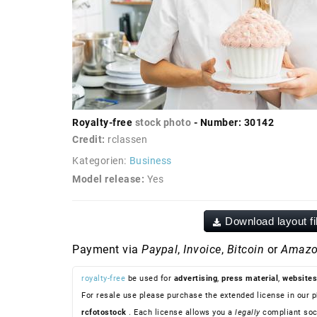
Royalty-free
stock photo
- Number: 30142
Credit:
rclassen
Kategorien:
Business
Model release:
Yes
Download layout fi
Payment via
Paypal
,
Invoice
,
Bitcoin
or
Amazo
royalty-free
be used for
advertising
,
press material
,
websites
For resale use please purchase the extended license in our p
rcfotostock
. Each license allows you a
legally
compliant soc