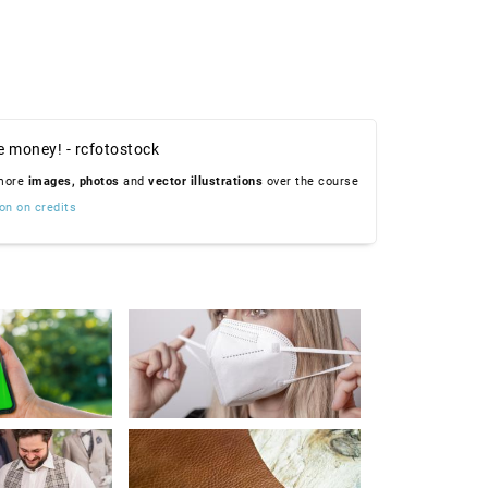
e money! - rcfotostock
 more
images,
photos
and
vector illustrations
over the course
on on credits