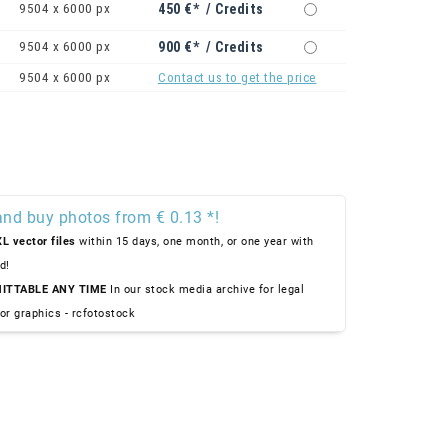
9504 x 6000 px
450 €* / Credits
9504 x 6000 px
900 €* / Credits
9504 x 6000 px
Contact us to get the price
and buy photos from € 0.13 *!
L vector files
within 15 days, one month, or one year with
d!
ITTABLE ANY TIME
In our stock media archive for legal
or graphics - rcfotostock