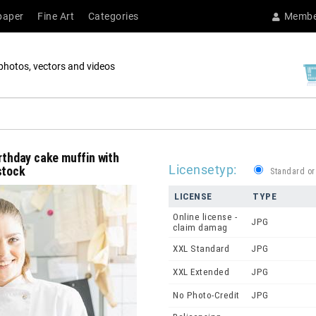
paper
Fine Art
Categories
Membe
photos, vectors and videos
irthday cake muffin with
Licensetyp:
stock
Standard or
LICENSE
TYPE
Online license -
JPG
claim damag
XXL Standard
JPG
XXL Extended
JPG
No Photo-Credit
JPG