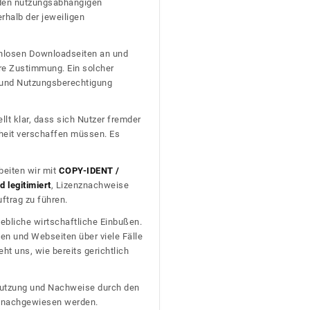
nden nutzungsabhängigen
erhalb der jeweiligen
tenlosen Downloadseiten an und
re Zustimmung. Ein solcher
t und Nutzungsberechtigung
llt klar, dass sich Nutzer fremder
heit verschaffen müssen. Es
beiten wir mit
COPY-IDENT /
 legitimiert
, Lizenznachweise
trag zu führen.
ebliche wirtschaftliche Einbußen.
en und Webseiten über viele Fälle
t uns, wie bereits gerichtlich
n Nutzung und Nachweise durch den
D nachgewiesen werden.