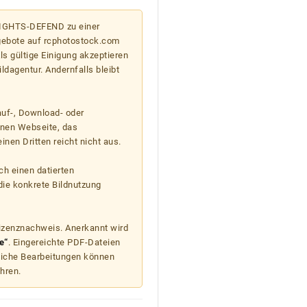
 RIGHTS-DEFEND zu einer
gebote auf rcphotostock.com
s gültige Einigung akzeptieren
ildagentur. Andernfalls bleibt
auf-, Download- oder
enen Webseite, das
nen Dritten reicht nicht aus.
ch einen datierten
die konkrete Bildnutzung
Lizenznachweis. Anerkannt wird
e“
. Eingereichte PDF-Dateien
liche Bearbeitungen können
hren.