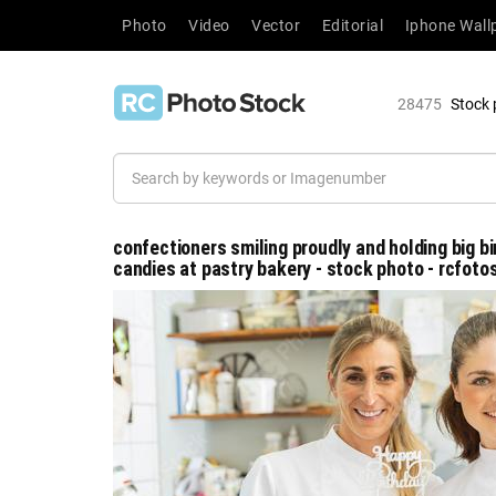
Photo
Video
Vector
Editorial
Iphone Wall
28475
Stock 
confectioners smiling proudly and holding big b
candies at pastry bakery - stock photo - rcfoto