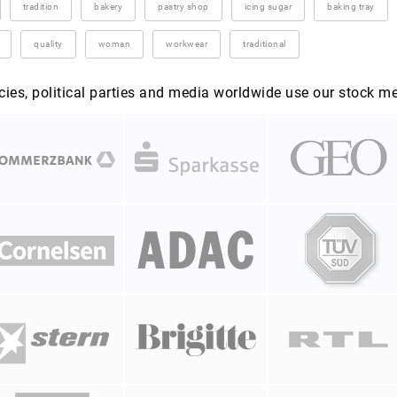
tradition
bakery
pastry shop
icing sugar
baking tray
quality
woman
workwear
traditional
es, political parties and media worldwide use our stock m