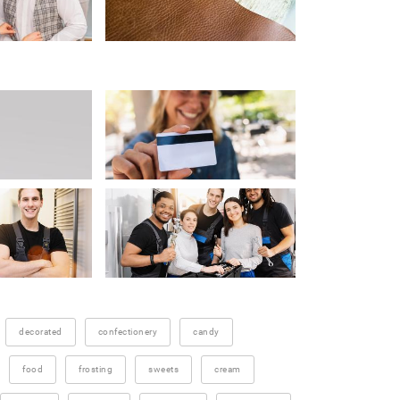
decorated
confectionery
candy
food
frosting
sweets
cream