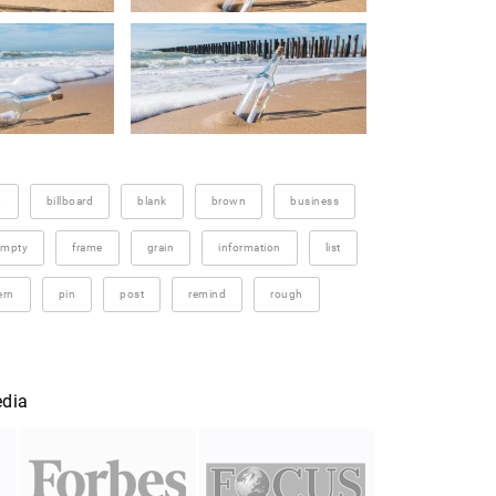
p
billboard
blank
brown
business
empty
frame
grain
information
list
ern
pin
post
remind
rough
edia