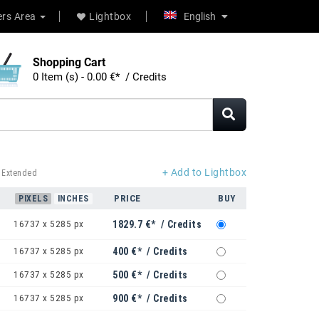
rs Area
Lightbox
English
Shopping Cart
0 Item (s) - 0.00 €* / Credits
+ Add to Lightbox
 Extended
PRICE
BUY
PIXELS
INCHES
16737 x 5285 px
1829.7 €* / Credits
16737 x 5285 px
400 €* / Credits
16737 x 5285 px
500 €* / Credits
16737 x 5285 px
900 €* / Credits