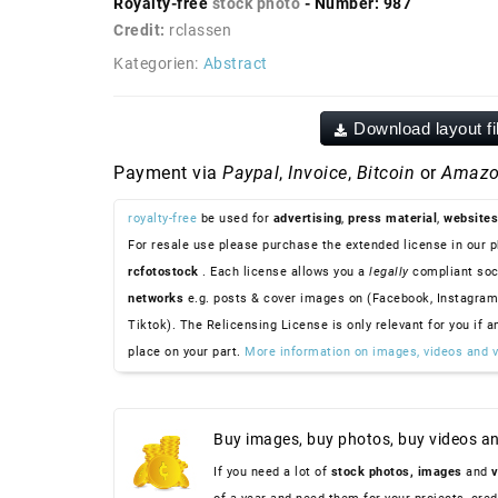
Royalty-free
stock photo
- Number: 987
Credit:
rclassen
Kategorien:
Abstract
Download layout fi
Payment via
Paypal
,
Invoice
,
Bitcoin
or
Amazo
royalty-free
be used for
advertising
,
press material
,
websites
For resale use please purchase the extended license in our p
rcfotostock
. Each license allows you a
legally
compliant soc
networks
e.g. posts & cover images on (Facebook, Instagram
Tiktok). The Relicensing License is only relevant for you if a
place on your part.
More information on images, videos and v
Buy images, buy photos, buy videos an
If you need a lot of
stock photos,
images
and
v