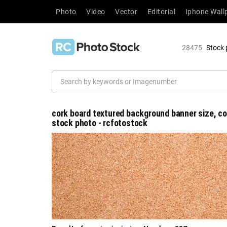
Photo
Video
Vector
Editorial
Iphone Wall
28475
Stock 
cork board textured background banner size, cop
stock photo - rcfotostock