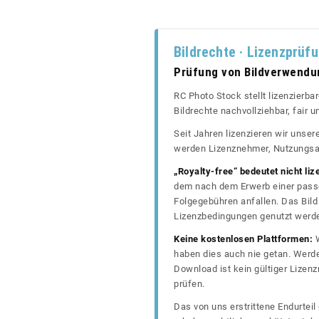
Bildrechte · Lizenzprüf
Prüfung von Bildverwend
RC Photo Stock stellt lizenzierba
Bildrechte nachvollziehbar, fair
Seit Jahren lizenzieren wir unse
werden Lizenznehmer, Nutzungsa
„Royalty-free“ bedeutet nicht liz
dem nach dem Erwerb einer passe
Folgegebühren anfallen. Das Bild 
Lizenzbedingungen genutzt werd
Keine kostenlosen Plattformen:
W
haben dies auch nie getan. Werde
Download ist kein gültiger Lize
prüfen.
Das von uns erstrittene Endurtei