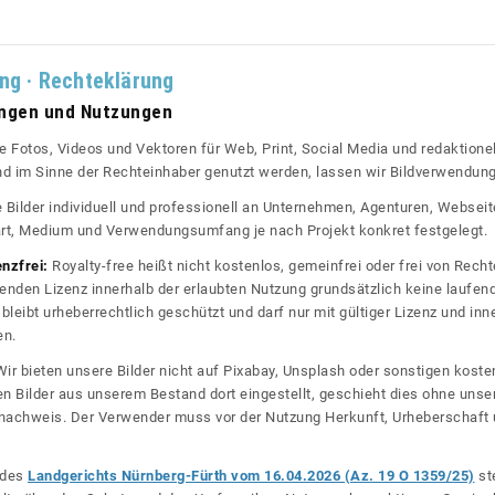
ung · Rechteklärung
ungen und Nutzungen
re Fotos, Videos und Vektoren für Web, Print, Social Media und redaktionel
 und im Sinne der Rechteinhaber genutzt werden, lassen wir Bildverwendun
re Bilder individuell und professionell an Unternehmen, Agenturen, Websei
rt, Medium und Verwendungsumfang je nach Projekt konkret festgelegt.
enzfrei:
Royalty-free heißt nicht kostenlos, gemeinfrei oder frei von Rechte
nden Lizenz innerhalb der erlaubten Nutzung grundsätzlich keine laufe
bleibt urheberrechtlich geschützt und darf nur mit gültiger Lizenz und inn
en.
ir bieten unsere Bilder nicht auf Pixabay, Unsplash oder sonstigen kos
n Bilder aus unserem Bestand dort eingestellt, geschieht dies ohne unse
nznachweis. Der Verwender muss vor der Nutzung Herkunft, Urheberschaf
l des
Landgerichts Nürnberg-Fürth vom 16.04.2026 (Az. 19 O 1359/25)
ste