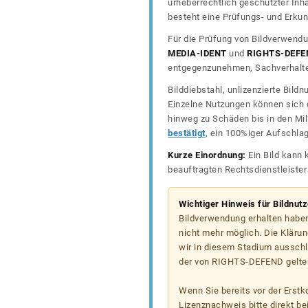
urheberrechtlich geschützter In
besteht eine Prüfungs- und Erkun
Für die Prüfung von Bildverwendu
MEDIA-IDENT
und
RIGHTS-DEFE
entgegenzunehmen, Sachverhalte 
Bilddiebstahl, unlizenzierte Bil
Einzelne Nutzungen können sich d
hinweg zu Schäden bis in den Mil
bestätigt
, ein 100%iger Aufschla
Kurze Einordnung:
Ein Bild kann 
beauftragten Rechtsdienstleiste
Wichtiger Hinweis für Bildnut
Bildverwendung erhalten haben
nicht mehr möglich. Die Klärun
wir in diesem Stadium ausschl
der von RIGHTS-DEFEND gelten
Wenn Sie bereits vor der Erst
Lizenznachweis bitte direkt b