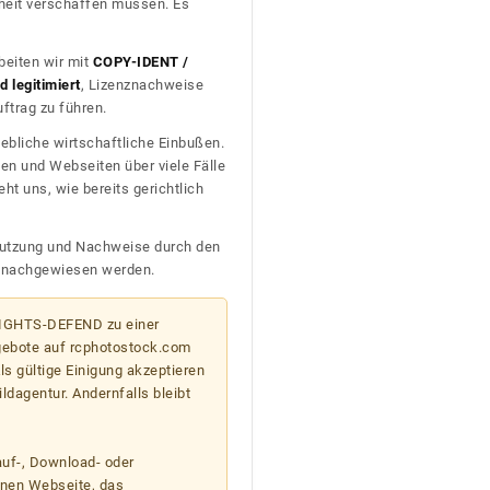
heit verschaffen müssen. Es
beiten wir mit
COPY-IDENT /
 legitimiert
, Lizenznachweise
trag zu führen.
ebliche wirtschaftliche Einbußen.
en und Webseiten über viele Fälle
t uns, wie bereits gerichtlich
n Nutzung und Nachweise durch den
D nachgewiesen werden.
 RIGHTS-DEFEND zu einer
gebote auf rcphotostock.com
s gültige Einigung akzeptieren
ildagentur. Andernfalls bleibt
auf-, Download- oder
enen Webseite, das