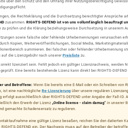
halte über den Schutz und den Umfang ihrer Nutzungsberechtigung Gewiss
digungspflicht.
ngen, die Rechteklärung und die Durchsetzung berechtigter Ansprüche ar
ND
zusammen.
RIGHTS-DEFEND ist von uns vollumfänglich beauftragt und
zu prüfen und die Klärung beziehungsweise Durchsetzung in unserem Auf
dnutzungen sowie falsche oder fehlende Urhebernennungen verursachen erh
urch Kopien, Weiterveröffentlichungen, Social Media, Marketingmateriali
lionenbereich summieren. Bei falscher oder fehlender Urhebernennung steh
g auf die Lizenzgebühr nach unserer
Preisliste
zu.
korrekt lizenziert sein. Fehlt jedoch ein gültiger Lizenznachweis, werde
r geprüft. Eine bereits bestehende Lizenz kann direkt bei RIGHTS-DEFEN
zer und Betroffene:
Wenn Sie bereits eine E-Mail oder ein Schreiben von
, ist eine nachträgliche
Re-Lizenzierung
über unsere regulären Lizenzan
g erfolgt ausschließlich über RIGHTS-DEFEND unter Angabe der Fall-ID. Al
ießlich den Erwerb der Lizenz
„Online license - claim damag“
in unserer B
d gemachte Schadensersatz zu regulieren.
kontaktaufnahme eine gültige Lizenz besaßen, reichen Sie den datierten K
ei RIGHTS-DEFEND ein. Der Nachweis muss auf den Betreiber der betroff