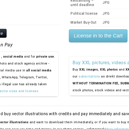
Relicensing –
JPG
until deadline
Political license
JPG
Market Buy-Out
JPG
le
n Pay
, social media
and for
private use
.
Buy XXL pictures, videos 
hoto and stock agency archive -
Buy
XXL images,
XXL photos
and
XX
ial media use in
all social media
our
subscriptions
as direkt downloa
, WhatsApp, Telegram, Twitter,
WITHOUT TERMINATION FEE, SUBM
n illegal use has already taken
stock photos, stock videos and vect
ector sizes and licenses
d buy vector illustrations with credits and pay immediately and sav
ector illustrations
and want to download them immediately, or if you want to buy