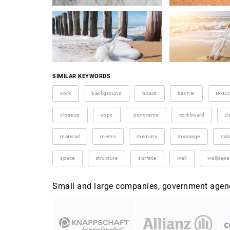
SIMILAR KEYWORDS
cork
background
board
banner
textu
closeup
copy
panorama
corkboard
d
material
memo
memory
message
nat
space
structure
surface
wall
wallpape
Small and large companies, government agenci