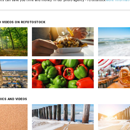
dits can save you time and money. In our photo agency - rcfotostock
More informati
D VIDEOS ON RCFOTOSTOCK
ICS AND VIDEOS