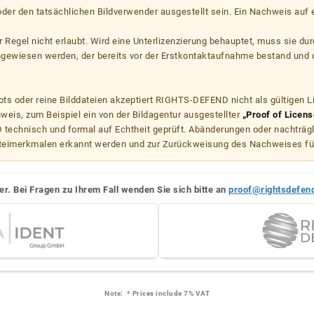
er den tatsächlichen Bildverwender ausgestellt sein. Ein Nachweis auf ei
er Regel nicht erlaubt. Wird eine Unterlizenzierung behauptet, muss sie dur
hgewiesen werden, der bereits vor der Erstkontaktaufnahme bestand und 
s oder reine Bilddateien akzeptiert RIGHTS-DEFEND nicht als gültigen 
weis, zum Beispiel ein von der Bildagentur ausgestellter
„Proof of Licens
echnisch und formal auf Echtheit geprüft. Abänderungen oder nachträg
teimerkmalen erkannt werden und zur Zurückweisung des Nachweises fü
er. Bei Fragen zu Ihrem Fall wenden Sie sich bitte an
proof@rightsdefen
Note:
* Prices include 7% VAT