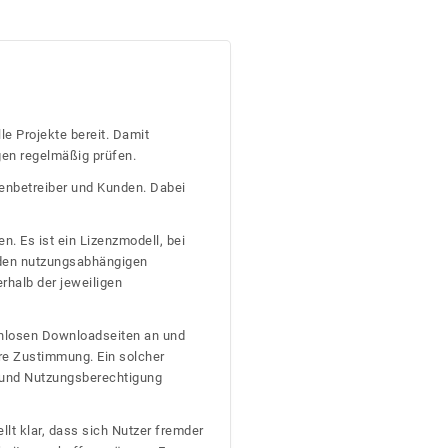
le Projekte bereit. Damit
gen regelmäßig prüfen.
tenbetreiber und Kunden. Dabei
n. Es ist ein Lizenzmodell, bei
nden nutzungsabhängigen
erhalb der jeweiligen
tenlosen Downloadseiten an und
re Zustimmung. Ein solcher
t und Nutzungsberechtigung
llt klar, dass sich Nutzer fremder