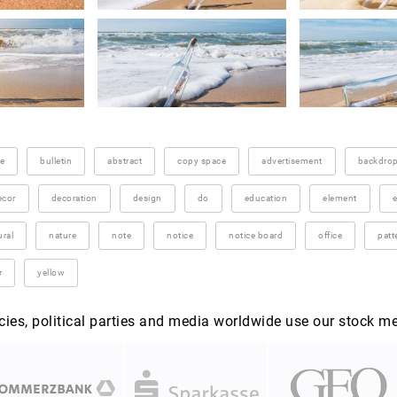
re
bulletin
abstract
copy space
advertisement
backdro
ecor
decoration
design
do
education
element
ural
nature
note
notice
notice board
office
patt
r
yellow
es, political parties and media worldwide use our stock m