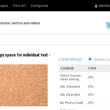
paper
Fine Art
Categories
Membe
photos, vectors and videos
y space for individual text -
Licensetyp:
Standard or
LICENSE
TYPE
Online license -
JPG
claim damag
XXL Standard
JPG
XXL Extended
JPG
No Photo-Credit
JPG