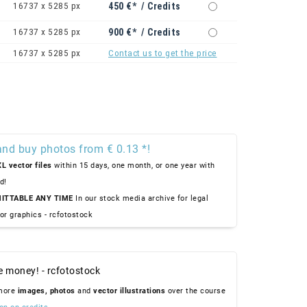
16737 x 5285 px
450 €* / Credits
16737 x 5285 px
900 €* / Credits
16737 x 5285 px
Contact us to get the price
and buy photos from € 0.13 *!
L vector files
within 15 days, one month, or one year with
d!
ITTABLE ANY TIME
In our stock media archive for legal
or graphics - rcfotostock
e money! - rcfotostock
 more
images,
photos
and
vector illustrations
over the course