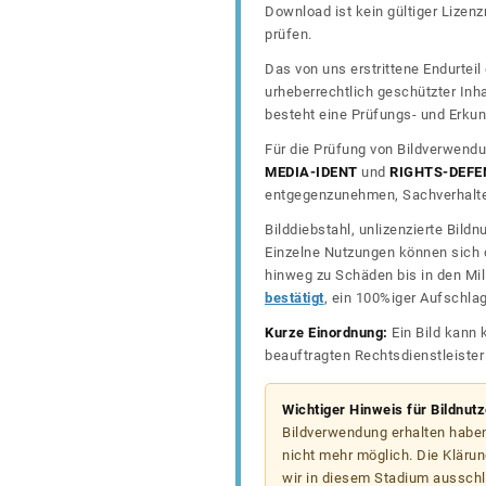
Download ist kein gültiger Lize
prüfen.
Das von uns erstrittene Endurtei
urheberrechtlich geschützter In
besteht eine Prüfungs- und Erkun
Für die Prüfung von Bildverwendu
MEDIA-IDENT
und
RIGHTS-DEFE
entgegenzunehmen, Sachverhalte 
Bilddiebstahl, unlizenzierte Bil
Einzelne Nutzungen können sich d
hinweg zu Schäden bis in den Mil
bestätigt
, ein 100%iger Aufschla
Kurze Einordnung:
Ein Bild kann 
beauftragten Rechtsdienstleiste
Wichtiger Hinweis für Bildnut
Bildverwendung erhalten haben
nicht mehr möglich. Die Klärun
wir in diesem Stadium ausschl