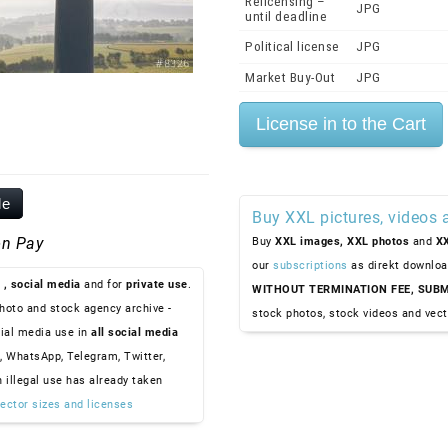
Relicensing –
JPG
until deadline
Political license
JPG
Market Buy-Out
JPG
le
Buy XXL pictures, videos 
n Pay
Buy
XXL images,
XXL photos
and
XX
our
subscriptions
as direkt downloa
, social media
and for
private use
.
WITHOUT TERMINATION FEE, SUBM
hoto and stock agency archive -
stock photos, stock videos and vect
ial media use in
all social media
, WhatsApp, Telegram, Twitter,
n illegal use has already taken
ector sizes and licenses