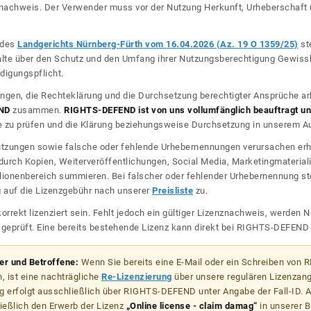
nznachweis. Der Verwender muss vor der Nutzung Herkunft, Urheberschaf
l des
Landgerichts Nürnberg-Fürth vom 16.04.2026 (Az. 19 O 1359/25)
ste
halte über den Schutz und den Umfang ihrer Nutzungsberechtigung Gewiss
digungspflicht.
ngen, die Rechteklärung und die Durchsetzung berechtigter Ansprüche ar
ND
zusammen.
RIGHTS-DEFEND ist von uns vollumfänglich beauftragt und
zu prüfen und die Klärung beziehungsweise Durchsetzung in unserem Auf
dnutzungen sowie falsche oder fehlende Urhebernennungen verursachen erh
urch Kopien, Weiterveröffentlichungen, Social Media, Marketingmateriali
lionenbereich summieren. Bei falscher oder fehlender Urhebernennung steh
g auf die Lizenzgebühr nach unserer
Preisliste
zu.
korrekt lizenziert sein. Fehlt jedoch ein gültiger Lizenznachweis, werde
r geprüft. Eine bereits bestehende Lizenz kann direkt bei RIGHTS-DEFEN
zer und Betroffene:
Wenn Sie bereits eine E-Mail oder ein Schreiben von
, ist eine nachträgliche
Re-Lizenzierung
über unsere regulären Lizenzan
g erfolgt ausschließlich über RIGHTS-DEFEND unter Angabe der Fall-ID. Al
ießlich den Erwerb der Lizenz
„Online license - claim damag“
in unserer B