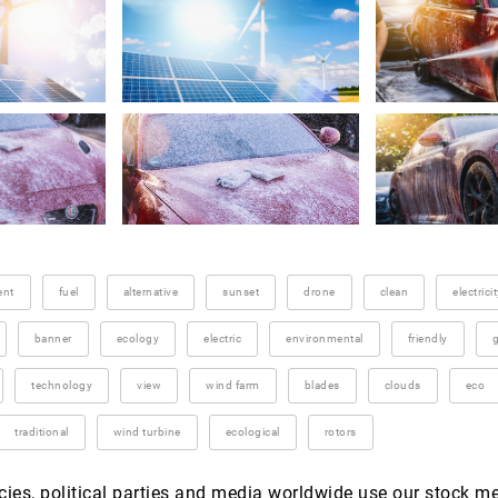
ent
fuel
alternative
sunset
drone
clean
electrici
banner
ecology
electric
environmental
friendly
g
technology
view
wind farm
blades
clouds
eco
traditional
wind turbine
ecological
rotors
es, political parties and media worldwide use our stock m