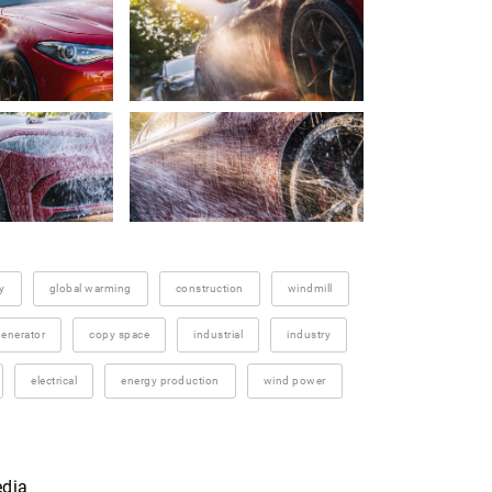
ty
global warming
construction
windmill
enerator
copy space
industrial
industry
electrical
energy production
wind power
edia