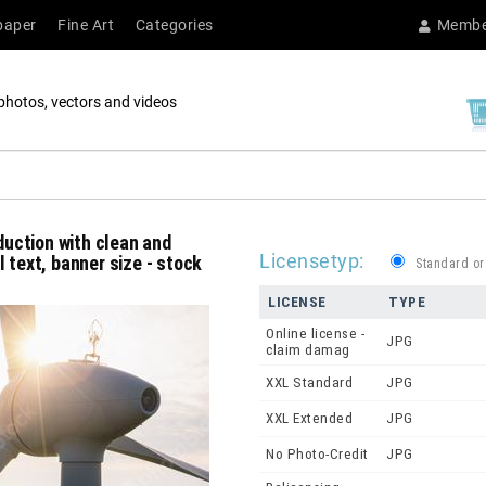
paper
Fine Art
Categories
Membe
photos, vectors and videos
oduction with clean and
Licensetyp:
 text, banner size - stock
Standard or
LICENSE
TYPE
Online license -
JPG
claim damag
XXL Standard
JPG
XXL Extended
JPG
No Photo-Credit
JPG