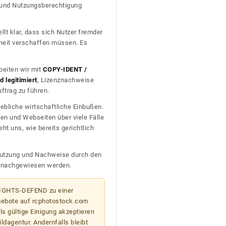
t und Nutzungsberechtigung
llt klar, dass sich Nutzer fremder
heit verschaffen müssen. Es
beiten wir mit
COPY-IDENT /
 legitimiert
, Lizenznachweise
trag zu führen.
ebliche wirtschaftliche Einbußen.
en und Webseiten über viele Fälle
t uns, wie bereits gerichtlich
n Nutzung und Nachweise durch den
D nachgewiesen werden.
 RIGHTS-DEFEND zu einer
gebote auf rcphotostock.com
s gültige Einigung akzeptieren
ildagentur. Andernfalls bleibt