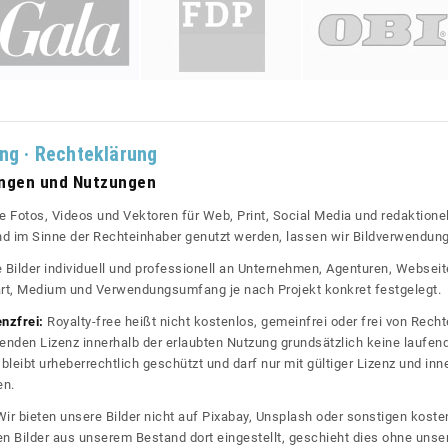
ung · Rechteklärung
ungen und Nutzungen
re Fotos, Videos und Vektoren für Web, Print, Social Media und redaktionel
 und im Sinne der Rechteinhaber genutzt werden, lassen wir Bildverwendun
re Bilder individuell und professionell an Unternehmen, Agenturen, Websei
rt, Medium und Verwendungsumfang je nach Projekt konkret festgelegt.
enzfrei:
Royalty-free heißt nicht kostenlos, gemeinfrei oder frei von Rechte
nden Lizenz innerhalb der erlaubten Nutzung grundsätzlich keine laufe
bleibt urheberrechtlich geschützt und darf nur mit gültiger Lizenz und inn
en.
ir bieten unsere Bilder nicht auf Pixabay, Unsplash oder sonstigen kos
n Bilder aus unserem Bestand dort eingestellt, geschieht dies ohne unse