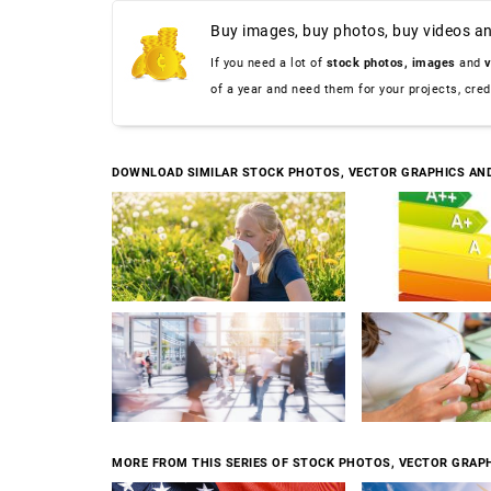
Buy images, buy photos, buy videos an
If you need a lot of
stock photos,
images
and
v
of a year and need them for your projects, cre
DOWNLOAD SIMILAR STOCK PHOTOS, VECTOR GRAPHICS AN
MORE FROM THIS SERIES OF STOCK PHOTOS, VECTOR GRAPH