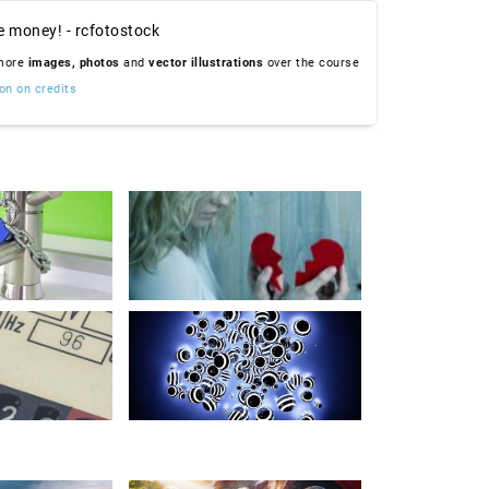
e money! - rcfotostock
 more
images,
photos
and
vector illustrations
over the course
on on credits