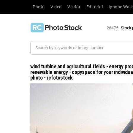
Photo
Video
Vector
Editorial
Iphone Wall
28475
Stock 
wind turbine and agricultural fields - energy pr
renewable energy - copyspace for your individual
photo - rcfotostock