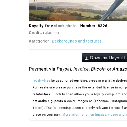
Royalty-free
stock photo
- Number: 8326
Credit:
rclassen
Kategorien:
Backgrounds and textures
Download layout fi
Payment via
Paypal
,
Invoice
,
Bitcoin
or
Amazo
royalty-free
be used for
advertising
,
press material
,
websites
For resale use please purchase the extended license in our p
rcfotostock
. Each license allows you a
legally
compliant soc
networks
e.g. posts & cover images on (Facebook, Instagram
Tiktok). The Relicensing License is only relevant for you if a
place on your part.
More information on images, videos and v