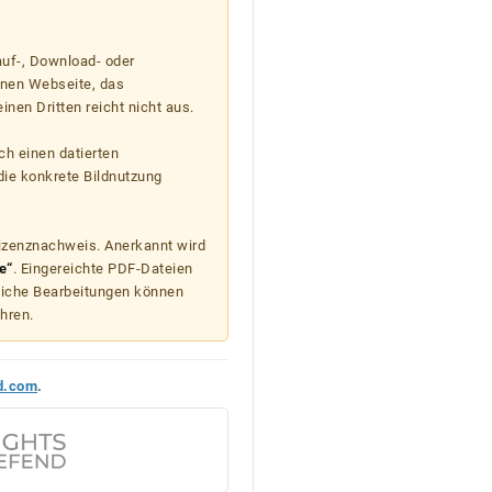
auf-, Download- oder
enen Webseite, das
nen Dritten reicht nicht aus.
ch einen datierten
die konkrete Bildnutzung
Lizenznachweis. Anerkannt wird
e“
. Eingereichte PDF-Dateien
liche Bearbeitungen können
hren.
d.com
.