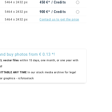
5464 x 2432 px
450 €* / Credits
5464 x 2432 px
900 €* / Credits
5464 x 2432 px
Contact us to get the price
and buy photos from € 0.13 *!
L vector files
within 15 days, one month, or one year with
d!
ITTABLE ANY TIME
In our stock media archive for legal
or graphics - rcfotostock