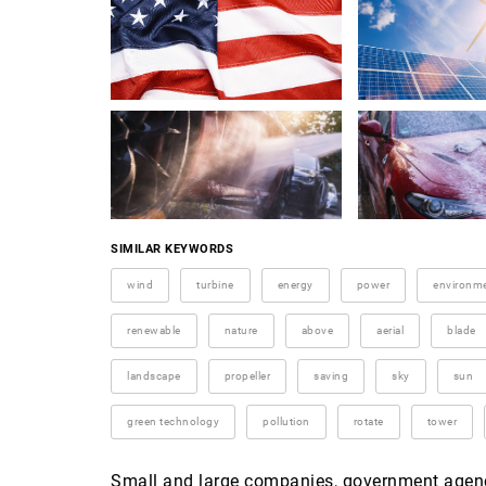
SIMILAR KEYWORDS
wind
turbine
energy
power
environm
renewable
nature
above
aerial
blade
landscape
propeller
saving
sky
sun
green technology
pollution
rotate
tower
Small and large companies, government agenci